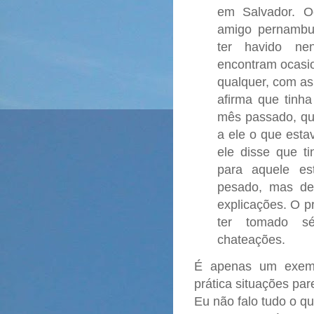
em Salvador. O
amigo pernambu
ter havido ne
encontram ocasi
qualquer, com as
afirma que tinh
mês passado, qu
a ele o que est
ele disse que t
para aquele es
pesado, mas de
explicações. O p
ter tomado sér
chateações.
É apenas um exempl
prática situações par
Eu não falo tudo o q