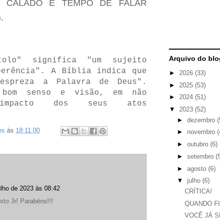
R CALADO E TEMPO DE FALAR
).
Arquivo do blo
lo" significa "um sujeito
oerência". A Bíblia indica que
►
2026
(33)
espreza a Palavra de Deus".
►
2025
(53)
 bom senso e visão, em não
►
2024
(51)
impacto dos seus atos
▼
2023
(52)
►
dezembro
(
es
às
18:11:00
►
novembro
(
►
outubro
(6)
►
setembro
(
►
agosto
(6)
▼
julho
(6)
ulho de 2023 às 08:42
CRÍTICA!
to Jr! Parabéns!!!
QUANDO F
VOCÊ JÁ S