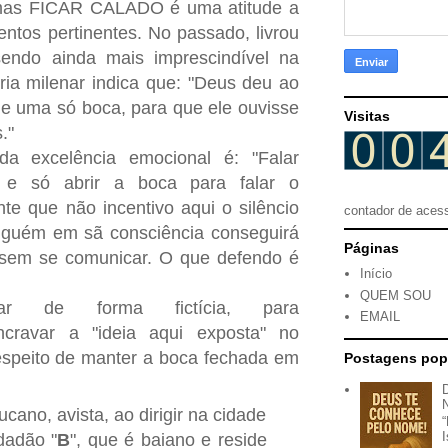
mas FICAR CALADO é uma atitude a
tos pertinentes. No passado, livrou
sendo ainda mais imprescindível na
ria milenar indica que: "Deus deu ao
e uma só boca, para que ele ouvisse
Visitas
."
a excelência emocional é: "Falar
o e só abrir a boca para falar o
nte que não incentivo aqui o silêncio
contador de aces
nguém em sã consciência conseguirá
Páginas
 sem se comunicar. O que defendo é
Início
QUEM SOU
car de forma fictícia, para
EMAIL
cravar a "ideia aqui exposta" no
respeito de manter a boca fechada em
Postagens pop
cano, avista, ao dirigir na cidade
dadão "
B
", que é baiano e reside