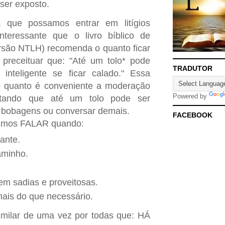
ser exposto.
rá que possamos entrar em litígios
nteressante que o livro bíblico de
rsão NTLH) recomenda o quanto ficar
 preceituar que: "Até um tolo* pode
TRADUTOR
inteligente se ficar calado." Essa
 o quanto é conveniente a moderação
Powered by
stando que até um tolo pode ser
r bobagens ou conversar demais.
FACEBOOK
erimos FALAR quando:
ante.
aminho.
em sadias e proveitosas.
mais do que necessário.
milar de uma vez por todas que: HÁ