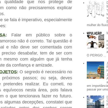
a qualidade que nos protege de
sim como não precisaremos explicar
os.
e se fala é imperativo, especialmente
mulher do fluxo
ões:
SA
:
Falar em público sobre o
amoroso não é correto. Tal questão é
asal e não deve ser comentada com
r preciso desabafar, tem de ser com
O PERIGO ...
im mesmo com alguém que já tenha
ste da confiança e amizade.
OJETOS
:
O segredo é necessário no
 próximos passos; ou seja, deves
e pretendes realizar. Eu cometi, no
em importânci
s equívocos nesta área, pois falava
passar por uma 
m o que tencionava fazer no futuro.
ós algumas decepções, constatei que
 calados antes dos sonhos serem