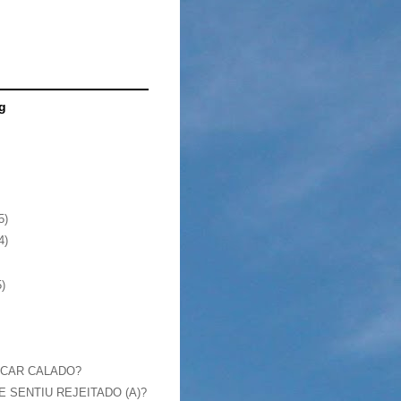
g
5)
4)
5)
ICAR CALADO?
E SENTIU REJEITADO (A)?