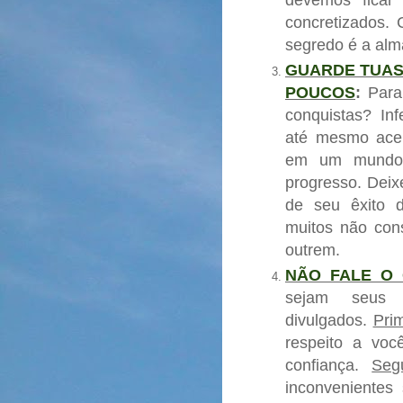
concretizados.
segredo é a alm
GUARDE TUAS
POUCOS
:
Para
conquistas?
In
até mesmo aceit
em um mundo t
progresso. Dei
de seu êxito d
muitos não con
outrem.
NÃO FALE O
sejam seus 
divulgados.
Prim
respeito a voc
confiança.
Seg
inconvenientes