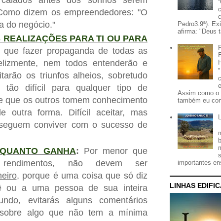
 Como dizem os empreendedores: "O
a do negócio."
Pedro3.9ª). Ex
afirma: "Deus t
 REALIZAÇÕES PARA TI OU PARA
 que fazer propaganda de todas as
felizmente, nem todos entenderão e
arão os triunfos alheios, sobretudo
ão difícil para qualquer tipo de
Assim como o 
xe que os outros tomem conhecimento
também eu con
e outra forma. Difícil aceitar, mas
seguem conviver com o sucesso de
 QUANTO GANHA
:
Por menor que
rendimentos, não devem ser
importantes ens
eiro
, porque é uma coisa que só diz
LINHAS EDIFI
ê ou a uma pessoa de sua inteira
undo
, evitarás alguns comentários
 sobre algo que não tem a mínima