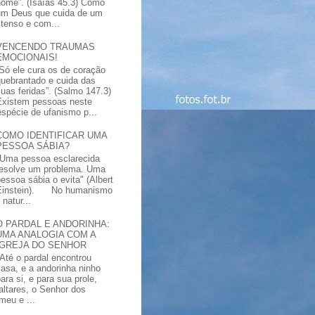
nome”. (Isaías 45.3) Como
um Deus que cuida de um
xtenso e com...
VENCENDO TRAUMAS
EMOCIONAIS!
“Só ele cura os de coração
quebrantado e cuida das
suas feridas”. (Salmo 147.3)
Existem pessoas neste
spécie de ufanismo p...
COMO IDENTIFICAR UMA
PESSOA SÁBIA?
"Uma pessoa esclarecida
resolve um problema. Uma
pessoa sábia o evita" (Albert
Einstein). No humanismo
natur...
O PARDAL E ANDORINHA:
UMA ANALOGIA COM A
IGREJA DO SENHOR
"Até o pardal encontrou
casa, e a andorinha ninho
ara si, e para sua prole,
altares, o Senhor dos
meu e ...