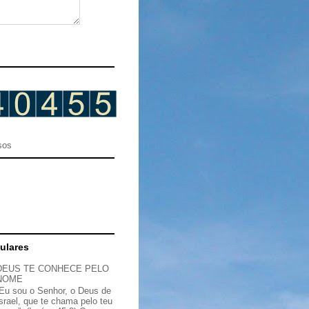
sos
ulares
DEUS TE CONHECE PELO
NOME
“Eu sou o Senhor, o Deus de
Israel, que te chama pelo teu