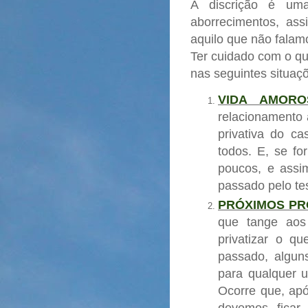
A discrição é um
aborrecimentos, as
aquilo que não falam
Ter cuidado com o qu
nas seguintes situaç
VIDA AMORO
relacionamento 
privativa do c
todos. E, se fo
poucos, e ass
passado pelo te
PRÓXIMOS PR
que tange aos
privatizar o qu
passado, algun
para qualquer u
Ocorre que, ap
devemos ficar