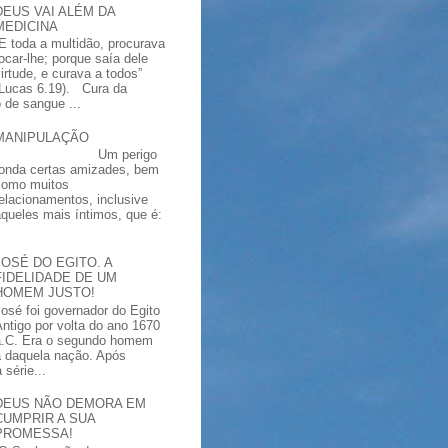
DEUS VAI ALÉM DA
MEDICINA
“E toda a multidão, procurava
tocar-lhe; porque saía dele
virtude, e curava a todos”
(Lucas 6.19). Cura da
 de sangue ...
MANIPULAÇÃO
Um perigo
ronda certas amizades, bem
como muitos
relacionamentos, inclusive
aqueles mais íntimos, que é:
JOSÉ DO EGITO. A
FIDELIDADE DE UM
HOMEM JUSTO!
José foi governador do Egito
Antigo por volta do ano 1670
a.C. Era o segundo homem
a daquela nação. Após
série...
DEUS NÃO DEMORA EM
CUMPRIR A SUA
PROMESSA!