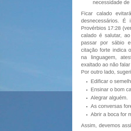
necessidade de 
Ficar calado evita
desnecessários. É i
Provérbios 17:28 (ve
calado é salutar, ao
passar por sábio e 
citação forte indica
na linguagem, ate
exaltado ao não fala
Por outro lado, sug
Edificar o semelh
Ensinar o bom c
Alegrar alguém.
As conversas for
Abrir a boca for 
Assim, devemos assi