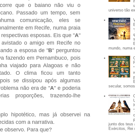
corre que o baiano não viu o
universo tão e
cano. Passado um tempo, sem
nhuma comunicação, eles se
onalmente em Recife, numa praia
 respectivas esposas. Eis que "
A
"
a avistado o amigo em Recife no
mundo, numa e
ando a esposa de "
B
" perguntou
ava fazendo em Pernambuco, pois
inha viajado para Alagoas e não
tado. O clima ficou um tanto
pois se dissipou após algumas
secular, somos 
roblema não era de "
A
" e poderia
ias proporções, trazendo-lhe
o hipotético, mas já observei na
p
ecidas com a narrativa.
junto dos teus 
Exércitos, Rei 
ue observo. Para que?