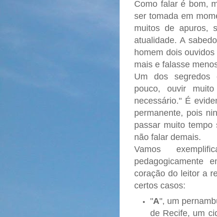
Como falar é bom, 
ser tomada em momen
muitos de apuros, 
atualidade. A sabedo
homem dois ouvidos 
mais e falasse menos
Um dos segredos d
pouco, ouvir muit
necessário." É evide
permanente, pois ni
passar muito tempo
não falar demais.
Vamos exemplifi
pedagogicamente en
coração do leitor a 
certos casos:
"
A
", um pernambu
de Recife, um ci