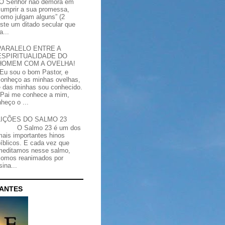
“O Senhor não demora em
cumprir a sua promessa,
como julgam alguns” (2
iste um ditado secular que
a...
PARALELO ENTRE A
ESPIRITUALIDADE DO
HOMEM COM A OVELHA!
"Eu sou o bom Pastor, e
conheço as minhas ovelhas,
e das minhas sou conhecido.
Pai me conhece a mim,
heço o ...
LIÇÕES DO SALMO 23
O Salmo 23 é um dos
mais importantes hinos
bíblicos. E cada vez que
meditamos nesse salmo,
somos reanimados por
ina...
CANTES