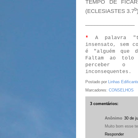
TEMPO DE FICA
b
(ECLESIASTES 3.7
________________
*
A palavra "to
insensato, sem c
é "alguém que d
Faltam ao tolo
perceber o 
inconsequentes.
Postado por
Linhas Edificant
Marcadores:
CONSELHOS
3 comentários:
Anônimo
30 de j
Muito bom esse tex
Responder