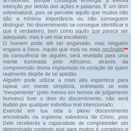
armadilhas, porque consegue enxergar a efetiva
intenção por detrás das ações e palavras. É um dom
sobrenatural, pois se percebe aquilo que muitos não
dão a mínima importância ou não conseguem
distinguir. No discernimento se consegue identificar o
que é verdadeiro, bem como aquilo que parece ser
adequado, mas é um mal encoberto.
O homem pode até ser enganado, mas ninguém
engana a Deus. Aquilo que está no mais
recôndito
**
da consciência de alguém, será revelado para uma
mente iluminada pelo Altíssimo, através da
compreensão divina implantada no coração de quem
realmente dispõe de tal aptidão.
Alguém pode utilizar a mais alta esperteza para
tapear um mente simplória, entretanto se este
"inexperiente" (pelo menos em termos de julgamento
humano) tiver o dom do discernimento, não será
iludido por qualquer indivíduo mal intencionado.
Exercite em tua vida o pleno discernimento
encontrado na suprema sabedoria de Cristo, pois
Dele receberás a capacidade de compreender um
determinado contexto que para muitos é complexo e