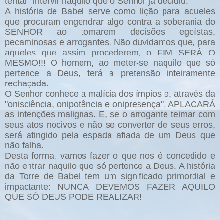
tentar” intervir naquilo que o Senhor já decidiu.
A história de Babel serve como lição para aqueles
que procuram engendrar algo contra a soberania do
SENHOR ao tomarem decisões egoístas,
pecaminosas e arrogantes. Não duvidamos que, para
aqueles que assim procederem, o FIM SERÁ O
MESMO!!! O homem, ao meter-se naquilo que só
pertence a Deus, terá a pretensão inteiramente
rechaçada.
O Senhor conhece a malícia dos ímpios e, através da
"onisciência, onipotência e onipresença", APLACARÁ
as intenções malignas. E, se o arrogante teimar com
seus atos nocivos e não se converter de seus erros,
será atingido pela espada afiada de um Deus que
não falha.
Desta forma, vamos fazer o que nos é concedido e
não entrar naquilo que só pertence a Deus. A história
da Torre de Babel tem um significado primordial e
impactante: NUNCA DEVEMOS FAZER AQUILO
QUE SÓ DEUS PODE REALIZAR!
______________