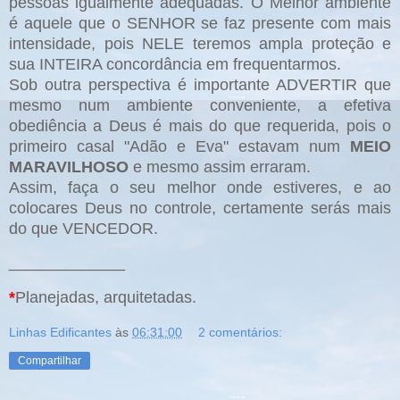
pessoas igualmente adequadas. O Melhor ambiente
é aquele que o SENHOR se faz presente com mais
intensidade, pois NELE teremos ampla proteção e
sua INTEIRA concordância em frequentarmos.
Sob outra perspectiva é importante ADVERTIR que
mesmo num ambiente conveniente, a efetiva
obediência a Deus é mais do que requerida, pois o
primeiro casal "Adão e Eva" estavam num
MEIO
MARAVILHOSO
e mesmo assim erraram.
Assim, faça o seu melhor onde estiveres, e ao
colocares Deus no controle, certamente serás mais
do que VENCEDOR.
_____________
*
Planejadas, arquitetadas.
Linhas Edificantes
às
06:31:00
2 comentários:
Compartilhar