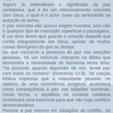
Alguns já entenderam o significado da paz
verdadeira, que é ter um relacionamento concreto
com Deus, o qual é o autor maior da serenidade na
acepção do termo.
A paz concreta não possui origem humana, pois não
é qualquer tipo de mansidão superficial e passageira.
É um dom divino que guarda o coração daquele que
confia integralmente em Deus, apesar de muitas
coisas divergirem do que se deseja.
No que concerne à presença de paz nas relações
pessoais, há um versículo relevante na Bíblia que
demonstra a necessidade de harmonia nesta área:
"Se possível, quando depender de vós, tende paz
com todos os homens" (Romanos 12.9). Tal citação
bíblica expressa que a maturidade pessoal, no
objetivo de uma convivência amigável, acarretará
como consequência a paz nas relações humanas.
Desta forma, o equilíbrio na conduta cotidiana
incentivará uma harmonia para que não haja conflitos
desnecessários.
Procure a paz mesmo em situações de conflito. Se