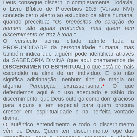
Deus consegue discerni-lo completamente. Todavia,
o Livro Bíblico de
Provérbios 20.5 (Versão NVI)
concede certo alento ao estudioso da alma humana,
quando preceitua:
"Os propósitos do coração do
homem são águas profundas, mas quem tem
discernimento os traz à tona."
O versículo acima citado admite toda a
PROFUNDIDADE da personalidade humana, mas
também indica que alguém pode identificar através
da SABEDORIA DIVINA (que aqui chamaremos de
DISCERNIMENTO ESPIRITUAL)
o que está de mais
escondido na alma de um indivíduo. E isto não
significa adivinhação, nenhum tipo de magia ou
alguma
Percepção extrassensorial
.
*
O que
defendemos aqui é o uso adequado e sábio do
discernimento, que Deus outorga como dom gracioso
para alguns e em especial para quem procura
crescer em espiritualidade e na perfeita vontade
divina.
O autêntico entendimento e todo o discernimento
vêm de Deus. Quem tem discernimento foge das