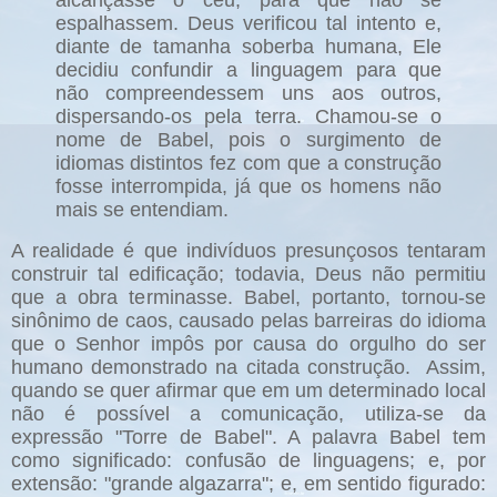
alcançasse o céu, para que não se
espalhassem. Deus verificou tal intento e,
diante de tamanha soberba humana, Ele
decidiu confundir a linguagem para que
não compreendessem uns aos outros,
dispersando-os pela terra. Chamou-se o
nome de Babel, pois o surgimento de
idiomas distintos fez com que a construção
fosse interrompida, já que os homens não
mais se entendiam.
A realidade é que indivíduos presunçosos tentaram
construir tal edificação; todavia, Deus não permitiu
que a obra terminasse. Babel, portanto, tornou-se
sinônimo de caos, causado pelas barreiras do idioma
que o Senhor impôs por causa do orgulho do ser
humano demonstrado na citada construção.
Assim,
quando se quer afirmar que em um determinado local
não é possível a comunicação, utiliza-se da
expressão "Torre de Babel". A palavra Babel tem
como significado: confusão de linguagens; e, por
extensão: "grande algazarra"; e, em sentido figurado: