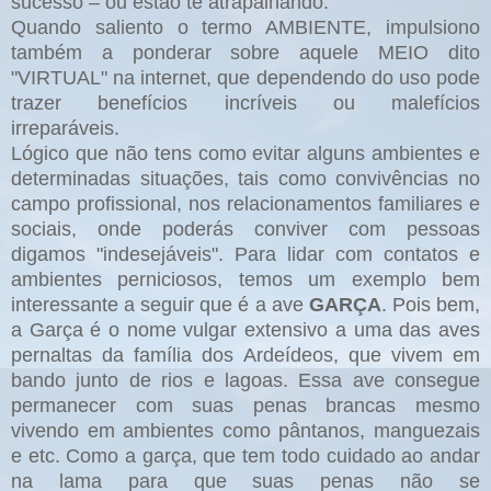
sucesso
–
ou estão te atrapalhando.
Quando saliento o termo AMBIENTE, impulsiono
também a ponderar sobre aquele MEIO dito
"VIRTUAL" na internet, que dependendo do uso pode
trazer benefícios incríveis ou malefícios
irreparáveis.
Lógico que não tens como evitar alguns ambientes e
determinadas situações, tais como convivências no
campo profissional, nos relacionamentos familiares e
sociais, onde poderás conviver com pessoas
digamos "indesejáveis". Para lidar com contatos e
ambientes perniciosos, temos um exemplo bem
interessante a seguir que é a ave
GARÇA
. Pois bem,
a Garça é o nome vulgar extensivo a uma das aves
pernaltas da família dos Ardeídeos, que vivem em
bando junto de rios e lagoas. Essa ave consegue
permanecer com suas penas brancas mesmo
vivendo em ambientes como pântanos, manguezais
e etc. Como a garça, que tem todo cuidado ao andar
na lama para que suas penas não se