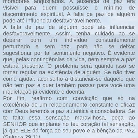
moradores angustiados. A ausência de paz era
visível para quem possuísse o mínimo de
discernimento espiritual. A falta de paz de alguém
pode até influenciar desfavoravelmente.
A falta de paz de alguém pode até influenciar
desfavoravelmente. Assim, tenha cuidado ao se
deparar com um indivíduo constantemente
perturbado e sem paz, para não se deixar
sugestionar por tal sentimento negativo. É evidente
que, pelas contingências da vida, nem sempre a paz
estará presente. O problema será quando isso se
tornar regular na existência de alguém. Se não tiver
como ajudar, aconselho a distanciar-se daquele que
não tem paz e quer também passar para você uma
inquietação já evidente e doentia.
Por fim, reafirmo com convicção que só na
excelência de um relacionamento constante e eficaz
com Deus teremos a paz autêntica e consoladora. Se
te falta essa sensação maravilhosa, peça ao
SENHOR que implante no teu coração tal sensação,
já que ELE dá força ao seu povo e a bênção da PAZ
(Salmos 29.11).