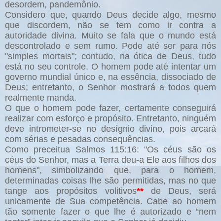
desordem, pandemônio.
Considero que, quando Deus decide algo, mesmo
que discordem, não se tem como ir contra a
autoridade divina. Muito se fala que o mundo está
descontrolado e sem rumo. Pode até ser para nós
"simples mortais"; contudo, na ótica de Deus, tudo
está no seu controle. O homem pode até intentar um
governo mundial único e, na essência, dissociado de
Deus; entretanto, o Senhor mostrará a todos quem
realmente manda.
O que o homem pode fazer, certamente conseguirá
realizar com esforço e propósito. Entretanto, ninguém
deve intrometer-se no desígnio divino, pois arcará
com sérias e pesadas consequências.
Como preceitua Salmos 115:16: "Os céus são os
céus do Senhor, mas a Terra deu-a Ele aos filhos dos
homens", simbolizando que, para o homem,
determinadas coisas lhe são permitidas, mas no que
tange aos propósitos volitivos
**
de Deus, será
unicamente de Sua competência. Cabe ao homem
tão somente fazer o que lhe é autorizado e “nem