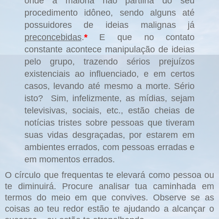
onde a maioria não partilha do seu
procedimento idôneo, sendo alguns até
possuidores de ideias malignas já
preconcebidas
.
*
E que no contato
constante acontece manipulação de ideias
pelo grupo, trazendo sérios prejuízos
existenciais ao influenciado, e em certos
casos, levando até mesmo a morte. Sério
isto?
Sim, infelizmente, as mídias, sejam
televisivas, sociais, etc., estão cheias de
notícias tristes sobre pessoas que tiveram
suas vidas desgraçadas, por estarem em
ambientes errados, com pessoas erradas e
em momentos errados.
O círculo que frequentas te elevará como pessoa ou
te diminuirá. Procure analisar tua caminhada em
termos do meio em que convives. Observe se as
coisas ao teu redor estão te ajudando a alcançar o