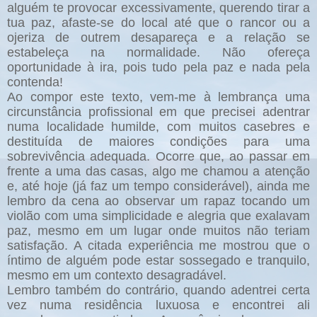
alguém te provocar excessivamente, querendo tirar a
tua paz, afaste-se do local até que o rancor ou a
ojeriza de outrem desapareça e a relação se
estabeleça na normalidade. Não ofereça
oportunidade à ira, pois tudo pela paz e nada pela
contenda!
Ao compor este texto, vem-me à lembrança uma
circunstância profissional em que precisei adentrar
numa localidade humilde, com muitos casebres e
destituída de maiores condições para uma
sobrevivência adequada. Ocorre que, ao passar em
frente a uma das casas, algo me chamou a atenção
e, até hoje (já faz um tempo considerável), ainda me
lembro da cena ao observar um rapaz tocando um
violão com uma simplicidade e alegria que exalavam
paz, mesmo em um lugar onde muitos não teriam
satisfação. A citada experiência me mostrou que o
íntimo de alguém pode estar sossegado e tranquilo,
mesmo em um contexto desagradável.
Lembro também do contrário, quando adentrei certa
vez numa residência luxuosa e encontrei ali