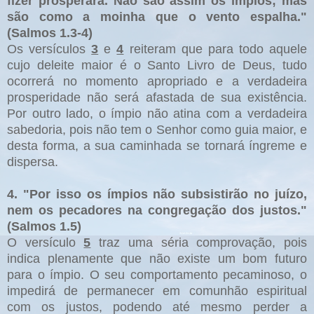
fizer prosperará. Não são assim os ímpios; mas
são como a moinha que o vento espalha."
(Salmos 1.3-4)
Os versículos
3
e
4
reiteram que para todo aquele
cujo deleite maior é o Santo Livro de Deus, tudo
ocorrerá no momento apropriado e a verdadeira
prosperidade não será afastada de sua existência.
Por outro lado, o ímpio não atina com a verdadeira
sabedoria, pois não tem o Senhor como guia maior, e
desta forma, a sua caminhada se tornará íngreme e
dispersa.
4.
"Por isso os ímpios não subsistirão no juízo,
nem os pecadores na congregação dos justos."
(Salmos 1.5)
O versículo
5
traz uma séria comprovação, pois
indica plenamente que não existe um bom futuro
para o ímpio. O seu comportamento pecaminoso, o
impedirá de permanecer em comunhão espiritual
com os justos, podendo até mesmo perder a