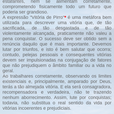
estafantes, nem se alimentam corretamente,
comprometendo fisicamente todo um futuro que
poderia ser grandioso.
A expressão "Vitória de Pirro"
*
é uma metáfora bem
utilizada para descrever uma vitória que, de tão
sacrificada, de tão desgastada e de tão
violentamente alcançada, praticamente não valeu a
pena conquistar. O sucesso deve ser obtido sem a
renúncia daquilo que é mais importante. Devemos
lutar por triunfos, e isto é bem salutar que ocorra;
contudo, pelejas pessoais e consequentes vitórias
devem ser impulsionadas na conjugação de fatores
que não prejudiquem o âmbito familiar ou a vida no
geral.
Ao trabalhares corretamente, observando os limites
existenciais e, principalmente, amparado por Deus,
terás a tão almejada vitória. E ela será consagradora,
recompensadora e verdadeira, não te trazendo
nenhum aborrecimento. Assim, lute por conquistas;
todavia, não substitua o real sentido da vida por
vitórias incoerentes e prejudiciais.