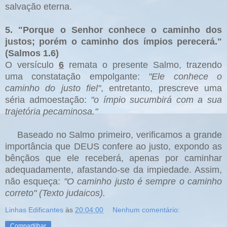
salvação eterna.
5. "Porque o Senhor conhece o caminho dos
justos; porém o caminho dos ímpios perecerá."
(Salmos 1.6)
O versículo
6
remata o presente Salmo, trazendo
uma constatação empolgante:
"Ele conhece o
caminho do justo fiel"
, entretanto, prescreve uma
séria admoestação:
"o ímpio sucumbirá com a sua
trajetória pecaminosa."
Baseado no Salmo primeiro, verificamos a grande
importância que DEUS confere ao justo, expondo as
bênçãos que ele receberá, apenas por caminhar
adequadamente, afastando-se da impiedade. Assim,
não esqueça:
"O caminho justo é sempre o caminho
correto" (Texto judaicos).
Linhas Edificantes
às
20:04:00
Nenhum comentário:
Compartilhar