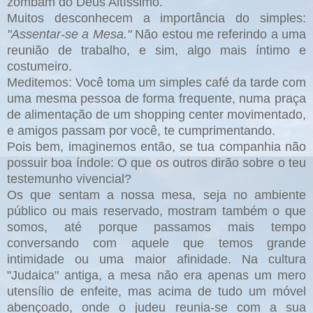
zombam do Deus Altíssimo.
Muitos desconhecem a importância do simples:
"Assentar-se a Mesa."
Não estou me referindo a uma
reunião de trabalho, e sim, algo mais íntimo e
costumeiro.
Meditemos: Você toma um simples café da tarde com
uma mesma pessoa de forma frequente, numa praça
de alimentação de um shopping center movimentado,
e amigos passam por você, te cumprimentando.
Pois bem, imaginemos então, se tua companhia não
possuir boa índole: O que os outros dirão sobre o teu
testemunho vivencial?
Os que sentam a nossa mesa, seja no ambiente
público ou mais reservado, mostram também o que
somos, até porque passamos mais tempo
conversando com aquele que temos grande
intimidade ou uma maior afinidade. Na cultura
"Judaica" antiga, a mesa não era apenas um mero
utensílio de enfeite, mas acima de tudo um móvel
abençoado, onde o judeu reunia-se com a sua