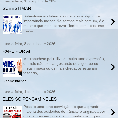
quarta-feira, 15 de julho de 2026
SUBESTIMAR
›
Subestimar é atribuir a alguém ou a algo uma
importância menor. No sentido mais comum, é o
mesmo que menosprezar. Tenho como costume
não...
quarta-feira, 8 de julho de 2026
PARE POR AÍ!
Meu saudoso pai utilizava muito uma expressão,
›
quando não estava gostando de algo que eu,
meus irmãos ou os mais chegados estavam
fazendo,...
6 comentários:
quarta-feira, 1 de julho de 2026
ELES SÓ PENSAM NELES
›
Possuo uma forte convicção de que a grande
maioria dos acidentes de trânsito é originada por
dois fatores em potencial: Imprudência. Egoís...