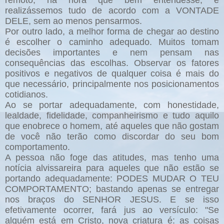
remoto, na hora que bem entendesse, e
realizássemos tudo de acordo com a VONTADE
DELE, sem ao menos pensarmos.
Por outro lado, a melhor forma de chegar ao destino
é escolher o caminho adequado. Muitos tomam
decisões importantes e nem pensam nas
consequências das escolhas. Observar os fatores
positivos e negativos de qualquer coisa é mais do
que necessário, principalmente nos posicionamentos
cotidianos.
Ao se portar adequadamente, com honestidade,
lealdade, fidelidade, companheirismo e tudo aquilo
que enobrece o homem, até aqueles que não gostam
de você não terão como discordar do seu bom
comportamento.
A pessoa não foge das atitudes, mas tenho uma
notícia alvissareira para aqueles que não estão se
portando adequadamente: PODES MUDAR O TEU
COMPORTAMENTO; bastando apenas se entregar
nos braços do SENHOR JESUS. E se isso
efetivamente ocorrer, fará jus ao versículo: "Se
alguém está em Cristo, nova criatura é: as coisas