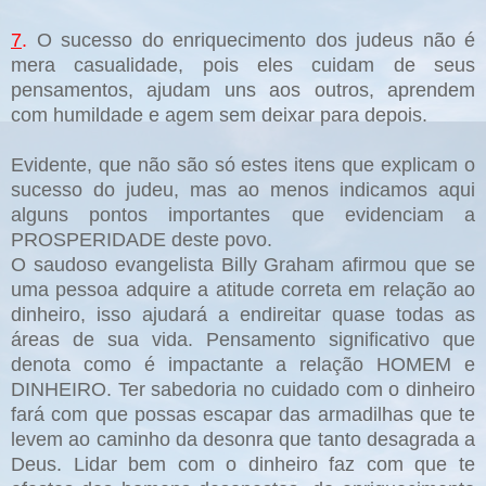
7
.
O sucesso do enriquecimento dos judeus não é
mera casualidade, pois eles cuidam de seus
pensamentos, ajudam uns aos outros, aprendem
com humildade e agem sem deixar para depois.
Evidente, que não são só estes itens que explicam o
sucesso do judeu, mas ao menos indicamos aqui
alguns pontos importantes que evidenciam a
PROSPERIDADE deste povo.
O saudoso evangelista Billy Graham afirmou que se
uma pessoa adquire a atitude correta em relação ao
dinheiro, isso ajudará a endireitar quase todas as
áreas de sua vida. Pensamento significativo que
denota como é impactante a relação HOMEM e
DINHEIRO. Ter sabedoria no cuidado com o dinheiro
fará com que possas escapar das armadilhas que te
levem ao caminho da desonra que tanto desagrada a
Deus. Lidar bem com o dinheiro faz com que te