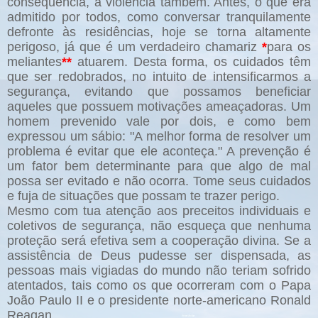
consequência, a violência também. Antes, o que era
admitido por todos, como conversar tranquilamente
defronte às residências, hoje se torna altamente
perigoso, já que é um verdadeiro chamariz
*
para os
meliantes
**
atuarem. Desta forma, os cuidados têm
que ser redobrados, no intuito de intensificarmos a
segurança, evitando que possamos beneficiar
aqueles que possuem motivações ameaçadoras. Um
homem prevenido vale por dois, e como bem
expressou um sábio: "A melhor forma de resolver um
problema é evitar que ele aconteça." A prevenção é
um fator bem determinante para que algo de mal
possa ser evitado e não ocorra. Tome seus cuidados
e fuja de situações que possam te trazer perigo.
Mesmo com tua atenção aos preceitos individuais e
coletivos de segurança, não esqueça que nenhuma
proteção será efetiva sem a cooperação divina. Se a
assistência de Deus pudesse ser dispensada, as
pessoas mais vigiadas do mundo não teriam sofrido
atentados, tais como os que ocorreram com o Papa
João Paulo II e o presidente norte-americano Ronald
Reagan.