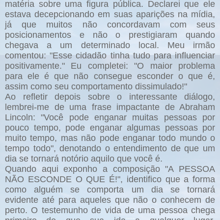
matéria sobre uma figura pública. Declarei que ele
estava decepcionando em suas aparições na mídia,
já que muitos não concordavam com seus
posicionamentos e não o prestigiaram quando
chegava a um determinado local. Meu irmão
comentou: "Esse cidadão tinha tudo para influenciar
positivamente." Eu completei: "O maior problema
para ele é que não consegue esconder o que é,
assim como seu comportamento dissimulado!"
Ao refletir depois sobre o interessante diálogo,
lembrei-me de uma frase impactante de Abraham
Lincoln: "Você pode enganar muitas pessoas por
pouco tempo, pode enganar algumas pessoas por
muito tempo, mas não pode enganar todo mundo o
tempo todo", denotando o entendimento de que um
dia se tornará notório aquilo que você é.
Quando aqui exponho a composição "A PESSOA
NÃO ESCONDE O QUE É!", identifico que a forma
como alguém se comporta um dia se tornará
evidente até para aqueles que não o conhecem de
perto. O testemunho de vida de uma pessoa chega