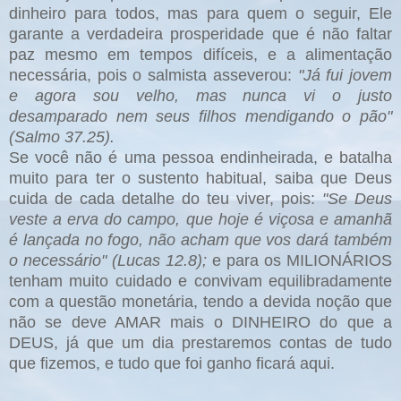
dinheiro para todos, mas para quem o seguir, Ele
garante a verdadeira prosperidade que é não faltar
paz mesmo em tempos difíceis, e a alimentação
necessária, pois o salmista asseverou:
"Já fui jovem
e agora sou velho, mas nunca vi o justo
desamparado nem seus filhos mendigando o pão"
(Salmo 37.25).
Se você não é uma pessoa endinheirada, e batalha
muito para ter o sustento habitual, saiba que Deus
cuida de cada detalhe do teu viver, pois:
"Se Deus
veste a erva do campo, que hoje é viçosa e amanhã
é lançada no fogo, não acham que vos dará também
o necessário" (Lucas 12.8);
e para os MILIONÁRIOS
tenham muito cuidado e convivam equilibradamente
com a questão monetária, tendo a devida noção que
não se deve AMAR mais o DINHEIRO do que a
DEUS, já que um dia prestaremos contas de tudo
que fizemos, e tudo que foi ganho ficará aqui.