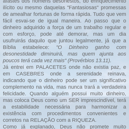
afastes dos homens desonestos, do enriquecimento
ilícito ou mesmo daquelas "Fantasiosas" promessas
de amealhar fortunas de forma rápida. Tudo que vem
fácil esvai-se de igual maneira. Ao passo que o
dinheiro adquirido a força de um trabalho regular e
com esforço, pode até demorar, mas um dia
usufruirás daquilo que juntou legalmente, já que a
Bíblia estabelece:
"O Dinheiro ganho com
desonestidade diminuirá, mas quem ajunta aos
poucos terá cada vez mais" (Provérbios 13.11).
Já
entrei em PALACETES onde não existia paz, e
em CASEBRES
onde a serenidade reinava,
indicando que o dinheiro pode ser um significativo
complemento na vida, mas nunca trará a verdadeira
felicidade. Quando alguém possui muito dinheiro,
mas coloca Deus como um SER imprescindível, terá
a estabilidade necessária para harmonizar a
existência com procedimentos convenientes e
corretos na RELAÇÃO com a RIQUEZA.
Como já explanado, Deus não promete muito