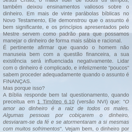
Jesus Cristo, o maior líder de todos os tempos,
também deixou ensinamentos valiosos sobre o
dinheiro. Em mais de vinte parábolas bíblicas no
Novo Testamento, Ele demonstrou que o assunto é
bem significante, e os princípios apresentados pelo
Mestre servem como padrão para que possamos
manejar o dinheiro de forma mais sábia e racional.
É pertinente afirmar que quando o homem não
manuseia bem com a questão financeira, a sua
existência será influenciada negativamente. Lidar
com o dinheiro é complicado, e infelizmente "poucos"
sabem proceder adequadamente quando o assunto é
FINANÇAS.
Mas porque isso?
A Bíblia responde bem tal questionamento, quando
preceitua em
1 Timóteo 6.10
(versão NVI) que: "
O
amor ao dinheiro é a raiz de todos os males.
Algumas pessoas por cobiçarem o dinheiro,
desviaram-se da fé e se atormentaram a si mesmas
com muitos sofrimentos
". Vejam bem, o dinheiro por