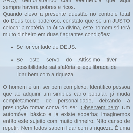
ARC)
; demonstrando com veemência que aqui
sempre haverá pobres e ricos.
Quando elevo a presente questão no controle total
do Deus todo poderoso, constato que se um JUSTO
colocar a matéria na ótica divina, este homem só terá
muito dinheiro em duas flagrantes condições:
Se for vontade de DEUS;
Se este servo do Altíssimo tiver
possibilidade satisfatória e equilibrada de
lidar bem com a riqueza.
O homem é um ser bem complexo. Identifico pessoa
que ao adquirir um simples carro popular, já muda
completamente de personalidade, deixando a
presunção tomar conta do ser.
Observem bem
: Um
automóvel básico e já existe soberba; imaginemos
então este sujeito com muito dinheiro.
Não canso de
repetir: Nem todos sabem lidar com a riqueza. É uma