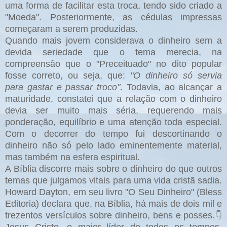
uma forma de facilitar esta troca, tendo sido criado a
"Moeda". Posteriormente, as cédulas impressas
começaram a serem produzidas.
Quando mais jovem considerava o dinheiro sem a
devida seriedade que o tema merecia, na
compreensão que o "Preceituado" no dito popular
fosse correto, ou seja, que:
"O dinheiro só servia
para gastar e passar troco"
. Todavia, ao alcançar a
maturidade, constatei que a relação com o dinheiro
devia ser muito mais séria, requerendo mais
ponderação, equilíbrio e uma atenção toda especial.
Com o decorrer do tempo fui descortinando o
dinheiro não só pelo lado eminentemente material,
mas também na esfera espiritual.
A Bíblia discorre mais sobre o dinheiro do que outros
temas que julgamos vitais para uma vida cristã sadia.
Howard Dayton, em seu livro "O Seu Dinheiro" (Bless
Editoria) declara que, na Bíblia, há mais de dois mil e
trezentos versículos sobre dinheiro, bens e posses.
👇