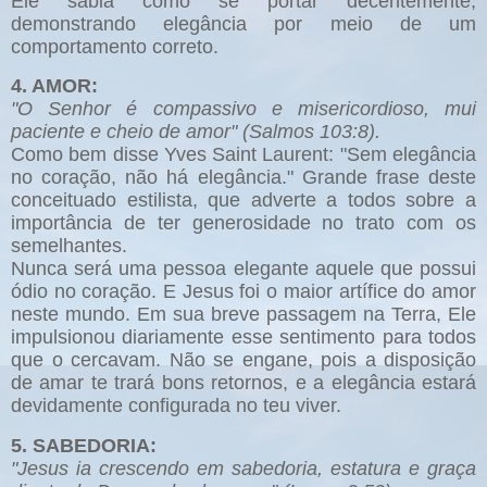
Ele sabia como se portar decentemente,
demonstrando elegância por meio de um
comportamento correto.
4. AMOR:
"O Senhor é compassivo e misericordioso, mui
paciente e cheio de amor" (Salmos 103:8).
Como bem disse Yves Saint Laurent: "Sem elegância
no coração, não há elegância." Grande frase deste
conceituado estilista, que adverte a todos sobre a
importância de ter generosidade no trato com os
semelhantes.
Nunca será uma pessoa elegante aquele que possui
ódio no coração. E Jesus foi o maior artífice do amor
neste mundo. Em sua breve passagem na Terra, Ele
impulsionou diariamente esse sentimento para todos
que o cercavam. Não se engane, pois a disposição
de amar te trará bons retornos, e a elegância estará
devidamente configurada no teu viver.
5. SABEDORIA:
"Jesus ia crescendo em sabedoria, estatura e graça