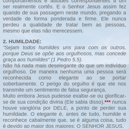
comportamentos e atitudes correspondentes a um
ser realmente cortês. E o Senhor Jesus assim fez
quando de sua passagem neste mundo, pregando a
verdade de forma ponderada e firme. Ele nunca
perdeu a qualidade de tratar bem as pessoas,
mesmo que elas não merecessem.
2. HUMILDADE:
"Sejam todos humildes uns para com os outros,
porque Deus se opõe aos orgulhosos, mas concede
graça aos humildes" (1 Pedro 5.5).
Não há nada mais deselegante do que um indivíduo
orgulhoso. De maneira nenhuma uma pessoa será
reconhecida como elegante ao se portar
soberbamente. O perigo do orgulho é que ele nos
transmite um sentimento de falsa segurança.
Muito embora Jesus pudesse exaltar-se ou glorificar-
se de sua condição divina (Ele sabia disso),
***
nunca
houve vanglória por DELE, a ponto de perder sua
humildade. O elegante é, antes de tudo, humilde e
reconhece cabalmente que, se é alguma coisa, tudo
é devido ao maior dos maiores: O SENHOR JESUS.