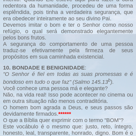
redentora da humanidade, procedeu de uma forma
esplêndida, pois tinha a verdadeira segurança, que
era obedecer inteiramente ao seu divino Pai.
Devemos imitar o bom e ter o Senhor como nosso
refúgio, o qual será demonstrado elegantemente
pelos bons frutos.
A segurança do comportamento de uma pessoa
traduz-se efetivamente pela firmeza de seus
propósitos em sua caminhada existencial.
10. BONDADE E BENIGNIDADE
:
"O Senhor é fiel em todas as suas promessas e é
b
bondoso em tudo o que faz" (Salmo 145.13
).
Você conhece uma pessoa má e elegante?
Não, na vida real! Isso pode acontecer no cinema ou
em outra situação não menos contraditória.
O homem bom agrada a Deus, e seus passos são
devidamente firmados.
******
O que a Bíblia quer exprimir com o termo "BOM"?
Este vocábulo é o mesmo que: justo, reto, íntegro,
honesto, leal, transparente, honrado, digno. Bom é o