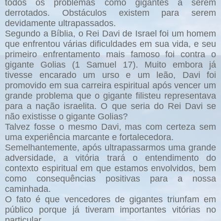
todos os problemas como gigantes a serem
derrotados. Obstáculos existem para serem
devidamente ultrapassados.
Segundo a Bíblia, o Rei Davi de Israel foi um homem
que enfrentou várias dificuldades em sua vida, e seu
primeiro enfrentamento mais famoso foi contra o
gigante Golias (1 Samuel 17). Muito embora já
tivesse encarado um urso e um leão, Davi foi
promovido em sua carreira espiritual após vencer um
grande problema que o gigante filisteu representava
para a nação israelita. O que seria do Rei Davi se
não existisse o gigante Golias?
Talvez fosse o mesmo Davi, mas com certeza sem
uma experiência marcante e fortalecedora.
Semelhantemente, após ultrapassarmos uma grande
adversidade, a vitória trará o entendimento do
contexto espiritual em que estamos envolvidos, bem
como consequências positivas para a nossa
caminhada.
O fato é que vencedores de gigantes triunfam em
público porque já tiveram importantes vitórias no
particular.