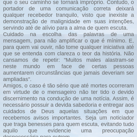
que o seu caminho se tornará impróprio. Contudo, o
portador de uma comunicação correta deixará
qualquer recebedor tranquilo, visto que inexiste a
demonstração de malignidade em suas intenções,
servindo até de alívio para a alma de quem escuta.
Cuidado na escolha das palavras de uma
mensagem, para não amplificar o que é mínimo. E,
para quem vai ouvir, não tome qualquer iniciativa até
que se entenda com clareza o teor da história. Não
cansamos de repetir: "Muitos males alastram-se
neste mundo em face de certas pessoas
aumentarem circunstâncias que jamais deveriam ser
ampliadas".
Amigos, o caso é tão sério que até mortes ocorreram
em virtude de o mensageiro não ter tido o devido
discernimento na condução de uma notícia. Assim, é
necessário possuir a devida sabedoria e entregar aos
cuidados de Deus aquelas situações em que
recebemos avisos importantes. Seja um noticiador
que traga benesses para quem escuta, evitando tudo
aquilo que evidencie uma preocupação