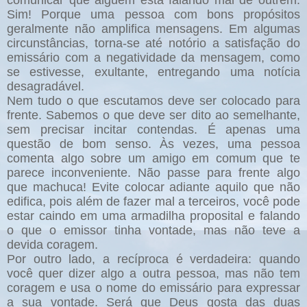
comunicar que alguém está falando mal de outrem.
Sim! Porque uma pessoa com bons propósitos
geralmente não amplifica mensagens. Em algumas
circunstâncias, torna-se até notório a satisfação do
emissário com a negatividade da mensagem, como
se estivesse, exultante, entregando uma notícia
desagradável.
Nem tudo o que escutamos deve ser colocado para
frente. Sabemos o que deve ser dito ao semelhante,
sem precisar incitar contendas. É apenas uma
questão de bom senso. Às vezes, uma pessoa
comenta algo sobre um amigo em comum que te
parece inconveniente. Não passe para frente algo
que machuca! Evite colocar adiante aquilo que não
edifica, pois além de fazer mal a terceiros, você pode
estar caindo em uma armadilha proposital e falando
o que o emissor tinha vontade, mas não teve a
devida coragem.
Por outro lado, a recíproca é verdadeira: quando
você quer dizer algo a outra pessoa, mas não tem
coragem e usa o nome do emissário para expressar
a sua vontade. Será que Deus gosta das duas