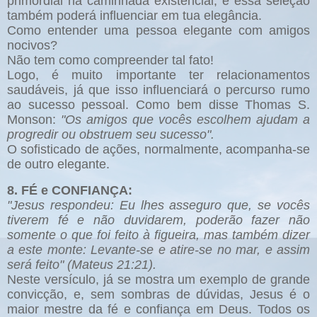
primordial na caminhada existencial, e essa seleção
também poderá influenciar em tua elegância.
Como entender uma pessoa elegante com amigos
nocivos?
Não tem como compreender tal fato!
Logo, é muito importante ter relacionamentos
saudáveis, já que isso influenciará o percurso rumo
ao sucesso pessoal. Como bem disse Thomas S.
Monson:
"Os amigos que vocês escolhem ajudam a
progredir ou obstruem seu sucesso".
O sofisticado de ações, normalmente, acompanha-se
de outro elegante.
8. FÉ e CONFIANÇA:
"Jesus respondeu: Eu lhes asseguro que, se vocês
tiverem fé e não duvidarem, poderão fazer não
somente o que foi feito à figueira, mas também dizer
a este monte: Levante-se e atire-se no mar, e assim
será feito" (Mateus 21:21).
Neste versículo, já se mostra um exemplo de grande
convicção, e, sem sombras de dúvidas, Jesus é o
maior mestre da fé e confiança em Deus. Todos os