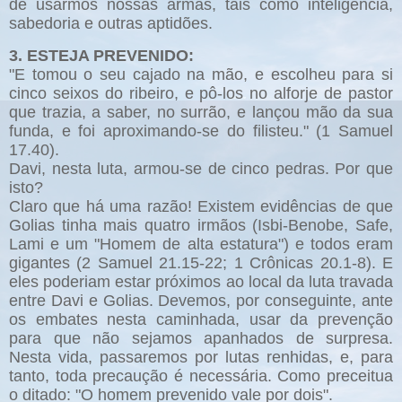
de usarmos nossas armas, tais como inteligência,
sabedoria e outras aptidões.
3. ESTEJA PREVENIDO:
"E tomou o seu cajado na mão, e escolheu para si
cinco seixos do ribeiro, e pô-los no alforje de pastor
que trazia, a saber, no surrão, e lançou mão da sua
funda, e foi aproximando-se do filisteu." (1 Samuel
17.40).
Davi, nesta luta, armou-se de cinco pedras. Por que
isto?
Claro que há uma razão! Existem evidências de que
Golias tinha mais quatro irmãos (Isbi-Benobe, Safe,
Lami e um "Homem de alta estatura") e todos eram
gigantes (2 Samuel 21.15-22; 1 Crônicas 20.1-8). E
eles poderiam estar próximos ao local da luta travada
entre Davi e Golias. Devemos, por conseguinte, ante
os embates nesta caminhada, usar da prevenção
para que não sejamos apanhados de surpresa.
Nesta vida, passaremos por lutas renhidas, e, para
tanto, toda precaução é necessária. Como preceitua
o ditado: "O homem prevenido vale por dois".