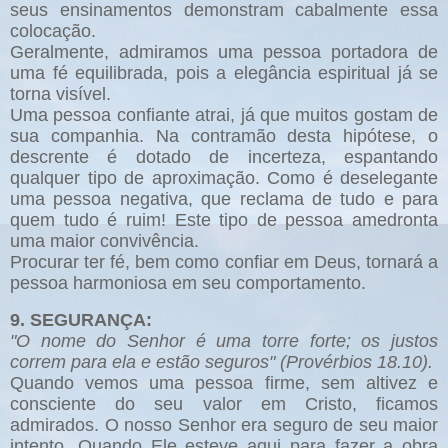
seus ensinamentos demonstram cabalmente essa
colocação.
Geralmente, admiramos uma pessoa portadora de
uma fé equilibrada, pois a elegância espiritual já se
torna visível.
Uma pessoa confiante atrai, já que muitos gostam de
sua companhia. Na contramão desta hipótese, o
descrente é dotado de incerteza, espantando
qualquer tipo de aproximação. Como é deselegante
uma pessoa negativa, que reclama de tudo e para
quem tudo é ruim! Este tipo de pessoa amedronta
uma maior convivência.
Procurar ter fé, bem como confiar em Deus, tornará a
pessoa harmoniosa em seu comportamento.
9. SEGURANÇA:
"O nome do Senhor é uma torre forte; os justos
correm para ela e estão seguros" (Provérbios 18.10).
Quando vemos uma pessoa firme, sem altivez e
consciente do seu valor em Cristo, ficamos
admirados. O nosso Senhor era seguro de seu maior
intento. Quando Ele esteve aqui para fazer a obra