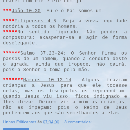
cearei com ele e ele comigo.
***
João 10.30
: Eu e o Pai somos um.
****
Filipenses 4.5
: Seja a vossa equidade
notória a todos os homens.
*****
No sentido figurado
: Não perder a
compostura; exasperar-se e agir de forma
deselegante.
******
Salmo 37.23-24
: O Senhor firma os
passos de um homem, quando a conduta deste
o agrada, ainda que tropece, não cairá,
pois o Senhor o toma pela mão.
*******
Marcos 10.13-14
: Alguns traziam
crianças a Jesus para que ele tocasse
nelas, mas os discípulos os repreendiam.
Quando Jesus viu isso, ficou indignado e
lhes disse: Deixem vir a mim as crianças,
não as impeçam; pois o Reino de Deus
pertencem aos que são semelhantes a elas.
Linhas Edificantes
às
07:34:00
8 comentários: