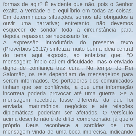
formas de agir? É evidente que não, pois o Senhor
exalta a verdade e o equilíbrio em todas as coisas.
Em determinadas situações, somos até obrigados a
ouvir uma narrativa; entretanto, não devemos
esquecer de sondar toda a circunstância para,
depois, repassar, se necessário for.
A expressão introdutória do presente texto
(Provérbios 13.17) sintetiza muito bem a ideia central
do tema aqui exposto, ao enfatizar que: "O
mensageiro ímpio cai em dificuldade, mas o enviado
digno de confiança traz cura". No tempo do Rei
Salomão, os reis dependiam de mensageiros para
serem informados. Os portadores dos comunicados
tinham que ser confiáveis, já que uma informação
incorreta poderia provocar até uma guerra. Se a
mensagem recebida fosse diferente da que foi
enviada, matrimônios, negócios e até relações
diplomáticas poderiam ser afetados. O versículo
acima descrito não é de difícil compreensão, já que o
próprio Deus reconhece a sordidez de uma
mensagem vinda de uma boca imprecisa, indicando