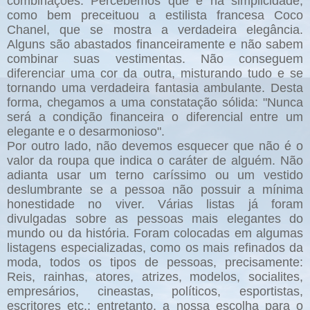
combinações. Percebemos que é na simplicidade,
como bem preceituou a estilista francesa Coco
Chanel, que se mostra a verdadeira elegância.
Alguns são abastados financeiramente e não sabem
combinar suas vestimentas. Não conseguem
diferenciar uma cor da outra, misturando tudo e se
tornando uma verdadeira fantasia ambulante. Desta
forma, chegamos a uma constatação sólida: "Nunca
será a condição financeira o diferencial entre um
elegante e o desarmonioso".
Por outro lado, não devemos esquecer que não é o
valor da roupa que indica o caráter de alguém. Não
adianta usar um terno caríssimo ou um vestido
deslumbrante se a pessoa não possuir a mínima
honestidade no viver. Várias listas já foram
divulgadas sobre as pessoas mais elegantes do
mundo ou da história. Foram colocadas em algumas
listagens especializadas, como os mais refinados da
moda, todos os tipos de pessoas, precisamente:
Reis, rainhas, atores, atrizes, modelos, socialites,
empresários, cineastas, políticos, esportistas,
escritores etc.; entretanto, a nossa escolha para o