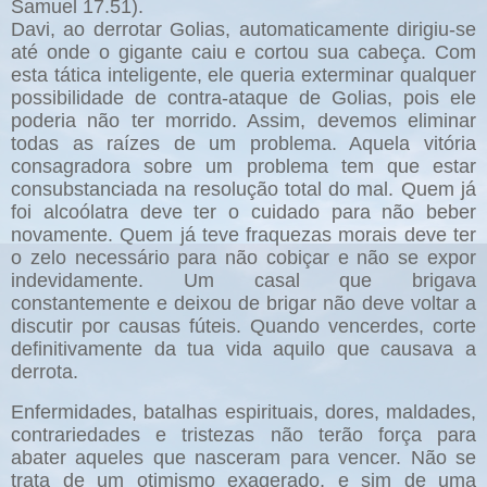
Samuel 17.51).
Davi, ao derrotar Golias, automaticamente dirigiu-se
até onde o gigante caiu e cortou sua cabeça. Com
esta tática inteligente, ele queria exterminar qualquer
possibilidade de contra-ataque de Golias, pois ele
poderia não ter morrido. Assim, devemos eliminar
todas as raízes de um problema. Aquela vitória
consagradora sobre um problema tem que estar
consubstanciada na resolução total do mal. Quem já
foi alcoólatra deve ter o cuidado para não beber
novamente. Quem já teve fraquezas morais deve ter
o zelo necessário para não cobiçar e não se expor
indevidamente. Um casal que brigava
constantemente e deixou de brigar não deve voltar a
discutir por causas fúteis. Quando vencerdes, corte
definitivamente da tua vida aquilo que causava a
derrota.
Enfermidades, batalhas espirituais, dores, maldades,
contrariedades e tristezas não terão força para
abater aqueles que nasceram para vencer. Não se
trata de um otimismo exagerado, e sim de uma