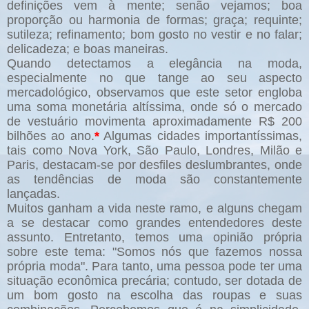
definições vem à mente; senão vejamos; boa
proporção ou harmonia de formas; graça; requinte;
sutileza; refinamento; bom gosto no vestir e no falar;
delicadeza; e boas maneiras.
Quando detectamos a elegância na moda,
especialmente no que tange ao seu aspecto
mercadológico, observamos que este setor engloba
uma soma monetária altíssima, onde só o mercado
de vestuário movimenta aproximadamente R$ 200
bilhões ao ano.
*
Algumas cidades importantíssimas,
tais como Nova York, São Paulo, Londres, Milão e
Paris, destacam-se por desfiles deslumbrantes, onde
as tendências de moda são constantemente
lançadas.
Muitos ganham a vida neste ramo, e alguns chegam
a se destacar como grandes entendedores deste
assunto. Entretanto, temos uma opinião própria
sobre este tema: "Somos nós que fazemos nossa
própria moda". Para tanto, uma pessoa pode ter uma
situação econômica precária; contudo, ser dotada de
um bom gosto na escolha das roupas e suas