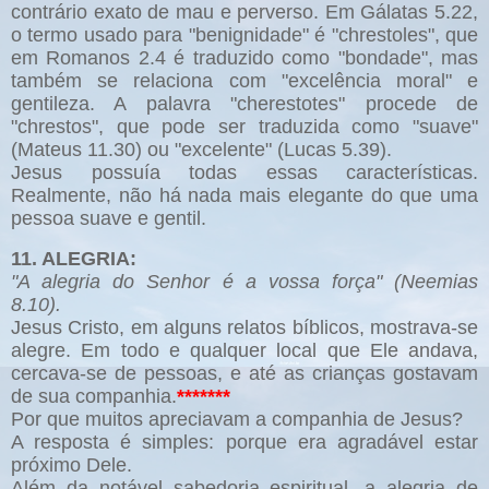
contrário exato de mau e perverso. Em Gálatas 5.22,
o termo usado para "benignidade" é "chrestoles", que
em Romanos 2.4 é traduzido como "bondade", mas
também se relaciona com "excelência moral" e
gentileza. A palavra "cherestotes" procede de
"chrestos", que pode ser traduzida como "suave"
(Mateus 11.30) ou "excelente" (Lucas 5.39).
Jesus possuía todas essas características.
Realmente, não há nada mais elegante do que uma
pessoa suave e gentil.
11. ALEGRIA:
"A alegria do Senhor é a vossa força" (Neemias
8.10).
Jesus Cristo, em alguns relatos bíblicos, mostrava-se
alegre. Em todo e qualquer local que Ele andava,
cercava-se de pessoas, e até as crianças gostavam
de sua companhia.
*******
Por que muitos apreciavam a companhia de Jesus?
A resposta é simples: porque era agradável estar
próximo Dele.
Além da notável sabedoria espiritual, a alegria de