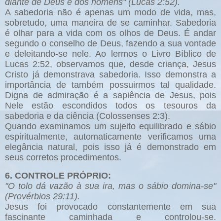
diante de Deus e dos homens" (Lucas 2:52).
A sabedoria não é apenas um modo de vida, mas,
sobretudo, uma maneira de se caminhar. Sabedoria
é olhar para a vida com os olhos de Deus. É andar
segundo o conselho de Deus, fazendo a sua vontade
e deleitando-se nele. Ao lermos o Livro Bíblico de
Lucas 2:52, observamos que, desde criança, Jesus
Cristo já demonstrava sabedoria. Isso demonstra a
importância de também possuirmos tal qualidade.
Digna de admiração é a sapiência de Jesus, pois
Nele estão escondidos todos os tesouros da
sabedoria e da ciência (Colossenses 2:3).
Quando examinamos um sujeito equilibrado e sábio
espiritualmente, automaticamente verificamos uma
elegância natural, pois isso já é demonstrado em
seus corretos procedimentos.
6. CONTROLE PRÓPRIO:
"O tolo dá vazão à sua ira, mas o sábio domina-se"
(Provérbios 29:11).
Jesus foi provocado constantemente em sua
fascinante caminhada e controlou-se.