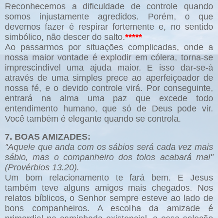
Reconhecemos a dificuldade de controle quando
somos injustamente agredidos. Porém, o que
devemos fazer é respirar fortemente e, no sentido
simbólico, não descer do salto.
*****
Ao passarmos por situações complicadas, onde a
nossa maior vontade é explodir em cólera, torna-se
imprescindível uma ajuda maior. E isso dar-se-á
através de uma simples prece ao aperfeiçoador de
nossa fé, e o devido controle virá. Por conseguinte,
entrará na alma uma paz que excede todo
entendimento humano, que só de Deus pode vir.
Você também é elegante quando se controla.
7. BOAS AMIZADES:
"Aquele que anda com os sábios será cada vez mais
sábio, mas o companheiro dos tolos acabará mal"
(Provérbios 13.20).
Um bom relacionamento te fará bem. E Jesus
também teve alguns amigos mais chegados. Nos
relatos bíblicos, o Senhor sempre esteve ao lado de
bons companheiros. A escolha da amizade é