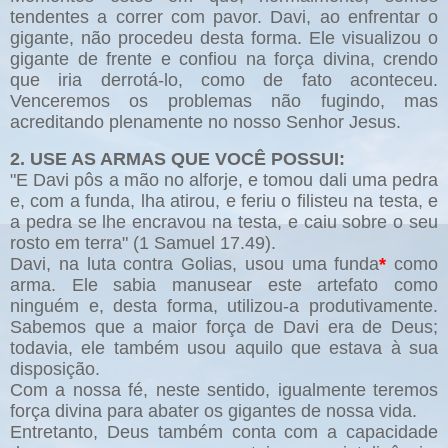
tendentes a correr com pavor. Davi, ao enfrentar o
gigante, não procedeu desta forma. Ele visualizou o
gigante de frente e confiou na força divina, crendo
que iria derrotá-lo, como de fato aconteceu.
Venceremos os problemas não fugindo, mas
acreditando plenamente no nosso Senhor Jesus.
2. USE AS ARMAS QUE VOCÊ POSSUI:
"E Davi pôs a mão no alforje, e tomou dali uma pedra
e, com a funda, lha atirou, e feriu o filisteu na testa, e
a pedra se lhe encravou na testa, e caiu sobre o seu
rosto em terra" (1 Samuel 17.49).
Davi, na luta contra Golias, usou uma funda
*
como
arma. Ele sabia manusear este artefato como
ninguém e, desta forma, utilizou-a produtivamente.
Sabemos que a maior força de Davi era de Deus;
todavia, ele também usou aquilo que estava à sua
disposição.
Com a nossa fé, neste sentido, igualmente teremos
força divina para abater os gigantes de nossa vida.
Entretanto, Deus também conta com a capacidade