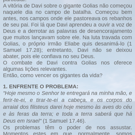
A vitória de Davi sobre o gigante Golias não começou
naquele dia no campo de batalha. Começou bem
antes, nos campos onde ele pastoreava os rebanhos
de seu pai. Foi lá que Davi aprendeu a ouvir a voz de
Deus e a derrotar as palavras de desencorajamento
que muitos lançavam sobre ele. Na luta travada com
Golias, o próprio irmão Eliabe quis desanimá-lo (1
Samuel 17.28); entretanto, Davi não se deixou
abater, pois ele confiava no seu Deus.
O combate de Davi contra Golias nos oferece
algumas lições relevantes.
Então, como vencer os gigantes da vida?
1. ENFRENTE O PROBLEMA:
"Hoje mesmo o Senhor te entregará na minha mão, e
ferir-te-ei, e tirar-te-ei a cabeça, e os corpos do
arraial dos filisteus darei hoje mesmo às aves do céu
e às feras da terra; e toda a terra saberá que há
Deus em Israel"
(1 Samuel 17.46).
Os problemas têm o poder de nos assustar.
Momentos estes em que, normalmente, somos