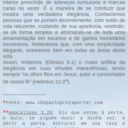
interior prescinde de adereços suntuosos e marcas
caras no vestir. É a maneira de se conduzir que
mostra uma verdadeira elegância. Conhecemos
pessoas que se portam decentemente, com estilo de
vida reluzente, cuidando de sua aparência, vestindo-
se de forma simples e abstraindo-se de toda uma
ornamentação em excesso e de gastos monetários
excessivos. Reiteramos que, com uma simplicidade
elegante, estaremos bem em todas as áreas desta
vida.
Assim, imitemos (Efésios 5.1) o maior artífice da
elegância em suas virtudes maravilhosas, tendo
sempre "os olhos fitos em Jesus, autor e consumador
a
de nossa fé" (Hebreus 12.2
).
_______________
*
Fonte: www.sãopaulopretaporter.com
**
Apocalipse 3.20
: Eis que estou à porta,
e bato; se alguém ouvir a minha voz, e
abrir a porta, entrarei em sua casa e