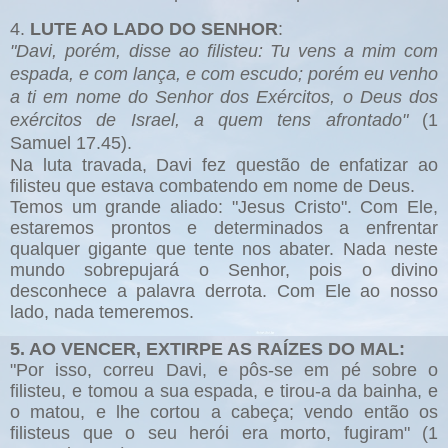
4.
LUTE AO LADO DO SENHOR
:
"Davi, porém, disse ao filisteu: Tu vens a mim com
espada, e com lança, e com escudo; porém eu venho
a ti em nome do Senhor dos Exércitos, o Deus dos
exércitos de Israel, a quem tens afrontado"
(1
Samuel 17.45).
Na luta travada, Davi fez questão de enfatizar ao
filisteu que estava combatendo em nome de Deus.
Temos um grande aliado: "Jesus Cristo". Com Ele,
estaremos prontos e determinados a enfrentar
qualquer gigante que tente nos abater. Nada neste
mundo sobrepujará o Senhor, pois o divino
desconhece a palavra derrota. Com Ele ao nosso
lado, nada temeremos.
5. AO VENCER, EXTIRPE AS RAÍZES DO MAL:
"Por isso, correu Davi, e pôs-se em pé sobre o
filisteu, e tomou a sua espada, e tirou-a da bainha, e
o matou, e lhe cortou a cabeça; vendo então os
filisteus que o seu herói era morto, fugiram" (1