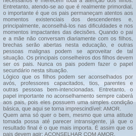
necessários e merecem toda a atenção dos filhos.
Entretanto, atendo-se ao que é realmente primordial,
o importante é que os pais permaneçam atentos aos
momentos existenciais dos descendentes e,
principalmente, aconselhá-los nas dificuldades e nos
momentos impactantes das decisões. Quando o pai
e a mãe não conversam diariamente com os filhos,
brechas serão abertas nesta educação, e outras
pessoas malignas podem se aproveitar de tal
situação. Os principais conselheiros dos filhos devem
ser os pais. Nunca os pais podem fazer o papel
secundário nesta situação.
Lógico que os filhos podem ser aconselhados por
avós, professores capacitados, tios, parentes e
outras pessoas bem-intencionadas. Entretanto, o
papel importante no aconselhamento sempre caberá
aos pais, pois eles possuem uma simples condição
básica, que aqui se torna imprescindível: AMOR.
Quem ama só quer o bem, mesmo que uma atitude
tomada possa até parecer intransigente, já que o
resultado final é o que mais importa. É assim que os
pais devem agir: ACONSELHAR COM AMOR.