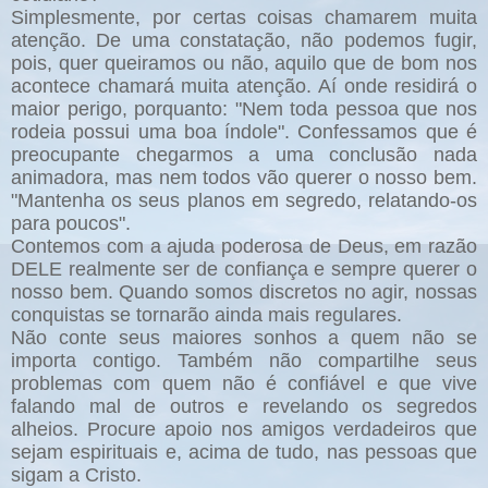
Simplesmente, por certas coisas chamarem muita
atenção. De uma constatação, não podemos fugir,
pois, quer queiramos ou não, aquilo que de bom nos
acontece chamará muita atenção. Aí onde residirá o
maior perigo, porquanto: "Nem toda pessoa que nos
rodeia possui uma boa índole". Confessamos que é
preocupante chegarmos a uma conclusão nada
animadora, mas nem todos vão querer o nosso bem.
"Mantenha os seus planos em segredo, relatando-os
para poucos".
Contemos com a ajuda poderosa de Deus, em razão
DELE realmente ser de confiança e sempre querer o
nosso bem. Quando somos discretos no agir, nossas
conquistas se tornarão ainda mais regulares.
Não conte seus maiores sonhos a quem não se
importa contigo. Também não compartilhe seus
problemas com quem não é confiável e que vive
falando mal de outros e revelando os segredos
alheios. Procure apoio nos amigos verdadeiros que
sejam espirituais e, acima de tudo, nas pessoas que
sigam a Cristo.