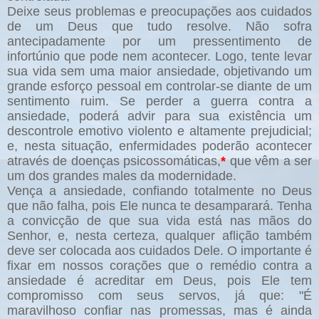
Deixe seus problemas e preocupações aos cuidados
de um Deus que tudo resolve. Não sofra
antecipadamente por um pressentimento de
infortúnio que pode nem acontecer. Logo, tente levar
sua vida sem uma maior ansiedade, objetivando um
grande esforço pessoal em controlar-se diante de um
sentimento ruim. Se perder a guerra contra a
ansiedade, poderá advir para sua existência um
descontrole emotivo violento e altamente prejudicial;
e, nesta situação, enfermidades poderão acontecer
através de doenças psicossomáticas,
*
que vêm a ser
um dos grandes males da modernidade.
Vença a ansiedade, confiando totalmente no Deus
que não falha, pois Ele nunca te desamparará. Tenha
a convicção de que sua vida está nas mãos do
Senhor, e, nesta certeza, qualquer aflição também
deve ser colocada aos cuidados Dele. O importante é
fixar em nossos corações que o remédio contra a
ansiedade é acreditar em Deus, pois Ele tem
compromisso com seus servos, já que: "É
maravilhoso confiar nas promessas, mas é ainda