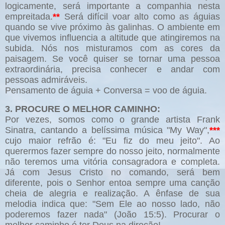
logicamente, será importante a companhia nesta
empreitada.
**
Será difícil voar alto como as águias
quando se vive próximo às galinhas. O ambiente em
que vivemos influencia a altitude que atingiremos na
subida. Nós nos misturamos com as cores da
paisagem. Se você quiser se tornar uma pessoa
extraordinária, precisa conhecer e andar com
pessoas admiráveis.
Pensamento de águia + Conversa = voo de águia.
3. PROCURE O MELHOR CAMINHO:
Por vezes, somos como o grande artista Frank
Sinatra, cantando a belíssima música "My Way",
***
cujo maior refrão é: "Eu fiz do meu jeito". Ao
querermos fazer sempre do nosso jeito, normalmente
não teremos uma vitória consagradora e completa.
Já com Jesus Cristo no comando, será bem
diferente, pois o Senhor entoa sempre uma canção
cheia de alegria e realização. A ênfase de sua
melodia indica que: "Sem Ele ao nosso lado, não
poderemos fazer nada" (João 15:5). Procurar o
melhor caminho é ter Deus na direção!