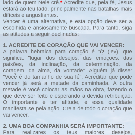
lado de quem Nele crê.
*
Acredite que, pela fé, Jesus
estará ao teu lado, principalmente nas batalhas mais
difíceis e angustiantes.
Vencer é uma alternativa, e esta opção deve ser a
escolhida e ansiosamente buscada. Para tanto, siga
as atitudes a seguir declinadas:
1. ACREDITE DE CORAÇÃO QUE VAI VENCER:
A palavra hebraica para coração é לֵב (lev), que
significa: "lugar dos desejos, das emoções, das
paixões, da inclinação, da determinação, da
coragem, da alma, da vontade". Alguém já disse:
"Você é do tamanho de sua fé". Acreditar que pode
vencer já será a metade da caminhada. A outra
metade é você colocar as mãos na obra, fazendo o
que deve ser feito e esperando a devida retribuição.
O importante é ter atitude, e essa qualidade
manifesta-se pela ação. Creia de todo o coração que
vai vencer.
2. UMA BOA COMPANHIA SERÁ IMPORTANTE:
Para realizares os teus maiores desejos,