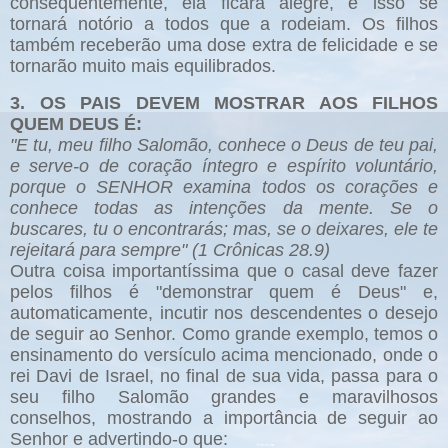
consequentemente, ela ficará alegre, e isso se
tornará notório a todos que a rodeiam. Os filhos
também receberão uma dose extra de felicidade e se
tornarão muito mais equilibrados.
3. OS PAIS DEVEM MOSTRAR AOS FILHOS
QUEM DEUS É:
"E tu, meu filho Salomão, conhece o Deus de teu pai,
e serve-o de coração íntegro e espírito voluntário,
porque o SENHOR examina todos os corações e
conhece todas as intenções da mente. Se o
buscares, tu o encontrarás; mas, se o deixares, ele te
rejeitará para sempre" (1 Crônicas 28.9)
Outra coisa importantíssima que o casal deve fazer
pelos filhos é "demonstrar quem é Deus" e,
automaticamente, incutir nos descendentes o desejo
de seguir ao Senhor. Como grande exemplo, temos o
ensinamento do versículo acima mencionado, onde o
rei Davi de Israel, no final de sua vida, passa para o
seu filho Salomão grandes e maravilhosos
conselhos, mostrando a importância de seguir ao
Senhor e advertindo-o que: