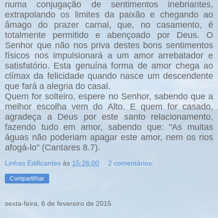
numa conjugação de sentimentos inebriantes,
extrapolando os limites da paixão e chegando ao
âmago do prazer carnal, que, no casamento, é
totalmente permitido e abençoado por Deus. O
Senhor que não nos priva destes bons sentimentos
físicos nos impulsionará a um amor arrebatador e
satisfatório. Esta genuína forma de amor chega ao
clímax da felicidade quando nasce um descendente
que fará a alegria do casal.
Quem for solteiro, espere no Senhor, sabendo que a
melhor escolha vem do Alto. E quem for casado,
agradeça a Deus por este santo relacionamento,
fazendo tudo em amor, sabendo que: "As muitas
águas não poderiam apagar este amor, nem os rios
afogá-lo" (Cantares 8.7).
Linhas Edificantes
às
15:26:00
2 comentários:
Compartilhar
sexta-feira, 6 de fevereiro de 2015