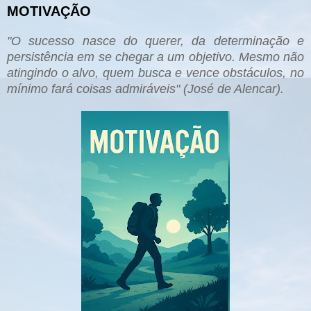
MOTIVAÇÃO
"O su
cesso nas
ce do querer, da determinação e
pers
istência e
m se chegar a um objetivo. M
esmo não
atingindo o alvo, quem busca e vence obstáculos, no
mínimo fará coisas admir
áveis" (José de A
lencar).