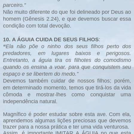
parceiro."
Não muito diferente do que foi delineado por Deus ao
homem (Gênesis 2.24), e que devemos buscar essa
condição com total devoção.
10. A ÁGUIA CUIDA DE SEUS FILHOS
:
“
Ela não põe o ninho dos seus filhos perto dos
predadores, em lugares baixos e perigosos.
Entretanto, a águia tira os filhotes do comodismo
quando os ensina a voar, para que conquistem seu
espaço e se libertem do medo.”
Devemos também cuidar de nossos filhos; porém,
em determinado momento, temos que tirá-los da vida
cômoda e mostrar-lhes como conquistar uma
independência natural.
Magnífico é poder estudar sobre esta ave. Com ela,
aprendemos algumas lições preciosas que devemos
trazer para a nossa prática e ter uma vida venturosa.
Assim, é importante IMITAR A ÁGUIA no que esta