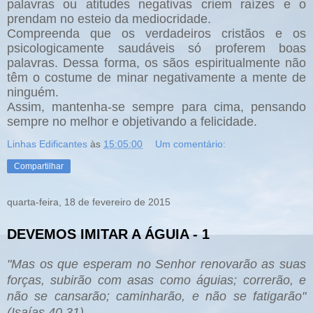
palavras ou atitudes negativas criem raízes e o
prendam no esteio da mediocridade.
Compreenda que os verdadeiros cristãos e os
psicologicamente saudáveis só proferem boas
palavras. Dessa forma, os sãos espiritualmente não
têm o costume de minar negativamente a mente de
ninguém.
Assim, mantenha-se sempre para cima, pensando
sempre no melhor e objetivando a felicidade.
Linhas Edificantes
às
15:05:00
Um comentário:
Compartilhar
quarta-feira, 18 de fevereiro de 2015
DEVEMOS IMITAR A ÁGUIA - 1
"
Mas os que esperam no Sen
hor renovarão as suas
forças, sub
irão com asas como águias; correrão, e
n
ão se cansarão; ca
minharã
o, e n
ão se fati
garão"
(
Isaías 40.31).