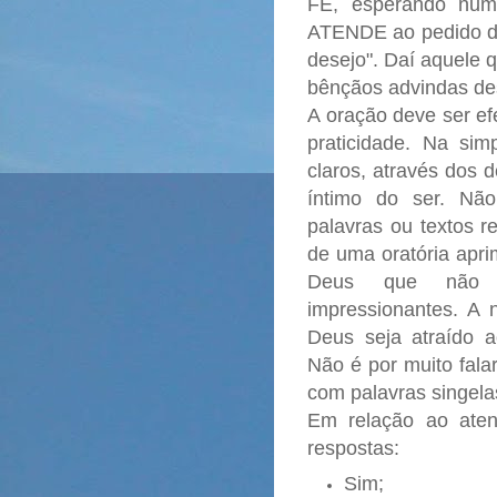
FÉ, esperando nu
ATENDE ao pedido do f
desejo". Daí aquele 
bênçãos advindas des
A oração deve ser e
praticidade. Na simp
claros, através dos 
íntimo do ser. Nã
palavras ou textos 
de uma oratória apri
Deus que não 
impressionantes. A 
Deus seja atraído 
Não é por muito fala
com palavras singel
Em relação ao aten
respostas:
Sim;