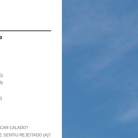
g
5)
4)
5)
ICAR CALADO?
E SENTIU REJEITADO (A)?