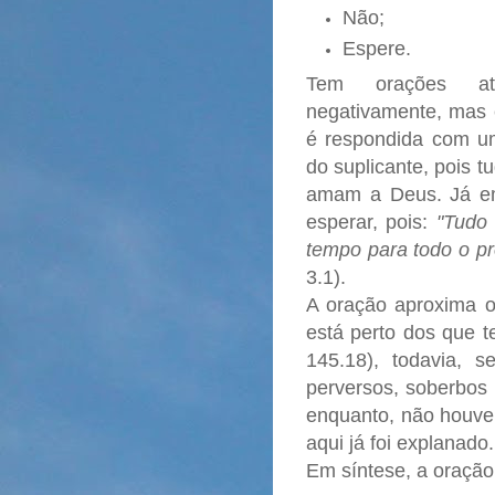
Não;
Espere.
Tem orações ate
negativamente, mas
é respondida com um
do suplicante, pois 
amam a Deus. Já em
esperar, pois:
"Tudo
tempo para todo o pr
3.1).
A oração aproxima o 
está perto dos que 
145.18), todavia, 
perversos, soberbos 
enquanto, não houve
aqui já foi explanado.
Em síntese, a oraçã