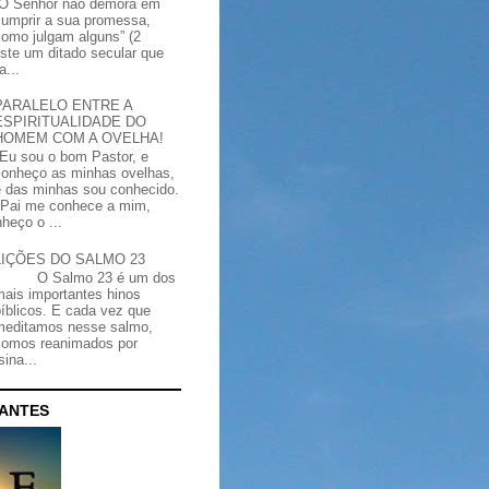
“O Senhor não demora em
cumprir a sua promessa,
como julgam alguns” (2
iste um ditado secular que
a...
PARALELO ENTRE A
ESPIRITUALIDADE DO
HOMEM COM A OVELHA!
"Eu sou o bom Pastor, e
conheço as minhas ovelhas,
e das minhas sou conhecido.
Pai me conhece a mim,
heço o ...
LIÇÕES DO SALMO 23
O Salmo 23 é um dos
mais importantes hinos
bíblicos. E cada vez que
meditamos nesse salmo,
somos reanimados por
ina...
CANTES