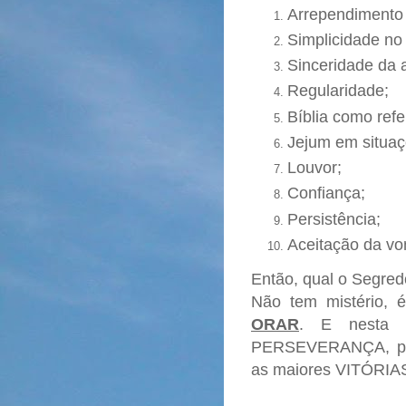
Arrependimento
Simplicidade no
Sinceridade da 
Regularidade;
Bíblia como refe
Jejum em situaçõ
Louvor;
Confiança;
Persistência;
Aceitação da vo
Então, qual o Segre
Não tem mistério, 
ORAR
. E nesta s
PERSEVERANÇA, poi
as maiores VITÓRIA