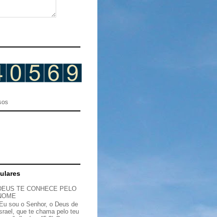
sos
ulares
DEUS TE CONHECE PELO
NOME
“Eu sou o Senhor, o Deus de
Israel, que te chama pelo teu