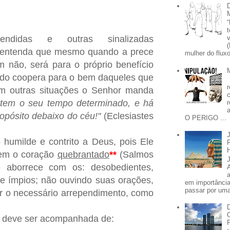
ndidas e outras sinalizadas
 entenda que mesmo quando a prece
mulher do fluxo
 não, será para o próprio benefício
tudo coopera para o bem daqueles que
 outras situações o Senhor manda
 tem o seu tempo determinado, e há
opósito debaixo do céu!"
(Eclesiastes
O PERIGO ...
humilde e contrito a Deus, pois Ele
tem o coração
quebrantado
**
(Salmos
se aborrece com os: desobedientes,
e ímpios; não ouvindo suas orações,
em importânci
passar por uma 
r o necessário arrependimento, como
o deve ser acompanhada de: