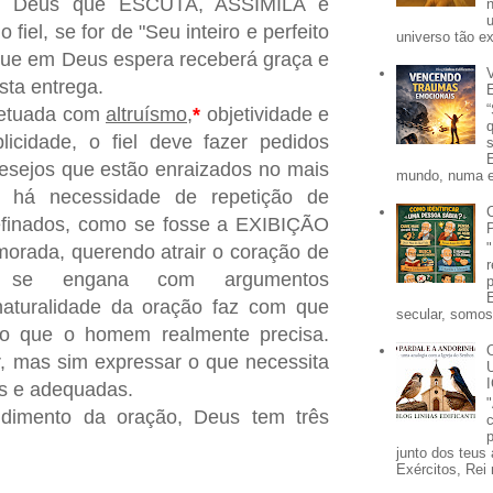
m Deus que ESCUTA, ASSIMILA e
iel, se for de "Seu inteiro e perfeito
universo tão e
que em Deus espera receberá graça e
ta entrega.
fetuada com
altruísmo
,
*
objetividade e
licidade, o fiel deve fazer pedidos
desejos que estão enraizados no mais
mundo, numa e
o há necessidade de repetição de
refinados, como se fosse a EXIBIÇÃO
morada, querendo atrair o coração de
se engana com argumentos
naturalidade da oração faz com que
secular, somos 
ao que o homem realmente precisa.
r, mas sim expressar o que necessita
as e adequadas.
dimento da oração, Deus tem três
p
junto dos teus 
Exércitos, Rei 