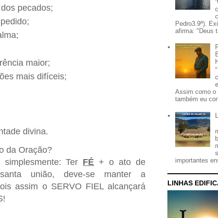
 dos pecados;
 pedido;
Pedro3.9ª). Ex
afirma: "Deus t
alma;
rência maior;
es mais difíceis;
Assim como o 
também eu con
ntade divina.
do da Oração?
importantes ens
é simplesmente: Ter
FÉ
+ o ato de
anta união, deve-se manter a
LINHAS EDIFI
s assim o SERVO FIEL alcançará
S!