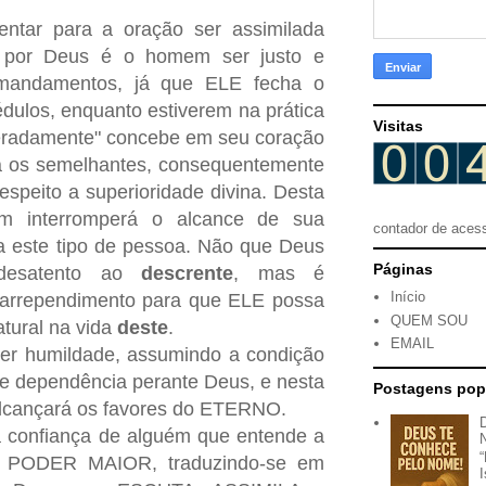
ntar para a oração ser assimilada
o por Deus é o homem ser justo e
mandamentos, já que ELE fecha o
édulos, enquanto estiverem na prática
Visitas
eradamente" concebe em seu coração
a os semelhantes, consequentemente
espeito a superioridade divina. Desta
m interromperá o alcance de sua
contador de aces
a este tipo de pessoa. Não que Deus
Páginas
 desatento ao
descrente
, mas é
Início
 arrependimento para que ELE possa
QUEM SOU
atural na vida
deste
.
EMAIL
ter humildade, assumindo a condição
e dependência perante Deus, e nesta
Postagens pop
alcançará os favores do ETERNO.
a confiança de alguém que entende a
 PODER MAIOR, traduzindo-se em