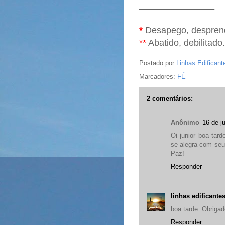
_______________
*
Desapego, despren
**
Abatido, debilitado.
Postado por
Linhas Edificant
Marcadores:
FÉ
2 comentários:
Anônimo
16 de j
Oi junior boa tar
se alegra com seu
Paz!
Responder
linhas edificante
boa tarde. Obrigad
Responder