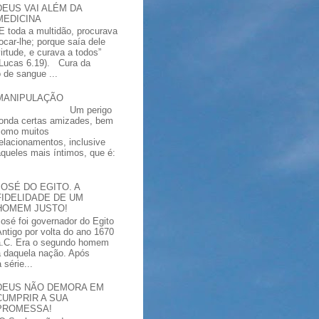
DEUS VAI ALÉM DA
MEDICINA
“E toda a multidão, procurava
tocar-lhe; porque saía dele
virtude, e curava a todos”
(Lucas 6.19). Cura da
 de sangue ...
MANIPULAÇÃO
Um perigo
ronda certas amizades, bem
como muitos
relacionamentos, inclusive
aqueles mais íntimos, que é:
JOSÉ DO EGITO. A
FIDELIDADE DE UM
HOMEM JUSTO!
José foi governador do Egito
Antigo por volta do ano 1670
a.C. Era o segundo homem
a daquela nação. Após
série...
DEUS NÃO DEMORA EM
CUMPRIR A SUA
PROMESSA!