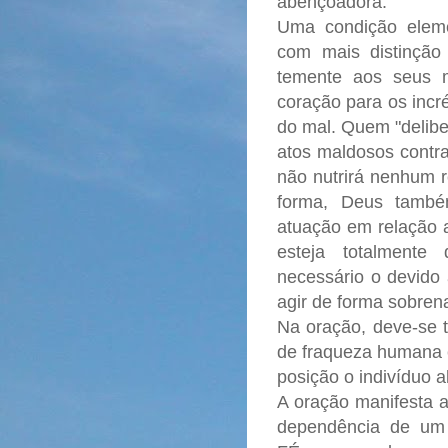
abençoadora.
Uma condição eleme
com mais distinçã
temente aos seus 
coração para os incr
do mal. Quem "delib
atos maldosos contr
não nutrirá nenhum r
forma, Deus també
atuação em relação 
esteja totalmente
necessário o devido
agir de forma sobren
Na oração, deve-se 
de fraqueza humana 
posição o indivíduo 
A oração manifesta 
dependência de um