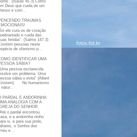
nome”. (Isaías 45.3) Como
um Deus que cuida de um
xtenso e com...
VENCENDO TRAUMAS
EMOCIONAIS!
“Só ele cura os de coração
quebrantado e cuida das
suas feridas”. (Salmo 147.3)
Existem pessoas neste
spécie de ufanismo p...
COMO IDENTIFICAR UMA
PESSOA SÁBIA?
"Uma pessoa esclarecida
resolve um problema. Uma
pessoa sábia o evita" (Albert
Einstein). No humanismo
natur...
O PARDAL E ANDORINHA:
UMA ANALOGIA COM A
IGREJA DO SENHOR
"Até o pardal encontrou
casa, e a andorinha ninho
ara si, e para sua prole,
altares, o Senhor dos
meu e ...