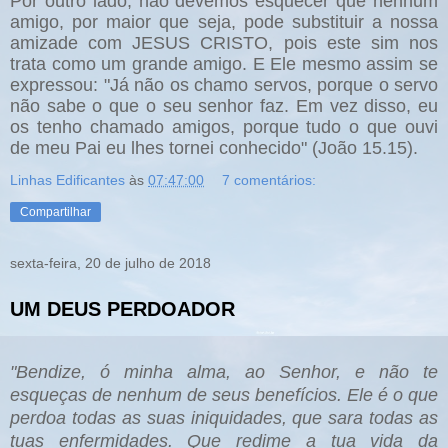
Por outro lado, não devemos esquecer que nenhum
amigo, por maior que seja, pode substituir a nossa
amizade com JESUS CRISTO, pois este sim nos
trata como um grande amigo. E Ele mesmo assim se
expressou: "Já não os chamo servos, porque o servo
não sabe o que o seu senhor faz. Em vez disso, eu
os tenho chamado amigos, porque tudo o que ouvi
de meu Pai eu lhes tornei conhecido" (João 15.15).
Linhas Edificantes
às
07:47:00
7 comentários:
Compartilhar
sexta-feira, 20 de julho de 2018
UM DEUS PERDOADOR
"Bendize, ó minha alma, ao Senhor, e não te
esqueças de nenhum de seus benefícios. Ele é o que
perdoa todas as suas iniquidades, que sara todas as
tuas enfermidades. Que redime a tua vida da