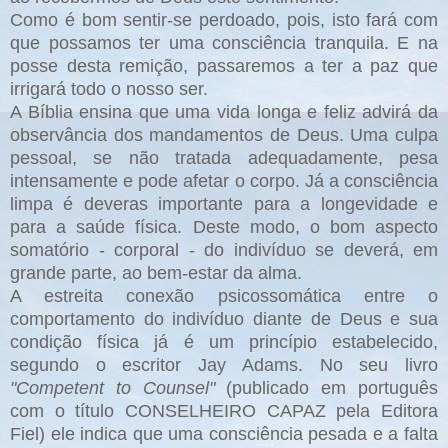
Como é bom sentir-se perdoado, pois, isto fará com
que possamos ter uma consciência tranquila. E na
posse desta remição, passaremos a ter a paz que
irrigará todo o nosso ser.
A Bíblia ensina que uma vida longa e feliz advirá da
observância dos mandamentos de Deus. Uma culpa
pessoal, se não tratada adequadamente, pesa
intensamente e pode afetar o corpo. Já a consciência
limpa é deveras importante para a longevidade e
para a saúde física. Deste modo, o bom aspecto
somatório - corporal - do indivíduo se deverá, em
grande parte, ao bem-estar da alma.
A estreita conexão psicossomática entre o
comportamento do indivíduo diante de Deus e sua
condição física já é um princípio estabelecido,
segundo o escritor Jay Adams. No seu livro
"Competent to Counsel"
(publicado em português
com o título CONSELHEIRO CAPAZ pela Editora
Fiel) ele indica que uma consciência pesada e a falta