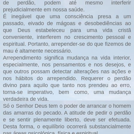
de perdão, podem até mesmo interferir
prejudicialmente em nossa saúde.
É inegável que uma consciência presa a um
passado, eivado de mágoas e desobediências ao
que Deus estabeleceu para uma vida cristã
conveniente, interferem no crescimento pessoal e
espiritual. Portanto, arrepender-se do que fizemos de
mau é altamente necessário.
Arrependimento significa mudança na vida interior,
especialmente, nos pensamentos e nos desejos, e
que outros possam detectar alterações nas ações e
nos hábitos do arrependido. Requerer o perdão
divino para aquilo que tanto nos prendeu ao erro,
torna-se imperativo, bem como, uma mudança
verdadeira de vida.
Só o Senhor Deus tem o poder de arrancar o homem
das amarras do pecado. A atitude de pedir o perdão
e se sentir plenamente liberto, deve ser efetuada.
Desta forma, o equilíbrio ocorrerá substancialmente
nas áreas psicológica, física e espiritual.