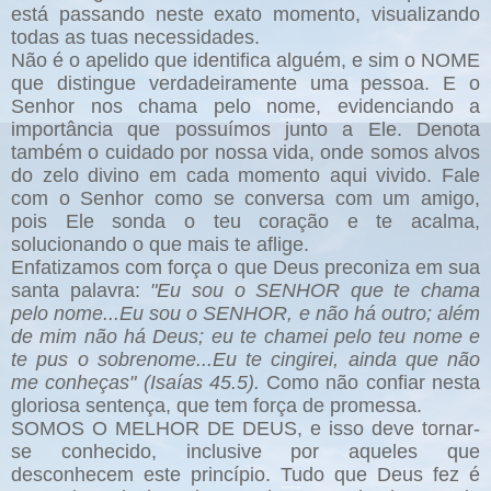
está passando neste exato momento, visualizando
todas as tuas necessidades.
Não é o apelido que identifica alguém, e sim o NOME
que distingue verdadeiramente uma pessoa. E o
Senhor nos chama pelo nome, evidenciando a
importância que possuímos junto a Ele. Denota
também o cuidado por nossa vida, onde somos alvos
do zelo divino em cada momento aqui vivido. Fale
com o Senhor como se conversa com um amigo,
pois Ele sonda o teu coração e te acalma,
solucionando o que mais te aflige.
Enfatizamos com força o que Deus preconiza em sua
santa palavra:
"Eu sou o SENHOR que te chama
pelo nome...Eu sou o SENHOR, e não há outro; além
de mim não há Deus; eu te chamei pelo teu nome e
te pus o sobrenome...Eu te cingirei, ainda que não
me conheças" (Isaías 45.5).
Como não confiar nesta
gloriosa sentença, que tem força de promessa.
SOMOS O MELHOR DE DEUS, e isso deve tornar-
se conhecido, inclusive por aqueles que
desconhecem este princípio. Tudo que Deus fez é