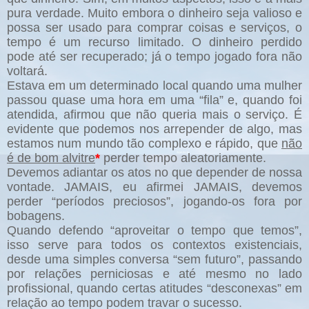
pura verdade. Muito embora o dinheiro seja valioso e
possa ser usado para comprar coisas e serviços, o
tempo é um recurso limitado. O dinheiro perdido
pode até ser recuperado; já o tempo jogado fora não
voltará.
Estava em um determinado local quando uma mulher
passou quase uma hora em uma
“fila” e, quando foi
atendida, afirmou que não queria mais o serviço. É
evidente que podemos nos arrepender de algo, mas
estamos num mundo tão complexo e rápido, que
não
é de bom alvitre
*
perder tempo aleatoriamente.
Devemos adiantar os atos no que depender de nossa
vontade. JAMAIS, eu afirmei JAMAIS, devemos
perder “períodos preciosos”, jogando-os fora por
bobagens.
Quando defendo “aproveitar o tempo que temos”,
isso serve para todos os contextos existenciais,
desde uma simples conversa “sem futuro”, passando
por relações perniciosas e até mesmo no lado
profissional, quando certas atitudes “desconexas” em
relação ao tempo podem travar o sucesso.