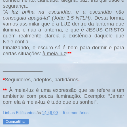
conhecimento, claridade, alegria, paz, tranquilidade e
segurança.
"
A luz brilha na escuridão, e a escuridão não
conseguiu apagá-la" (João 1:5 NTLH).
Desta forma,
vamos assimilar que é a LUZ dentro da lanterna que
ilumina, e não a lanterna, e que é JESUS CRISTO
quem realmente clareia a existência daquele que
Nele confia.
Finalizando, o
escuro só é bom para dormir e para
certas situações:
à meia-luz
!
**
______________
*
Seguidores, adeptos, partidários
.
*
*
À meia-luz é uma expressão que se refere a um
ambiente com pouca iluminação. Exemplo: "Jantar
com ela à meia-luz é tudo que eu sonhei".
Linhas Edificantes
às
14:48:00
5 comentários:
Compartilhar