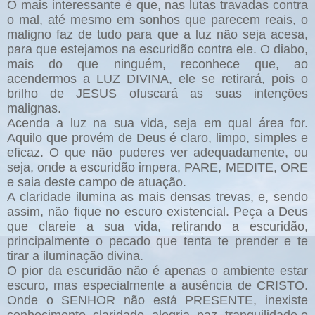
O mais interessante é que, nas lutas travadas contra
o mal, até mesmo em sonhos que parecem reais, o
maligno faz de tudo para que a luz não seja acesa,
para que estejamos na escuridão contra ele. O diabo,
mais do que ninguém, reconhece que, ao
acendermos a LUZ DIVINA, ele se retirará, pois o
brilho de JESUS ofuscará as suas intenções
malignas.
Acenda a luz na sua vida, seja em qual área for.
Aquilo que provém de Deus é claro, limpo, simples e
eficaz. O que não puderes ver adequadamente, ou
seja, onde a escuridão impera, PARE, MEDITE, ORE
e saia deste campo de atuação.
A claridade ilumina as mais densas trevas, e, sendo
assim, não fique no escuro existencial. Peça a Deus
que clareie a sua vida, retirando a escuridão,
principalmente o pecado que tenta te prender e te
tirar a iluminação divina.
O pior da escuridão não é apenas o ambiente estar
escuro, mas especialmente a ausência de CRISTO.
Onde o SENHOR não está PRESENTE, inexiste