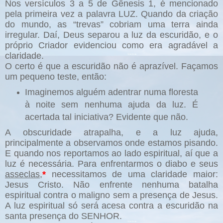
Nos versículos 3 a 5 de Gênesis 1, é mencionado
pela primeira vez a palavra LUZ. Quando da criação
do mundo, as “trevas” cobriam uma terra ainda
irregular. Daí, Deus separou a luz da escuridão, e o
próprio Criador evidenciou como era agradável a
claridade.
O certo é que a escuridão não é aprazível. Façamos
um pequeno teste, então:
Imaginemos alguém adentrar numa floresta
à noite sem nenhuma ajuda da luz. É
acertada tal iniciativa? Evidente que não.
A obscuridade atrapalha, e a luz ajuda,
principalmente a observamos onde estamos pisando.
E quando nos reportamos ao lado espiritual, aí que a
luz é necessária. Para enfrentarmos o diabo e seus
asseclas,
*
necessitamos de uma claridade maior:
Jesus Cristo. Não enfrente nenhuma batalha
espiritual contra o maligno sem a presença de Jesus.
A luz espiritual só será acesa contra a escuridão na
santa presença do SENHOR.