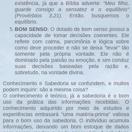
existência, já que a Bíblia adverte:
"Meu filho,
guarde consigo a sensatez e o equilíbrio"
(Provérbios 3.21)
. Então, busquemos o
equilíbrio.
BOM SENSO
: O dotado de bom senso possui a
capacidade de tomar decisões coerentes. Ele
reflete com calma, parcimônia e lógica sobre
como deve proceder e não se deixa "levar" tão
somente pela própria vontade. Ele não é
dominado pela paixão ou emoção, e sim conduz
suas decisões baseadas pela razão e,
sobretudo, na vontade divina.
Conhecimento e Sabedoria se confundem, e muitos
podem inquirir: são a mesma coisa?
O conhecimento é teórico, já a sabedoria é o bom
uso da prática das informações recebidas. O
conhecimento adquirido por meio de estudos e
experiências embasará "uma matéria-prima" valiosa
para o bom uso da sabedoria. O indivíduo acumula
informações, deixando um bom estoque de dados