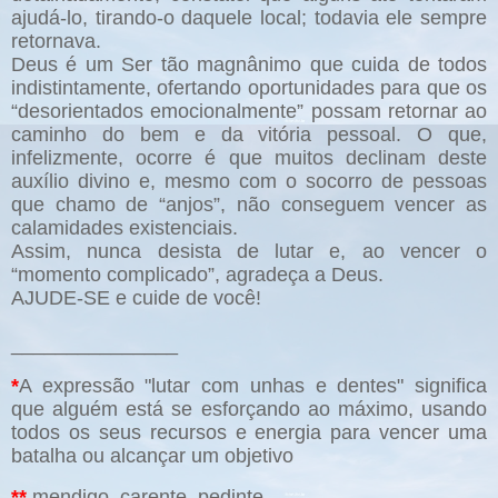
ajudá-lo, tirando-o daquele local; todavia ele sempre
retornava.
Deus é um Ser tão magnânimo que cuida de todos
indistintamente, ofertando oportunidades para que os
“desorientados emocionalmente” possam retornar ao
caminho do bem e da vitória pessoal. O que,
infelizmente, ocorre é que muitos declinam deste
auxílio divino e, mesmo com o socorro de pessoas
que chamo de “anjos”, não conseguem vencer as
calamidades existenciais.
Assim, nunca desista de lutar e, ao vencer o
“momento complicado”, agradeça a Deus.
AJUDE-SE e cuide de você!
_______________
*
A expressão "lutar com unhas e dentes" significa
que alguém está se esforçando ao máximo, usando
todos os seus recursos e energia para vencer uma
batalha ou alcançar um objetivo
**
mendigo, carente, pedinte.