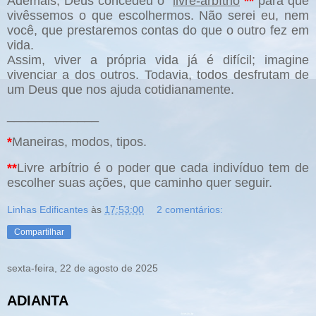
Ademais, Deus concedeu o “
livre-arbítrio
”
**
para que
vivêssemos o que escolhermos. Não serei eu, nem
você, que prestaremos contas do que o outro fez em
vida.
Assim, viver a própria vida já é difícil; imagine
vivenciar a dos outros. Todavia, todos desfrutam de
um Deus que nos ajuda cotidianamente.
_____________
*
Maneiras, modos, tipos.
**
Livre arbítrio é o poder que cada indivíduo tem de
escolher
suas ações, que caminho quer seguir.
Linhas Edificantes
às
17:53:00
2 comentários:
Compartilhar
sexta-feira, 22 de agosto de 2025
ADIANTA