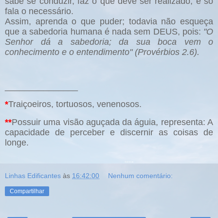
sabe se conduzir, faz o que deve ser realizado, e só
fala o necessário.
Assim, aprenda o que puder; todavia não esqueça
que a sabedoria humana é nada sem DEUS, pois:
"O
Senhor dá a sabedoria; da sua boca vem o
conhecimento e o entendimento" (Provérbios 2.6).
_______________
*
Traiçoeiros, tortuosos, venenosos.
**
Possuir uma visão aguçada da águia, representa: A
capacidade de perceber e discernir as coisas de
longe.
Linhas Edificantes
às
16:42:00
Nenhum comentário:
Compartilhar