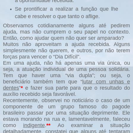
a oportunidade recebida.
Se prontificar a realizar a função que lhe
cabe e resolver o que tanto o aflige.
Observamos cotidianamente alguns até pedirem
ajuda, mas não cumprem o seu papel no contexto.
Então, como ajudar quem não quer ser amparado?
Muitos não aproveitam a ajuda recebida. Alguns
simplesmente não querem, e outros, por não terem
forças para vencer o “Dia Difícil”.
Em uma ajuda, não há apenas uma via única, ou
seja, a atuação individual de uma pessoa solidária.
Tem que haver uma “via dupla”; ou seja, o
beneficiário também tem que “
lutar com unhas e
dentes
”
*
e fazer sua parte para que o resultado do
auxílio recebido seja favorável.
Recentemente, observei no noticiário o caso de um
componente de um grupo famoso do pagode
brasileiro passar por uma situação deprimente. Ele
estava morando na rua e, lamentavelmente, faleceu
como
indigente
.
**
Ao examinar a situação
detalhadamente, constatei que alguns até tentaram