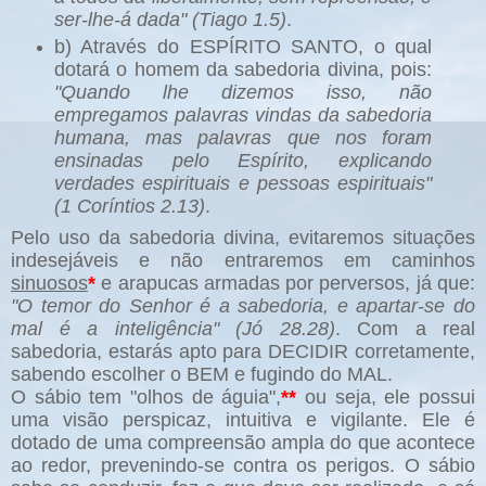
ser-lhe-á dada" (Tiago 1.5)
.
b) Através do ESPÍRITO SANTO, o qual
dotará o homem da sabedoria divina, pois:
"Quando lhe dizemos isso, não
empregamos palavras vindas da sabedoria
humana, mas palavras que nos foram
ensinadas pelo Espírito, explicando
verdades espirituais e pessoas espirituais"
(1 Coríntios 2.13)
.
Pelo uso da sabedoria divina, evitaremos situações
indesejáveis e não entraremos em caminhos
sinuosos
*
e arapucas armadas por perversos, já que:
"O temor do Senhor é a sabedoria, e apartar-se do
mal é a inteligência" (Jó 28.28)
. Com a real
sabedoria, estarás apto para DECIDIR corretamente,
sabendo escolher o BEM e fugindo do MAL.
O sábio tem "olhos de águia",
**
ou seja, ele possui
uma visão perspicaz, intuitiva e vigilante. Ele é
dotado de uma compreensão ampla do que acontece
ao redor, prevenindo-se contra os perigos. O sábio