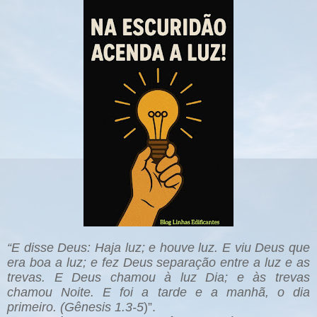
“E disse Deus: Haja luz; e houve luz. E viu Deus que
era boa a luz; e fez Deus separação entre a luz e as
trevas. E Deus chamou à luz Dia; e às trevas
chamou Noite. E foi a tarde e a manhã, o dia
primeiro. (Gênesis 1.3-5
)”.