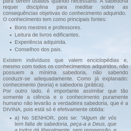
para serem usados quando necessário. A sabedoria
requer disciplina para meditar sobre as
consequências objetivas do conhecimento adquirido.
O conhecimento tem como principais fontes:
Bons mestres e professores.
Leitura de livros edificantes.
Experiência adquirida.
Conselhos dos pais.
Existem indivíduos que valem enciclopédias e,
mesmo com todos os conhecimentos adquiridos, não
possuem a mínima sabedoria, não sabendo
conduzir-se adequadamente. Como já explanado:
conhecimento (teoria) e sabedoria (prática).
Por outro lado, é importante assimilar que tão
somente a ciência e o conhecimento puramente
humano não levarão a verdadeira sabedoria, que é a
DIVINA, pois está só é efetivamente obtida:
a) No SENHOR, pois se:
"Algum de vós
tem falta de sabedoria, peça-a a Deus, que
a todos dá liberalmente, sem repreensão, e