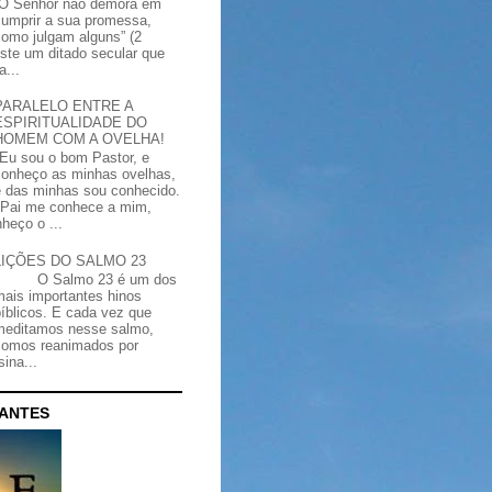
“O Senhor não demora em
cumprir a sua promessa,
como julgam alguns” (2
iste um ditado secular que
a...
PARALELO ENTRE A
ESPIRITUALIDADE DO
HOMEM COM A OVELHA!
"Eu sou o bom Pastor, e
conheço as minhas ovelhas,
e das minhas sou conhecido.
Pai me conhece a mim,
heço o ...
LIÇÕES DO SALMO 23
O Salmo 23 é um dos
mais importantes hinos
bíblicos. E cada vez que
meditamos nesse salmo,
somos reanimados por
ina...
CANTES