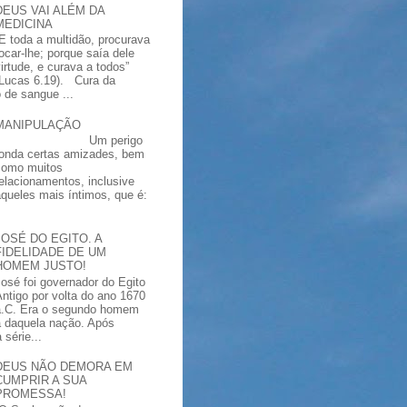
DEUS VAI ALÉM DA
MEDICINA
“E toda a multidão, procurava
tocar-lhe; porque saía dele
virtude, e curava a todos”
(Lucas 6.19). Cura da
 de sangue ...
MANIPULAÇÃO
Um perigo
ronda certas amizades, bem
como muitos
relacionamentos, inclusive
aqueles mais íntimos, que é:
JOSÉ DO EGITO. A
FIDELIDADE DE UM
HOMEM JUSTO!
José foi governador do Egito
Antigo por volta do ano 1670
a.C. Era o segundo homem
a daquela nação. Após
série...
DEUS NÃO DEMORA EM
CUMPRIR A SUA
PROMESSA!