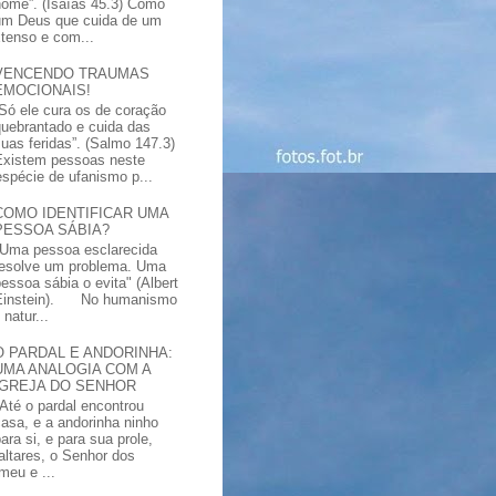
nome”. (Isaías 45.3) Como
um Deus que cuida de um
xtenso e com...
VENCENDO TRAUMAS
EMOCIONAIS!
“Só ele cura os de coração
quebrantado e cuida das
suas feridas”. (Salmo 147.3)
Existem pessoas neste
spécie de ufanismo p...
COMO IDENTIFICAR UMA
PESSOA SÁBIA?
"Uma pessoa esclarecida
resolve um problema. Uma
pessoa sábia o evita" (Albert
Einstein). No humanismo
natur...
O PARDAL E ANDORINHA:
UMA ANALOGIA COM A
IGREJA DO SENHOR
"Até o pardal encontrou
casa, e a andorinha ninho
ara si, e para sua prole,
altares, o Senhor dos
meu e ...