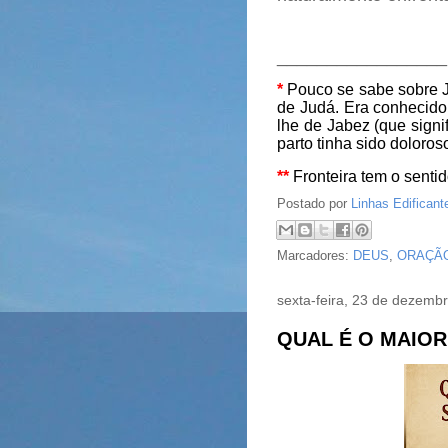
________________
*
Pouco se sabe sobre 
de Judá. Era conhecido
lhe de Jabez (que signif
parto tinha sido doloros
**
Fronteira tem o sentido
Postado por
Linhas Edificant
Marcadores:
DEUS
,
ORAÇÃ
sexta-feira, 23 de dezemb
QUAL É O MAIOR