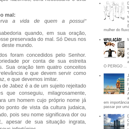
do mal:
serva a vida de quem a possui"
mulher do fluxo
sabedoria quando, em sua oração,
osse preservada do mal. Só Deus nos
s deste mundo.
dos foram concedidos pelo Senhor.
oriedade por conta de sua estreita
O PERIGO ...
 Sua oração tem quatro conceitos
 relevância e que devem servir como
az, e que devemos imitar.
a de Jabez é a de um sujeito rejeitado
s que conseguiu, milagrosamente,
para um homem cujo próprio nome já
em importânci
passar por uma 
o ponto de vista da cultura judaica,
do, pois seu nome significava dor ou
, apesar de sua situação ingrata,