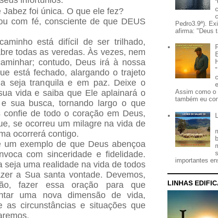
eus infortúnios.
e Jabez foi única. O que ele fez?
rou com fé, consciente de que DEUS
Pedro3.9ª). Ex
afirma: "Deus t
minho está difícil de ser trilhado,
bre todas as veredas. Às vezes, nem
aminhar; contudo, Deus irá à nossa
que está fechado, alargando o trajeto
ia seja tranquila e em paz. Deixe o
a vida e saiba que Ele aplainará o
Assim como o 
também eu con
 e sua busca, tornando largo o que
s confie de todo o coração em Deus,
ue, se ocorreu um milagre na vida de
a ocorrerá contigo.
é um exemplo de que Deus abençoa
nvoca com sinceridade e fidelidade.
importantes ens
a seja uma realidade na vida de todos
azer a Sua santa vontade. Devemos,
LINHAS EDIFI
ão, fazer essa oração para que
ntar uma nova dimensão de vida,
e as circunstâncias e situações que
taremos.