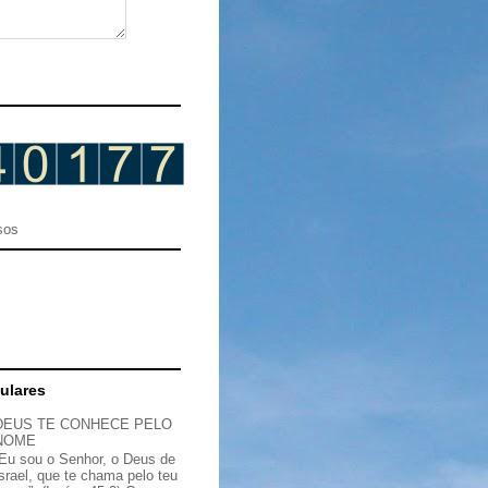
sos
ulares
DEUS TE CONHECE PELO
NOME
“Eu sou o Senhor, o Deus de
Israel, que te chama pelo teu