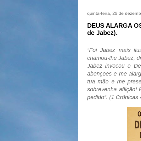
quinta-feira, 29 de dezem
DEUS ALARGA OS
de Jabez).
“Foi Jabez mais il
chamou-lhe Jabez, di
Jabez invocou o De
abençoes e me alargu
tua mão e me pres
sobrevenha aflição! 
pedido”. (1 Crônicas 