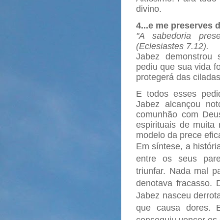
divino.
4...e me preserves 
"A sabedoria pre
(Eclesiastes 7.12).
Jabez demonstrou 
pediu que sua vida f
protegerá das cilada
E todos esses pedi
Jabez alcançou not
comunhão com Deus.
espirituais de muita
modelo da prece efic
Em síntese, a históri
entre os seus pare
triunfar. Nada mal 
denotava fracasso. D
Jabez nasceu derrota
que causa dores. E