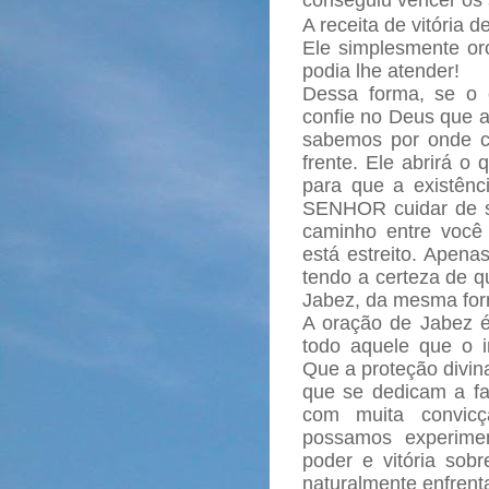
conseguiu vencer os s
A receita de vitória d
Ele simplesmente o
podia lhe atender!
Dessa forma, se o ca
confie no Deus que a
sabemos por onde c
frente. Ele abrirá o 
para que a existênc
SENHOR cuidar de su
caminho entre você
está estreito. Apena
tendo a certeza de q
Jabez, da mesma form
A oração de Jabez 
todo aquele que o i
Que a proteção divin
que se dedicam a f
com muita convicç
possamos experime
poder e vitória sobr
naturalmente enfren