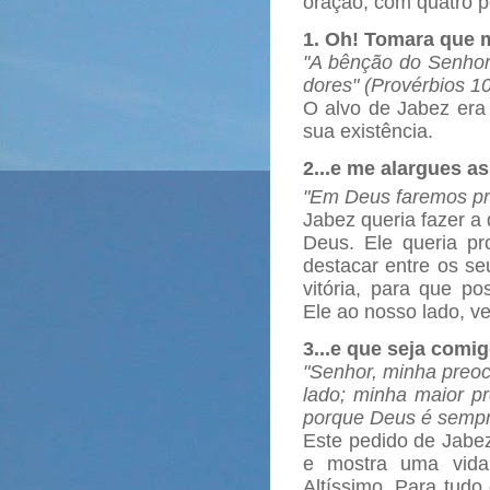
oração, com quatro p
1. Oh! Tomara que 
"A bênção do Senhor 
dores" (Provérbios 10
O alvo de Jabez era
sua existência.
2.
..e me alargues as
"Em Deus faremos pr
Jabez queria fazer a 
Deus. Ele queria pr
destacar entre os s
vitória, para que p
Ele ao nosso lado, v
3...e que seja comi
"Senhor, minha preo
lado; minha maior p
porque Deus é sempre
Este pedido de Jabez
e mostra uma vida 
Altíssimo. Para tudo