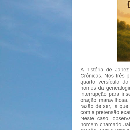
A história de Jabez 
Crônicas. Nos três pr
quarto versículo do
nomes da genealogia 
interrupção para in
oração maravilhosa
razão de ser, já qu
com a pretensão exat
Neste caso, obser
homem chamado Ja