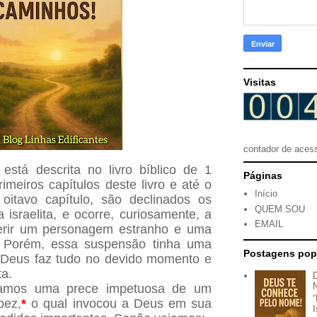
Visitas
contador de aces
está descrita no livro bíblico de 1
Páginas
imeiros capítulos deste livro e até o
Início
 oitavo capítulo, são declinados os
QUEM SOU
israelita, e ocorre, curiosamente, a
EMAIL
serir um personagem estranho e uma
. Porém, essa suspensão tinha uma
Postagens pop
e Deus faz tudo no devido momento e
a.
vamos uma prece impetuosa de um
bez,
*
o qual invocou a Deus em sua