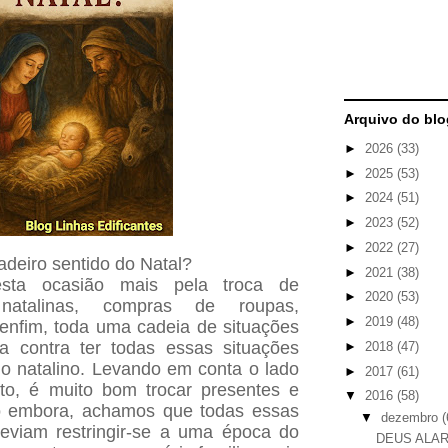
Arquivo do blo
►
2026
(33)
►
2025
(53)
►
2024
(51)
►
2023
(52)
►
2022
(27)
deiro sentido do Natal?
►
2021
(38)
sta ocasião mais pela troca de
►
2020
(53)
 natalinas, compras de roupas,
►
2019
(48)
 enfim, toda uma cadeia de situações
a contra ter todas essas situações
►
2018
(47)
o natalino. Levando em conta o lado
►
2017
(61)
to, é muito bom trocar presentes e
▼
2016
(58)
to embora, achamos que todas essas
▼
dezembro
(
deviam restringir-se a uma época do
DEUS ALA