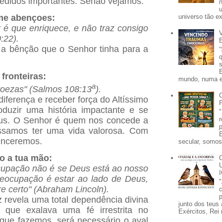
edidos importantes. Senão vejamos:
me abençoes:
universo tão e
é que enriquece, e não traz consigo
:22).
 a bênção que o Senhor tinha para a
 fronteiras:
mundo, numa e
a
oezas" (Salmos 108:13
).
diferença e receber força do Altíssimo
oduzir uma história impactante e se
eus. O Senhor é quem nos concede a
ossamos ter uma vida valorosa. Com
enceremos.
secular, somos 
go a tua mão:
cupação não é se Deus está ao nosso
reocupação é estar ao lado de Deus,
 certo" (Abraham Lincoln).
p
 revela uma total dependência divina
junto dos teus 
que exalava uma fé irrestrita no
Exércitos, Rei 
 que fazemos, será necessário o aval