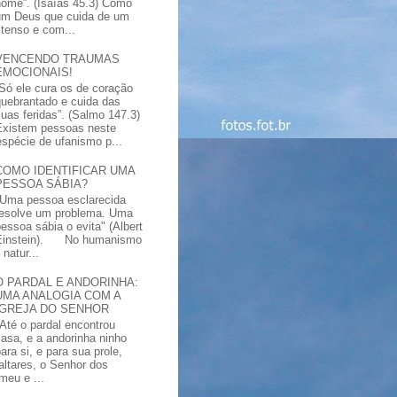
nome”. (Isaías 45.3) Como
um Deus que cuida de um
xtenso e com...
VENCENDO TRAUMAS
EMOCIONAIS!
“Só ele cura os de coração
quebrantado e cuida das
suas feridas”. (Salmo 147.3)
Existem pessoas neste
spécie de ufanismo p...
COMO IDENTIFICAR UMA
PESSOA SÁBIA?
"Uma pessoa esclarecida
resolve um problema. Uma
pessoa sábia o evita" (Albert
Einstein). No humanismo
natur...
O PARDAL E ANDORINHA:
UMA ANALOGIA COM A
IGREJA DO SENHOR
"Até o pardal encontrou
casa, e a andorinha ninho
ara si, e para sua prole,
altares, o Senhor dos
meu e ...