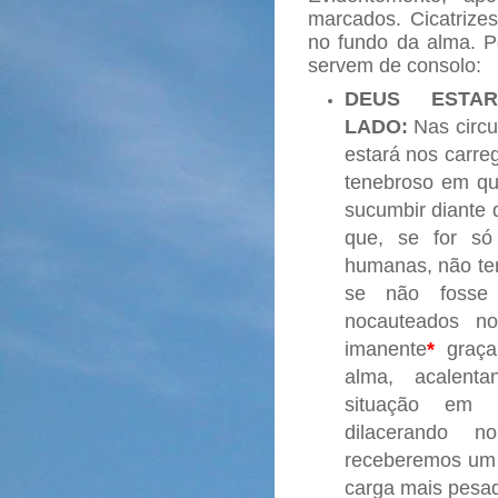
marcados. Cicatrize
no fundo da alma. P
servem de consolo:
DEUS ESTA
LADO:
Nas circu
estará nos carr
tenebroso em qu
sucumbir diante 
que, se for só
humanas, não ter
se não fosse 
nocauteados no
imanente
*
graça 
alma, acalent
situação em q
dilacerando no
receberemos um l
carga mais pesad