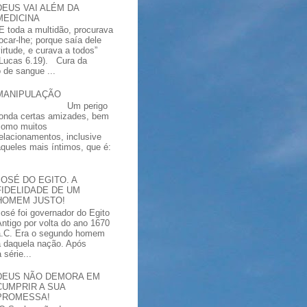
DEUS VAI ALÉM DA
MEDICINA
“E toda a multidão, procurava
tocar-lhe; porque saía dele
virtude, e curava a todos”
(Lucas 6.19). Cura da
 de sangue ...
MANIPULAÇÃO
Um perigo
ronda certas amizades, bem
como muitos
relacionamentos, inclusive
aqueles mais íntimos, que é:
JOSÉ DO EGITO. A
FIDELIDADE DE UM
HOMEM JUSTO!
José foi governador do Egito
Antigo por volta do ano 1670
a.C. Era o segundo homem
a daquela nação. Após
série...
DEUS NÃO DEMORA EM
CUMPRIR A SUA
PROMESSA!