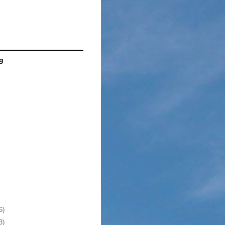
g
6)
3)