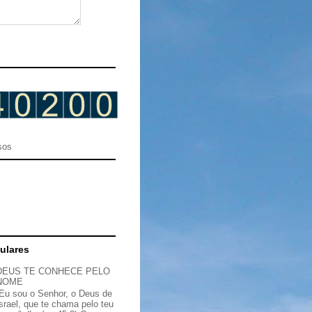
sos
ulares
DEUS TE CONHECE PELO
NOME
“Eu sou o Senhor, o Deus de
Israel, que te chama pelo teu