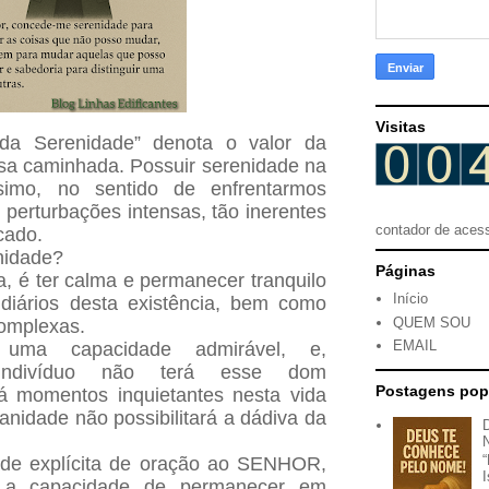
Visitas
da Serenidade” denota o valor da
sa caminhada. Possuir serenidade na
simo, no sentido de enfrentarmos
perturbações intensas, tão inerentes
contador de aces
cado.
nidade?
Páginas
 é ter calma e permanecer tranquilo
Início
 diários desta existência, bem como
QUEM SOU
complexas.
EMAIL
uma capacidade admirável, e,
 indivíduo não terá esse dom
Postagens pop
á momentos inquietantes nesta vida
idade não possibilitará a dádiva da
ade explícita de oração ao SENHOR,
 a capacidade de permanecer em