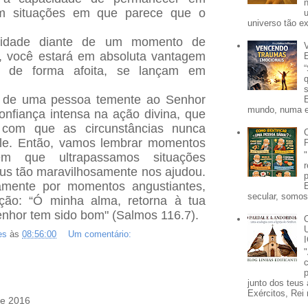
m situações em que parece que o
universo tão e
nidade diante de um momento de
, você estará em absoluta vantagem
, de forma afoita, se lançam em
 de uma pessoa temente ao Senhor
mundo, numa e
nfiança intensa na ação divina, que
 com que as circunstâncias nunca
ole. Então, vamos lembrar momentos
 que ultrapassamos situações
eus tão maravilhosamente nos ajudou.
mente por momentos angustiantes,
secular, somos 
ação: “Ó minha alma, retorna à tua
enhor tem sido bom" (Salmos 116.7).
es
às
08:56:00
Um comentário:
p
junto dos teus 
Exércitos, Rei 
de 2016