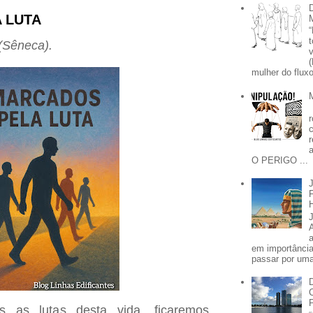
 LUTA
" (Sêneca).
mulher do fluxo
O PERIGO ...
em importânci
passar por uma 
s as lutas desta vida, ficaremos