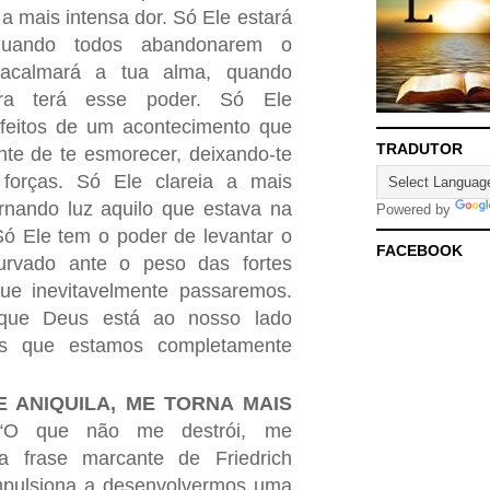
a mais intensa dor. Só Ele estará
quando todos abandonarem o
acalmará a tua alma, quando
ra terá esse poder. Só Ele
efeitos de um acontecimento que
TRADUTOR
nte de te esmorecer, deixando-te
forças. Só Ele clareia a mais
ornando luz aquilo que estava na
Powered by
 Só Ele tem o poder de levantar o
FACEBOOK
urvado ante o peso das fortes
que inevitavelmente passaremos.
que Deus está ao nosso lado
s que estamos completamente
 ANIQUILA, ME TORNA MAIS
“O que não me destrói, me
a frase marcante de Friedrich
mpulsiona a desenvolvermos uma