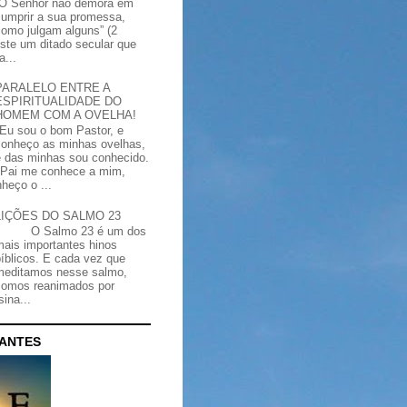
“O Senhor não demora em
cumprir a sua promessa,
como julgam alguns” (2
iste um ditado secular que
a...
PARALELO ENTRE A
ESPIRITUALIDADE DO
HOMEM COM A OVELHA!
"Eu sou o bom Pastor, e
conheço as minhas ovelhas,
e das minhas sou conhecido.
Pai me conhece a mim,
heço o ...
LIÇÕES DO SALMO 23
O Salmo 23 é um dos
mais importantes hinos
bíblicos. E cada vez que
meditamos nesse salmo,
somos reanimados por
ina...
CANTES