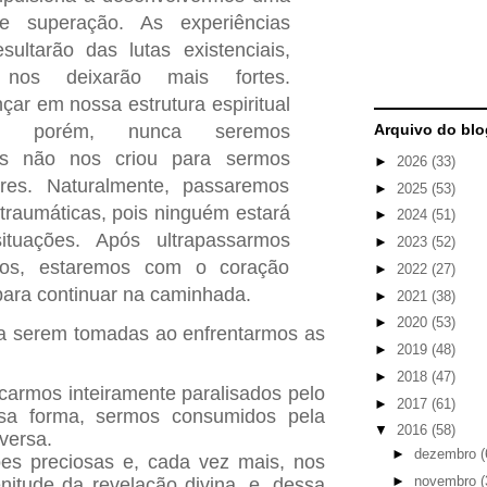
de superação. As experiências
ultarão das lutas existenciais,
 nos deixarão mais fortes.
ar em nossa estrutura espiritual
l; porém, nunca seremos
Arquivo do blo
s não nos criou para sermos
►
2026
(33)
res. Naturalmente, passaremos
►
2025
(53)
 traumáticas, pois ninguém estará
►
2024
(51)
ituações. Após ultrapassarmos
►
2023
(52)
ivos, estaremos com o coração
►
2022
(27)
 para continuar na caminhada.
►
2021
(38)
►
2020
(53)
a serem tomadas ao enfrentarmos as
►
2019
(48)
►
2018
(47)
icarmos inteiramente paralisados pelo
►
2017
(61)
sa forma, sermos consumidos pela
▼
2016
(58)
versa.
►
dezembro
(
ões preciosas e, cada vez mais, nos
►
novembro
(
nitude da revelação divina, e, dessa