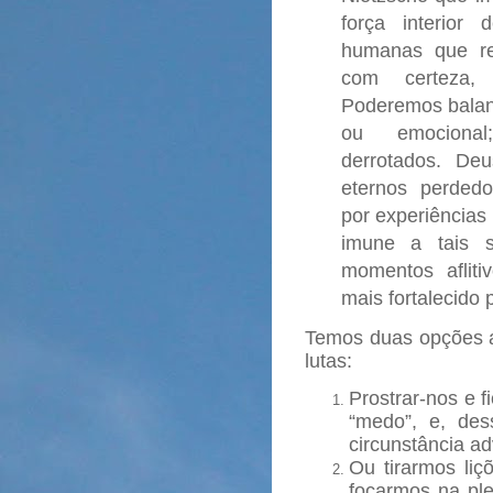
força interior 
humanas que res
com certeza,
Poderemos balanç
ou emociona
derrotados.
Deu
eternos perdedo
por experiências
imune a tais s
momentos aflit
mais fortalecido
Temos duas opções 
lutas:
Prostrar-nos e f
“medo”, e, des
circunstância ad
Ou tirarmos liç
focarmos na ple