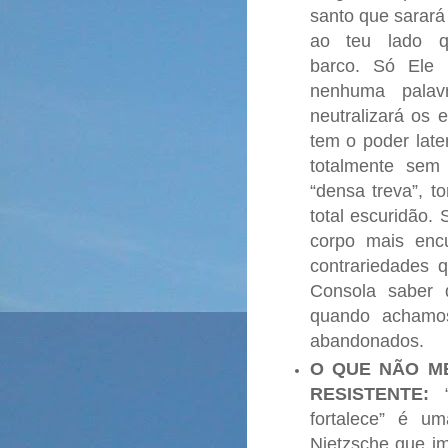
santo que sarará 
ao teu lado 
barco.
Só Ele 
nenhuma palav
neutralizará os 
tem o poder late
totalmente sem 
“densa treva”, t
total escuridão.
corpo mais enc
contrariedades 
Consola saber 
quando achamo
abandonados.
O QUE NÃO ME
RESISTENTE:
fortalece” é um
Nietzsche que i