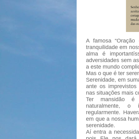
A famosa “Oração 
tranquilidade em nos
alma é importantís
adversidades sem as 
a este mundo compli
Mas o que é ter sere
Serenidade, em suma,
ante os imprevistos
nas situações mais 
Ter mansidão é 
naturalmente, o
regularmente. Haver
em que a nossa human
serenidade.
Aí entra a necessid
pois Ele nos dará