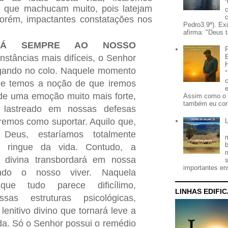
s que machucam muito, pois latejam
orém, impactantes constatações nos
Pedro3.9ª). Ex
afirma: "Deus t
RÁ SEMPRE AO NOSSO
nstâncias mais difíceis, o Senhor
egando no colo. Naquele momento
e temos a noção de que iremos
de uma emoção muito mais forte,
Assim como o 
também eu con
 lastreado em nossas defesas
emos como suportar. Aquilo que,
Deus, estaríamos totalmente
 ringue da vida. Contudo, a
divina transbordará em nossa
importantes ens
ando o nosso viver. Naquela
ue tudo parece dificílimo,
LINHAS EDIFI
ssas estruturas psicológicas,
enitivo divino que tornará leve a
a. Só o Senhor possui o remédio