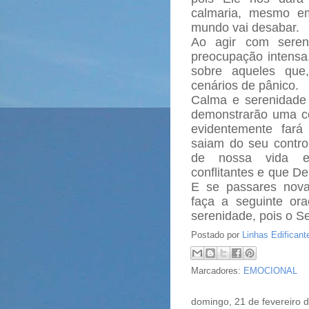
calmaria, mesmo e
mundo vai desabar.
Ao agir com sere
preocupação intensa
sobre aqueles que
cenários de pânico.
Calma e serenidade
demonstrarão uma co
evidentemente fará
saiam do seu contr
de nossa vida em
conflitantes e que D
E se passares nova
faça a seguinte or
serenidade, pois o S
Postado por
Linhas Edificant
Marcadores:
EMOCIONAL
domingo, 21 de fevereiro 