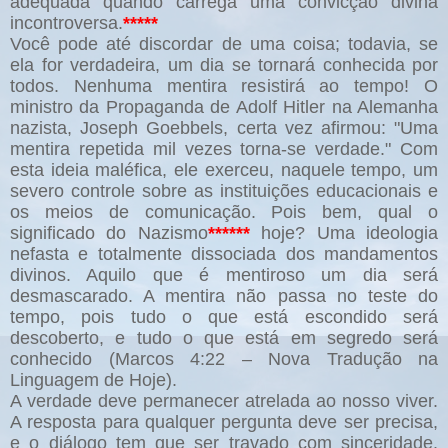
adequada quando carrega uma convicção divina
incontroversa.
*****
Você pode até discordar de uma coisa; todavia, se
ela for verdadeira, um dia se tornará conhecida por
todos. Nenhuma mentira resistirá ao tempo! O
ministro da Propaganda de Adolf Hitler na Alemanha
nazista, Joseph Goebbels, certa vez afirmou: "Uma
mentira repetida mil vezes torna-se verdade." Com
esta ideia maléfica, ele exerceu, naquele tempo, um
severo controle sobre as instituições educacionais e
os meios de comunicação. Pois bem, qual o
significado do Nazismo
******
hoje? Uma ideologia
nefasta e totalmente dissociada dos mandamentos
divinos. Aquilo que é mentiroso um dia será
desmascarado. A mentira não passa no teste do
tempo, pois tudo o que está escondido será
descoberto, e tudo o que está em segredo será
conhecido (Marcos 4:22 – Nova Tradução na
Linguagem de Hoje).
A verdade deve permanecer atrelada ao nosso viver.
A resposta para qualquer pergunta deve ser precisa,
e o diálogo tem que ser travado com sinceridade.