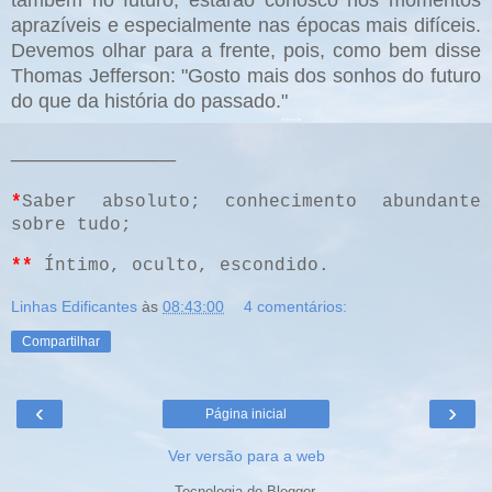
também no futuro, estarão conosco nos momentos
aprazíveis e especialmente nas épocas mais difíceis.
Devemos olhar para a frente, pois, como bem disse
Thomas Jefferson: "Gosto mais dos sonhos do futuro
do que da história do passado."
_______________
*
Saber absoluto; conhecimento abundante
sobre tudo;
**
Íntimo, oculto, escondido.
Linhas Edificantes
às
08:43:00
4 comentários:
Compartilhar
‹
›
Página inicial
Ver versão para a web
Tecnologia do
Blogger
.