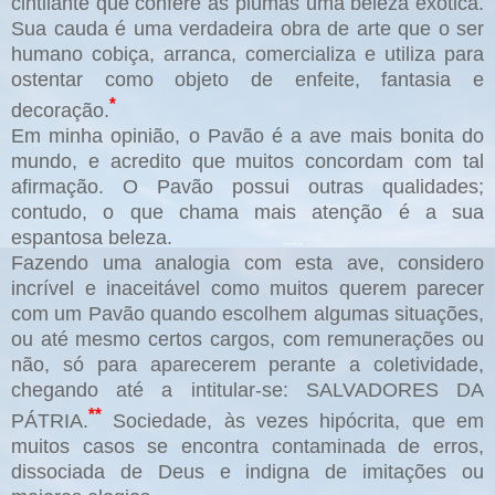
cintilante que confere às plumas uma beleza exótica.
Sua cauda é uma verdadeira obra de arte que o ser
humano cobiça, arranca, comercializa e utiliza para
ostentar como objeto de enfeite, fantasia e
*
decoração.
Em minha opinião, o Pavão é a ave mais bonita do
mundo, e acredito que muitos concordam com tal
afirmação. O Pavão possui outras qualidades;
contudo, o que chama mais atenção é a sua
espantosa beleza.
Fazendo uma analogia com esta ave, considero
incrível e inaceitável como muitos querem parecer
com um Pavão quando escolhem algumas situações,
ou até mesmo certos cargos, com remunerações ou
não, só para aparecerem perante a coletividade,
chegando até a intitular-se: SALVADORES DA
**
PÁTRIA.
Sociedade, às vezes hipócrita, que em
muitos casos se encontra contaminada de erros,
dissociada de Deus e indigna de imitações ou