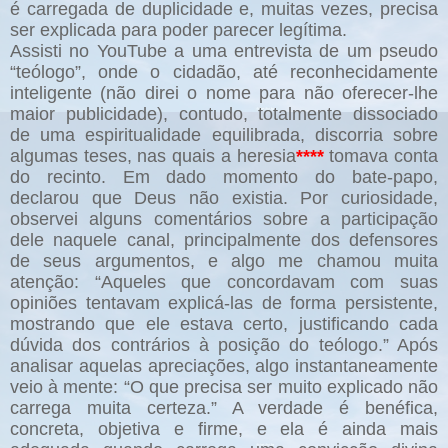
é carregada de duplicidade e, muitas vezes, precisa
ser explicada para poder parecer legítima.
Assisti no YouTube a uma entrevista de um pseudo
“teólogo”, onde o cidadão, até reconhecidamente
inteligente (não direi o nome para não oferecer-lhe
maior publicidade), contudo, totalmente dissociado
de uma espiritualidade equilibrada, discorria sobre
algumas teses, nas quais a heresia
****
tomava conta
do recinto. Em dado momento do bate-papo,
declarou que Deus não existia. Por curiosidade,
observei alguns comentários sobre a participação
dele naquele canal, principalmente dos defensores
de seus argumentos, e algo me chamou muita
atenção: “Aqueles que concordavam com suas
opiniões tentavam explicá-las de forma persistente,
mostrando que ele estava certo, justificando cada
dúvida dos contrários à posição do teólogo.” Após
analisar aquelas apreciações, algo instantaneamente
veio à mente: “O que precisa ser muito explicado não
carrega muita certeza.” A verdade é benéfica,
concreta, objetiva e firme, e ela é ainda mais