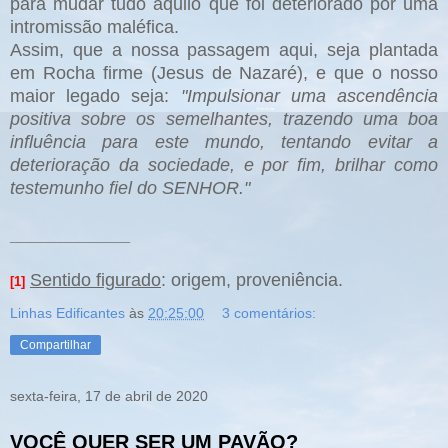
para mudar tudo aquilo que foi deteriorado por uma
intromissão maléfica.
Assim, que a nossa passagem aqui, seja plantada
em Rocha firme (Jesus de Nazaré), e que o nosso
maior legado seja:
"Impulsionar uma ascendência
positiva sobre os semelhantes, trazendo uma boa
influência para este mundo, tentando evitar a
deterioração da sociedade, e por fim, brilhar como
testemunho fiel do SENHOR."
____________
Sentido figurado
: origem, proveniência.
[1]
Linhas Edificantes
às
20:25:00
3 comentários:
Compartilhar
sexta-feira, 17 de abril de 2020
VOCÊ QUER SER UM PAVÃO?