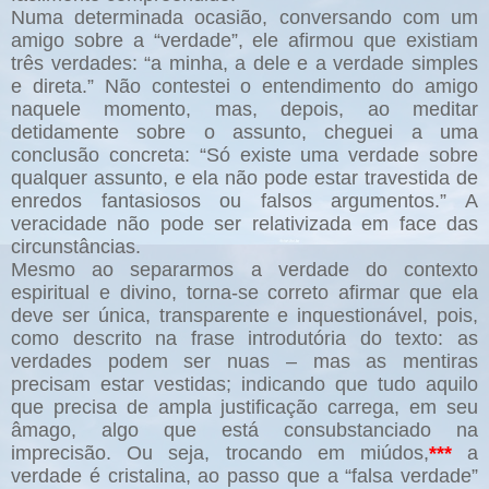
Numa determinada ocasião, conversando com um
amigo sobre a “verdade”, ele afirmou que existiam
três verdades: “a minha, a dele e a verdade simples
e direta.” Não contestei o entendimento do amigo
naquele momento, mas, depois, ao meditar
detidamente sobre o assunto, cheguei a uma
conclusão concreta: “Só existe uma verdade sobre
qualquer assunto, e ela não pode estar travestida de
enredos fantasiosos ou falsos argumentos.” A
veracidade não pode ser relativizada em face das
circunstâncias.
Mesmo ao separarmos a verdade do contexto
espiritual e divino, torna-se correto afirmar que ela
deve ser única, transparente e inquestionável, pois,
como descrito na frase introdutória do texto: as
verdades podem ser nuas – mas as mentiras
precisam estar vestidas; indicando que tudo aquilo
que precisa de ampla justificação carrega, em seu
âmago, algo que está consubstanciado na
imprecisão. Ou seja, trocando em miúdos,
***
a
verdade é cristalina, ao passo que a “falsa verdade”