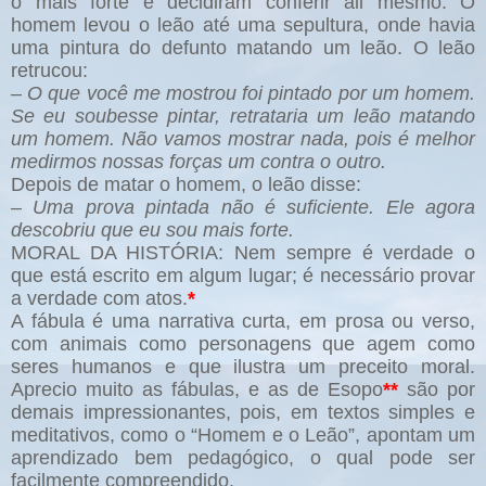
o mais forte e decidiram conferir ali mesmo. O
homem levou o leão até uma sepultura, onde havia
uma pintura do defunto matando um leão. O leão
retrucou:
– O que você me mostrou foi pintado por um homem.
Se eu soubesse pintar, retrataria um leão matando
um homem. Não vamos mostrar nada, pois é melhor
medirmos nossas forças um contra o outro.
Depois de matar o homem, o leão disse:
– Uma prova pintada não é suficiente. Ele agora
descobriu que eu sou mais forte.
MORAL DA HISTÓRIA: Nem sempre é verdade o
que está escrito em algum lugar; é necessário provar
a verdade com atos.
*
A fábula é uma narrativa curta, em prosa ou verso,
com animais como personagens que agem como
seres humanos e que ilustra um preceito moral.
Aprecio muito as fábulas, e as de Esopo
**
são por
demais impressionantes, pois, em textos simples e
meditativos, como o “Homem e o Leão”, apontam um
aprendizado bem pedagógico, o qual pode ser
facilmente compreendido.