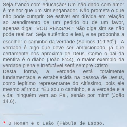
Seja franco com educação! Um não dado com amor
é melhor que um sim enganador. Não prometa o que
não pode cumprir. Se estiver em dúvida em relação
ao atendimento de um pedido ou de um favor,
apenas diga: "VOU PENSAR." Não diga sim se não
pode realizar. Seja autêntico e leal, e se proponha a
a
escolher o caminho da verdade (Salmos 119:30
).
A
verdade é algo que deve ser ambicionado, já que
certamente nos aproxima de Deus. Como o pai da
mentira é o diabo (João 8:44), o maior exemplo da
verdade plena e irrefutável será sempre Cristo.
Desta forma, a verdade está totalmente
fundamentada e estabelecida na pessoa de Jesus,
como legítimo representante do Altíssimo, pois ele
mesmo afirmou: “Eu sou o caminho, e a verdade e a
vida; ninguém vem ao Pai, senão por mim” (João
14.6).
______________
*
O Homem e o Leão (Fábula de Esopo.