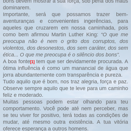
bons devem mostrar a sua força, sob pena dos maus
dominarem.
Importante, será que possamos trazer bem-
aventuranças e convenientes ingerências, para
aqueles que cruzarem em nossa caminhada, pois
como bem afirmou Martin Luther King:
“O que me
preocupa não é nem o grito dos corruptos, dos
violentos, dos desonestos, dos sem caráter, dos sem
ética... O que me preocupa é o silêncio dos bons”.
A boa fonte
tem que ser devidamente procurada. A
[1]
ótima influência é como um manancial de água que
jorra abundantemente com transparência e pureza.
Tudo aquilo que é bom, nos traz alegria, força e paz.
Observe sempre aquilo que te leve para um caminho
feliz e moderado.
Muitas pessoas podem estar olhando para teu
comportamento. Você pode até nem perceber, mas
se teu viver for positivo, terá todas as condições de
mudar, até mesmo outra existência.
A tua vitória
oferece esperança a outros homens.