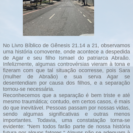
No Livro Bíblico de Gênesis 21.14 a 21, observamos
uma história comovente, onde acontece a despedida
de Agar e seu filho Ismael do patriarca Abraão.
Infelizmente, algumas controvérsias vieram à tona e
fizeram com que tal situação ocorresse, pois Sara
(mulher de Abraão) e sua serva Agar se
desentendiam por causa dos filhos, e a separação
tornou-se necessária.
Reconhecemos que a separação é bem triste e até
mesmo traumática; contudo, em certos casos, é mais
do que inevitável. Pessoas passam por nossas vidas,
sendo algumas significativas e outras menos
importantes. Todavia, uma constatação torna-se
evidente: "Nem todos farão parte de nossa história
futura por alguns fatores." Alguns não se adequam à