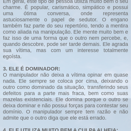
Em geral, este tipo de pessoa utiliza muito bem o seu
charme. É popular, carismático, simpático e possui
uma ótima conversa, onde representa
astuciosamente o papel de sedutor. O engano
também faz parte do seu repertório, tendo a mentira
como aliada na manipulação. Ele mente muito bem e
faz isso de uma forma que o outro nem percebe, e,
quando descobre, pode ser tarde demais. Ele agrada
sua vítima, mas com um interesse totalmente
egoísta.
3. ELE É DOMINADOR:
O manipulador não deixa a vítima opinar em quase
nada. Ele sempre se coloca por cima, deixando o
outro como dominado da situação, transferindo seus
defeitos para a parte mais fraca, bem como suas
mazelas existenciais. Ele domina porque o outro se
deixa dominar e não possui forças para contestar seu
domínio. O manipulador sempre tem razão e não
admite que o outro diga que ele está errado.
4. ELE UTILIZA MUITO BEM A CULPA ALHEIA: