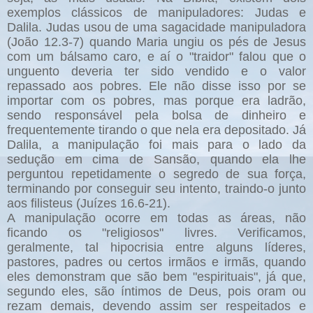
exemplos clássicos de manipuladores: Judas e
Dalila. Judas usou de uma sagacidade manipuladora
(João 12.3-7) quando Maria ungiu os pés de Jesus
com um bálsamo caro, e aí o "traidor" falou que o
unguento deveria ter sido vendido e o valor
repassado aos pobres. Ele não disse isso por se
importar com os pobres, mas porque era ladrão,
sendo responsável pela bolsa de dinheiro e
frequentemente tirando o que nela era depositado. Já
Dalila, a manipulação foi mais para o lado da
sedução em cima de Sansão, quando ela lhe
perguntou repetidamente o segredo de sua força,
terminando por conseguir seu intento, traindo-o junto
aos filisteus (Juízes 16.6-21).
A manipulação ocorre em todas as áreas, não
ficando os "religiosos" livres. Verificamos,
geralmente, tal hipocrisia entre alguns líderes,
pastores, padres ou certos irmãos e irmãs, quando
eles demonstram que são bem "espirituais", já que,
segundo eles, são íntimos de Deus, pois oram ou
rezam demais, devendo assim ser respeitados e