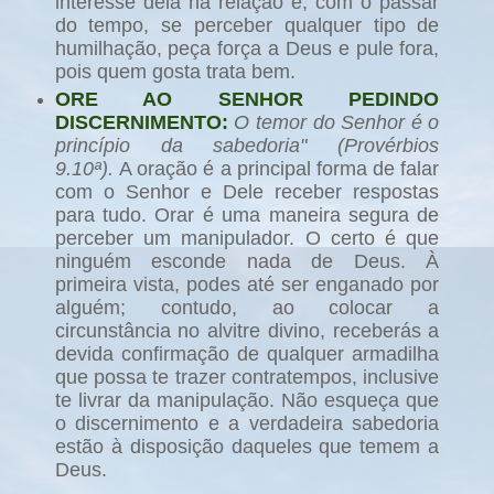
interesse dela na relação e, com o passar
do tempo, se perceber qualquer tipo de
humilhação, peça força a Deus e pule fora,
pois quem gosta trata bem.
ORE AO SENHOR PEDINDO
DISCERNIMENTO:
O temor do Senhor é o
princípio da sabedoria" (Provérbios
9.10
ª).
A oração é a principal forma de falar
com o Senhor e Dele receber respostas
para tudo. Orar é uma maneira segura de
perceber um manipulador. O certo é que
ninguém esconde nada de Deus. À
primeira vista, podes até ser enganado por
alguém; contudo, ao colocar a
circunstância no alvitre divino, receberás a
devida confirmação de qualquer armadilha
que possa te trazer contratempos, inclusive
te livrar da manipulação. Não esqueça que
o discernimento e a verdadeira sabedoria
estão à disposição daqueles que temem a
Deus.