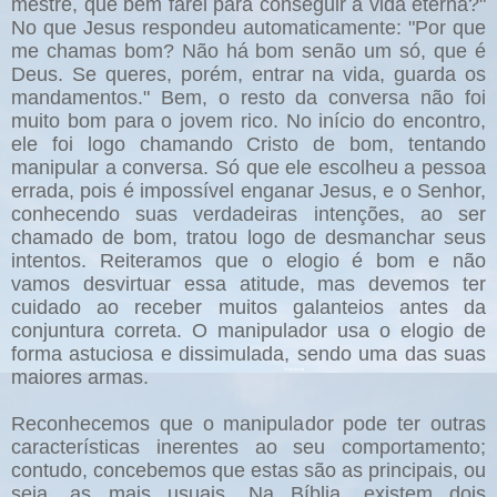
mestre, que bem farei para conseguir a vida eterna?"
No que Jesus respondeu automaticamente: "Por que
me chamas bom? Não há bom senão um só, que é
Deus. Se queres, porém, entrar na vida, guarda os
mandamentos." Bem, o resto da conversa não foi
muito bom para o jovem rico. No início do encontro,
ele foi logo chamando Cristo de bom, tentando
manipular a conversa. Só que ele escolheu a pessoa
errada, pois é impossível enganar Jesus, e o Senhor,
conhecendo suas verdadeiras intenções, ao ser
chamado de bom, tratou logo de desmanchar seus
intentos. Reiteramos que o elogio é bom e não
vamos desvirtuar essa atitude, mas devemos ter
cuidado ao receber muitos galanteios antes da
conjuntura correta. O manipulador usa o elogio de
forma astuciosa e dissimulada, sendo uma das suas
maiores armas.
Reconhecemos que o manipulador pode ter outras
características inerentes ao seu comportamento;
contudo, concebemos que estas são as principais, ou
seja, as mais usuais. Na Bíblia, existem dois