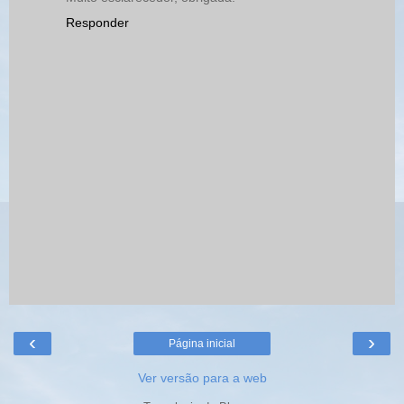
Responder
‹
›
Página inicial
Ver versão para a web