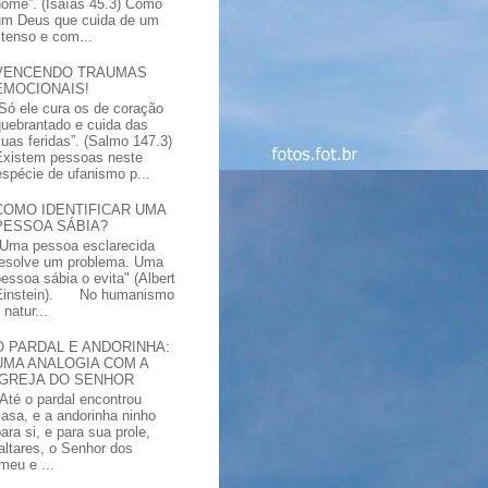
nome”. (Isaías 45.3) Como
um Deus que cuida de um
xtenso e com...
VENCENDO TRAUMAS
EMOCIONAIS!
“Só ele cura os de coração
quebrantado e cuida das
suas feridas”. (Salmo 147.3)
Existem pessoas neste
spécie de ufanismo p...
COMO IDENTIFICAR UMA
PESSOA SÁBIA?
"Uma pessoa esclarecida
resolve um problema. Uma
pessoa sábia o evita" (Albert
Einstein). No humanismo
natur...
O PARDAL E ANDORINHA:
UMA ANALOGIA COM A
IGREJA DO SENHOR
"Até o pardal encontrou
casa, e a andorinha ninho
ara si, e para sua prole,
altares, o Senhor dos
meu e ...