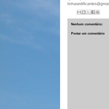
linhasedificantes@gma
Nenhum comentário:
Postar um comentário