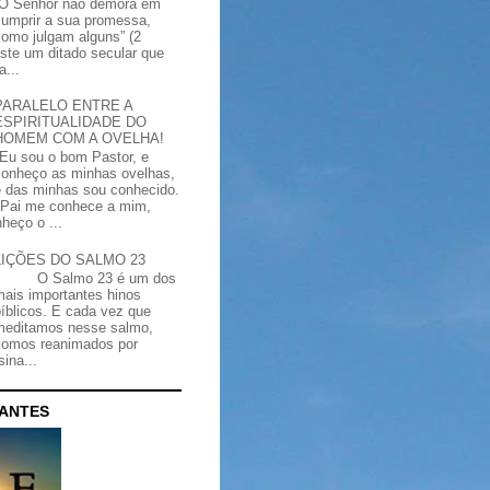
“O Senhor não demora em
cumprir a sua promessa,
como julgam alguns” (2
iste um ditado secular que
a...
PARALELO ENTRE A
ESPIRITUALIDADE DO
HOMEM COM A OVELHA!
"Eu sou o bom Pastor, e
conheço as minhas ovelhas,
e das minhas sou conhecido.
Pai me conhece a mim,
heço o ...
LIÇÕES DO SALMO 23
O Salmo 23 é um dos
mais importantes hinos
bíblicos. E cada vez que
meditamos nesse salmo,
somos reanimados por
ina...
CANTES