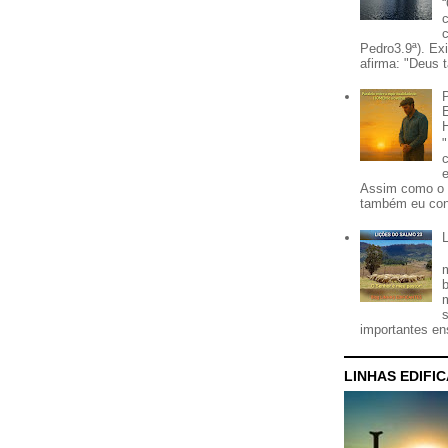
Pedro3.9ª). Ex
afirma: "Deus t
Assim como o 
também eu con
importantes ens
LINHAS EDIFI