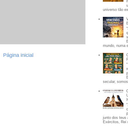
universo tão e
mundo, numa e
Página inicial
secular, somos 
p
junto dos teus 
Exércitos, Rei 