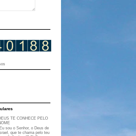
sos
ulares
DEUS TE CONHECE PELO
NOME
“Eu sou o Senhor, o Deus de
Israel, que te chama pelo teu