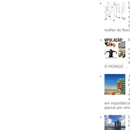
mulher do fluxo
O PERIGO ...
em importânci
passar por uma 