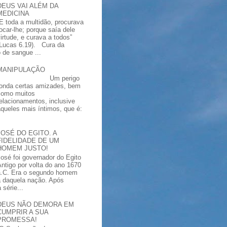
DEUS VAI ALÉM DA
MEDICINA
“E toda a multidão, procurava
tocar-lhe; porque saía dele
virtude, e curava a todos”
(Lucas 6.19). Cura da
 de sangue ...
MANIPULAÇÃO
Um perigo
ronda certas amizades, bem
como muitos
relacionamentos, inclusive
aqueles mais íntimos, que é:
JOSÉ DO EGITO. A
FIDELIDADE DE UM
HOMEM JUSTO!
José foi governador do Egito
Antigo por volta do ano 1670
a.C. Era o segundo homem
a daquela nação. Após
série...
DEUS NÃO DEMORA EM
CUMPRIR A SUA
PROMESSA!