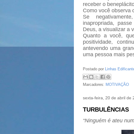
receber o beneplácito
Como você observa 
Se negativamente
inapropriada, pass
Deus, a visualizar a 
Quanto a você, qu
positividade, cont
antevendo uma grand
uma pessoa mais pes
Postado por
Linhas Edificant
Marcadores:
MOTIVAÇÃO
sexta-feira, 20 de abril de
TURBULÊNCIAS
“Ninguém é ateu num 