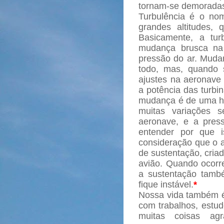
tornam-se demoradas 
Turbulência é o n
grandes altitudes,
Basicamente, a tu
mudança brusca na 
pressão do ar. Mud
todo, mas, quando s
ajustes na aeronave
a potência das turbi
mudança é de uma h
muitas variações 
aeronave, e a pres
entender por que i
consideração que o a
de sustentação, cria
avião. Quando ocorr
a sustentação tamb
fique instável.
*
Nossa vida também é 
com trabalhos, estud
muitas coisas ag