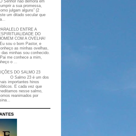
“O Senhor não demora em
cumprir a sua promessa,
como julgam alguns” (2
iste um ditado secular que
a...
PARALELO ENTRE A
ESPIRITUALIDADE DO
HOMEM COM A OVELHA!
"Eu sou o bom Pastor, e
conheço as minhas ovelhas,
e das minhas sou conhecido.
Pai me conhece a mim,
heço o ...
LIÇÕES DO SALMO 23
O Salmo 23 é um dos
mais importantes hinos
bíblicos. E cada vez que
meditamos nesse salmo,
somos reanimados por
ina...
CANTES