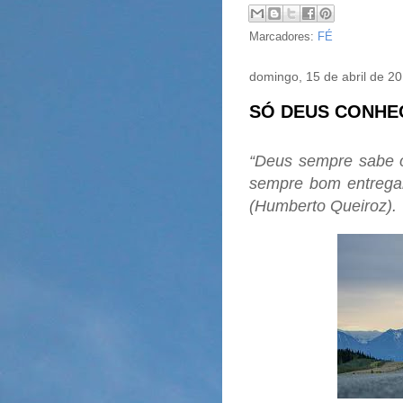
Marcadores:
FÉ
domingo, 15 de abril de 2
SÓ DEUS CONHE
“Deus sempre sabe o
sempre bom entrega
(Humberto Queiroz).