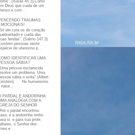
nome”. (Isaías 45.3) Como
um Deus que cuida de um
xtenso e com...
VENCENDO TRAUMAS
EMOCIONAIS!
“Só ele cura os de coração
quebrantado e cuida das
suas feridas”. (Salmo 147.3)
Existem pessoas neste
spécie de ufanismo p...
COMO IDENTIFICAR UMA
PESSOA SÁBIA?
"Uma pessoa esclarecida
resolve um problema. Uma
pessoa sábia o evita" (Albert
Einstein). No humanismo
natur...
O PARDAL E ANDORINHA:
UMA ANALOGIA COM A
IGREJA DO SENHOR
"Até o pardal encontrou
casa, e a andorinha ninho
ara si, e para sua prole,
altares, o Senhor dos
meu e ...