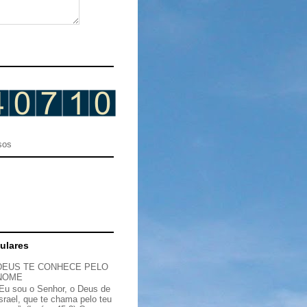
sos
ulares
DEUS TE CONHECE PELO
NOME
“Eu sou o Senhor, o Deus de
Israel, que te chama pelo teu