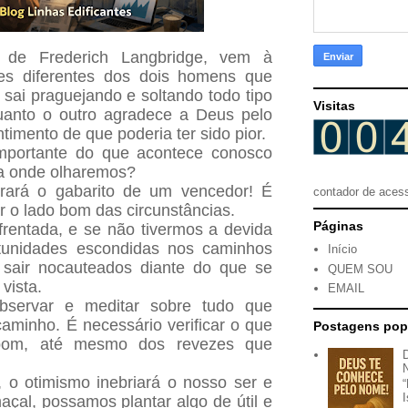
e de Frederich Langbridge, vem à
es diferentes dos dois homens que
sai praguejando e soltando todo tipo
Visitas
uanto o outro agradece a Deus pelo
timento de que poderia ter sido pior.
importante do que acontece conosco
ra onde olharemos?
rará o gabarito de um vencedor! É
contador de aces
r o lado bom das circunstâncias.
Páginas
frentada, e se não tivermos a devida
tunidades escondidas nos caminhos
Início
 sair nocauteados diante do que se
QUEM SOU
vista.
EMAIL
servar e meditar sobre tudo que
minho. É necessário verificar o que
Postagens pop
bom, até mesmo dos revezes que
 o otimismo inebriará o nosso ser e
açal, possamos plantar algo de útil e