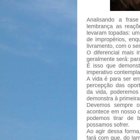
Analisando a fras
lembrança as reaçõ
levaram topadas: um 
de impropérios, enq
livramento, com o sen
O diferencial mais 
geralmente será: pa
É isso que demonst
imperativo contempla
A vida é para ser en
percepção das opor
da vida, poderemos
demonstra à primeira 
Devemos sempre ob
acontece em nosso ca
podemos tirar de 
possamos sofrer.
Ao agir dessa forma,
fará com que, do lam