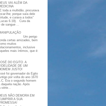
DEUS VAI ALÉM DA
MEDICINA
“E toda a multidão, procurava
tocar-lhe; porque saía dele
virtude, e curava a todos”
(Lucas 6.19). Cura da
 de sangue ...
MANIPULAÇÃO
Um perigo
ronda certas amizades, bem
como muitos
relacionamentos, inclusive
aqueles mais íntimos, que é:
JOSÉ DO EGITO. A
FIDELIDADE DE UM
HOMEM JUSTO!
José foi governador do Egito
Antigo por volta do ano 1670
a.C. Era o segundo homem
a daquela nação. Após
série...
DEUS NÃO DEMORA EM
CUMPRIR A SUA
PROMESSA!