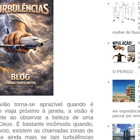
mulher do fluxo
O PERIGO ...
ão torna-se aprazível quando é
m viaja próximo à janela, a visão é
em importânci
passar por uma 
lmente ao observar a beleza de uma
 Deus. É bastante incômodo quando,
voo, existem as chamadas zonas de
pa ainda mais se tais turbulências