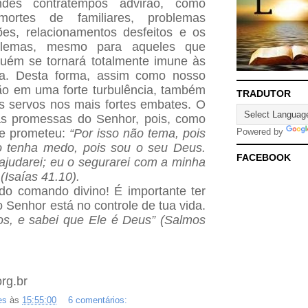
des contratempos advirão, como
ortes de familiares, problemas
ões, relacionamentos desfeitos e os
blemas, mesmo para aqueles que
uém se tornará totalmente imune às
da. Desta forma, assim como nosso
o em uma forte turbulência, também
TRADUTOR
s servos nos mais fortes embates. O
as promessas do Senhor, pois, como
le prometeu:
“Por isso não tema, pois
Powered by
o tenha medo, pois sou o seu Deus.
FACEBOOK
 ajudarei; eu o segurarei com a minha
 (Isaías 41.10).
do comando divino! É importante ter
 Senhor está no controle de tua vida.
vos, e sabei que Ele é Deus” (Salmos
rg.br
es
às
15:55:00
6 comentários: