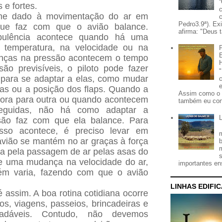
e fortes.
ome dado à movimentação do ar em
Pedro3.9ª). Ex
 que faz com que o avião balance.
afirma: "Deus t
rbulência acontece quando há uma
temperatura, na velocidade ou na
anças na pressão acontecem o tempo
ão previsíveis, o piloto pode fazer
 para se adaptar a elas, como mudar
nas ou a posição dos flaps. Quando a
Assim como o 
ora para outra ou quando acontecem
também eu con
seguidas, não há como adaptar a
são faz com que ela balance. Para
sso acontece, é preciso levar em
vião se mantém no ar graças à força
da pela passagem de ar pelas asas do
e uma mudança na velocidade do ar,
importantes ens
ém varia, fazendo com que o avião
LINHAS EDIFI
assim. A boa rotina cotidiana ocorre
os, viagens, passeios, brincadeiras e
radáveis. Contudo, não devemos