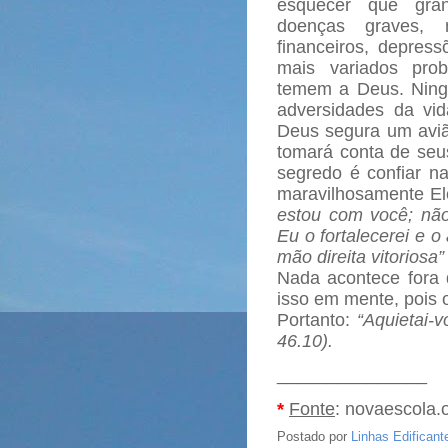
esquecer que gran
doenças graves, m
financeiros, depress
mais variados pro
temem a Deus. Ning
adversidades da vi
Deus segura um aviã
tomará conta de seu
segredo é confiar n
maravilhosamente E
estou com você; nã
Eu o fortalecerei e o
mão direita vitoriosa”
Nada acontece fora 
isso em mente, pois o
Portanto:
“Aquietai-
46.10).
_______________
*
Fonte
: novaescola.o
Postado por
Linhas Edificant