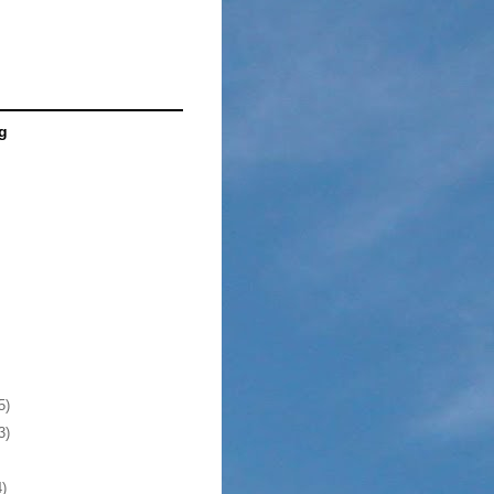
g
5)
3)
4)