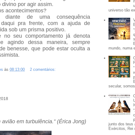
 divino por agir assim.
os acontecimentos?
universo tão e
, diante de uma consequência
e daqui pra frente, com a ajuda de
vida sob um prisma positivo.
e no seu comportamento já denota
inue agindo dessa maneira, sempre
e benesse, que pode estar oculta a
mundo, numa e
simista.
es
às
08:13:00
2 comentários:
secular, somos 
 2018
p
avião em turbulência.” (Érica Jong)
junto dos teus 
Exércitos, Rei 