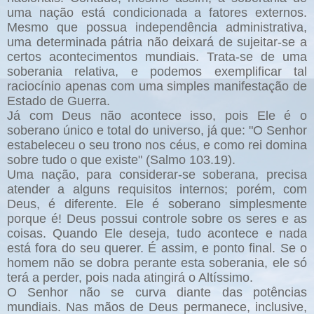
uma nação está condicionada a fatores externos.
Mesmo que possua independência administrativa,
uma determinada pátria não deixará de sujeitar-se a
certos acontecimentos mundiais. Trata-se de uma
soberania relativa, e podemos exemplificar tal
raciocínio apenas com uma simples manifestação de
Estado de Guerra.
Já com Deus não acontece isso, pois Ele é o
soberano único e total do universo, já que: "O Senhor
estabeleceu o seu trono nos céus, e como rei domina
sobre tudo o que existe" (Salmo 103.19).
Uma nação, para considerar-se soberana, precisa
atender a alguns requisitos internos; porém, com
Deus, é diferente. Ele é soberano simplesmente
porque é! Deus possui controle sobre os seres e as
coisas. Quando Ele deseja, tudo acontece e nada
está fora do seu querer. É assim, e ponto final. Se o
homem não se dobra perante esta soberania, ele só
terá a perder, pois nada atingirá o Altíssimo.
O Senhor não se curva diante das potências
mundiais. Nas mãos de Deus permanece, inclusive,