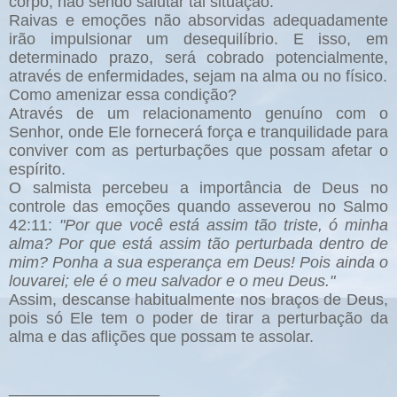
corpo, não sendo salutar tal situação.
Raivas e emoções não absorvidas adequadamente
irão impulsionar um desequilíbrio. E isso, em
determinado prazo, será cobrado potencialmente,
através de enfermidades, sejam na alma ou no físico.
Como amenizar essa condição?
Através de um relacionamento genuíno com o
Senhor, onde Ele fornecerá força e tranquilidade para
conviver com as perturbações que possam afetar o
espírito.
O salmista percebeu a importância de Deus no
controle das emoções quando asseverou no Salmo
42:11:
"Por que você está assim tão triste, ó minha
alma? Por que está assim tão perturbada dentro de
mim? Ponha a sua esperança em Deus! Pois ainda o
louvarei; ele é o meu salvador e o meu Deus."
Assim, descanse habitualmente nos braços de Deus,
pois só Ele tem o poder de tirar a perturbação da
alma e das aflições que possam te assolar.
_________________