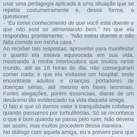
usar uma pedagogia aplicada a uma situação que se
repetia costumeiramente e, dessa forma, a
questionei:
-
“Eu tomei conhecimento de que você está doente e
que não está se alimentando bem.”
No que ela
respondeu prontamente: -
“Não estou doente e não
falta comida em minha casa.”
Ao receber tais respostas, aproveitei para manifestar
o quanto ela estava equivocada em sua vida,
mostrando à minha interlocutora que muitos neste
mundo, até as 18 horas do dia, não conseguiram
comer nada; e que ela visitasse um hospital, onde
encontraria adultos e crianças portadores de
doenças sérias, até mesmo em fases terminais.
Fortes alegações, porém essenciais, diante de um
desânimo tão evidenciado na vida daquela amiga.
O fato é que só damos valor à tranquilidade cotidiana
quando passamos por turbulências. Só se reconhece
o que é bom quando se passa pelo ruim. Não deveria
ser assim, mas muitos procedem dessa maneira.
No diálogo com aquela amiga, eu a preveni para que