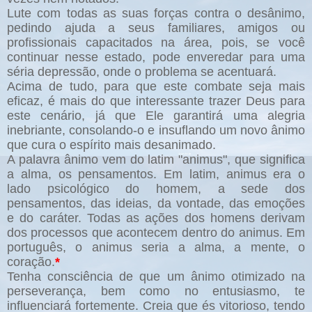
Lute com todas as suas forças contra o desânimo,
pedindo ajuda a seus familiares, amigos ou
profissionais capacitados na área, pois, se você
continuar nesse estado, pode enveredar para uma
séria depressão, onde o problema se acentuará.
Acima de tudo, para que este combate seja mais
eficaz, é mais do que interessante trazer Deus para
este cenário, já que Ele garantirá uma alegria
inebriante, consolando-o e insuflando um novo ânimo
que cura o espírito mais desanimado.
A palavra ânimo vem do latim "animus", que significa
a alma, os pensamentos. Em latim, animus era o
lado psicológico do homem, a sede dos
pensamentos, das ideias, da vontade, das emoções
e do caráter. Todas as ações dos homens derivam
dos processos que acontecem dentro do animus. Em
português, o animus seria a alma, a mente, o
coração.
*
Tenha consciência de que um ânimo otimizado na
perseverança, bem como no entusiasmo, te
influenciará fortemente. Creia que és vitorioso, tendo