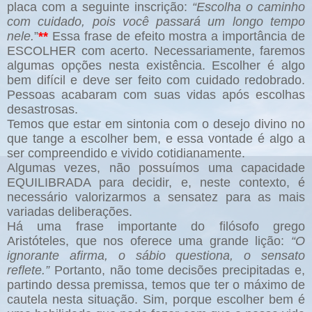
placa com a seguinte inscrição:
“Escolha o caminho
com cuidado, pois você passará um longo tempo
nele.
”
**
Essa frase de efeito mostra a importância de
ESCOLHER com acerto. Necessariamente, faremos
algumas opções nesta existência. Escolher é algo
bem difícil e deve ser feito com cuidado redobrado.
Pessoas acabaram com suas vidas após escolhas
desastrosas.
Temos que estar em sintonia com o desejo divino no
que tange a escolher bem, e essa vontade é algo a
ser compreendido e vivido cotidianamente.
Algumas vezes, não possuímos uma capacidade
EQUILIBRADA para decidir, e, neste contexto, é
necessário valorizarmos a sensatez para as mais
variadas deliberações.
Há uma frase importante do filósofo grego
Aristóteles, que nos oferece uma grande lição:
“O
ignorante afirma, o sábio questiona, o sensato
reflete.”
Portanto, não tome decisões precipitadas e,
partindo dessa premissa, temos que ter o máximo de
cautela nesta situação. Sim, porque escolher bem é