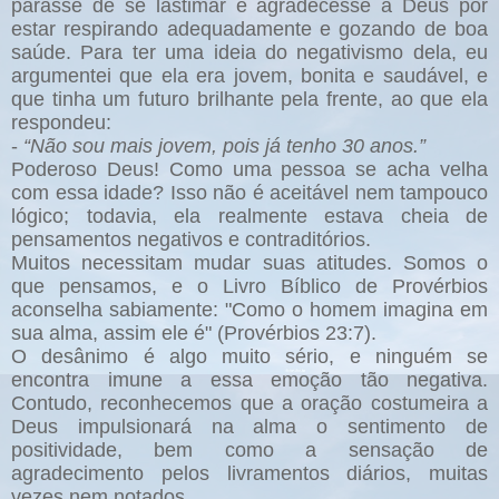
parasse de se lastimar e agradecesse a Deus por
estar respirando adequadamente e gozando de boa
saúde. Para ter uma ideia do negativismo dela, eu
argumentei que ela era jovem, bonita e saudável, e
que tinha um futuro brilhante pela frente, ao que ela
respondeu:
-
“Não sou mais jovem, pois já tenho 30 anos.”
Poderoso Deus! Como uma pessoa se acha velha
com essa idade? Isso não é aceitável nem tampouco
lógico; todavia, ela realmente estava cheia de
pensamentos negativos e contraditórios.
Muitos necessitam mudar suas atitudes. Somos o
que pensamos, e o Livro Bíblico de Provérbios
aconselha sabiamente: "Como o homem imagina em
sua alma, assim ele é" (Provérbios 23:7).
O desânimo é algo muito sério, e ninguém se
encontra imune a essa emoção tão negativa.
Contudo, reconhecemos que a oração costumeira a
Deus impulsionará na alma o sentimento de
positividade, bem como a sensação de
agradecimento pelos livramentos diários, muitas
vezes nem notados.