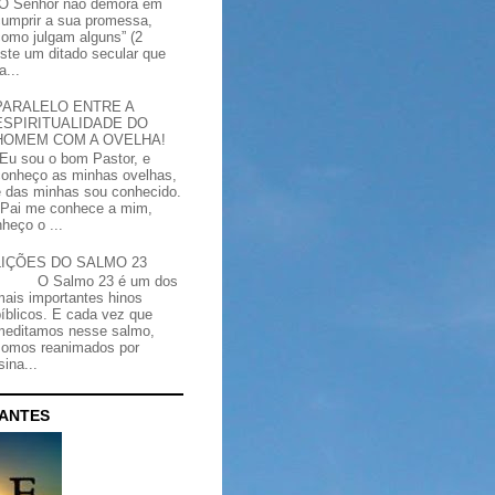
“O Senhor não demora em
cumprir a sua promessa,
como julgam alguns” (2
iste um ditado secular que
a...
PARALELO ENTRE A
ESPIRITUALIDADE DO
HOMEM COM A OVELHA!
"Eu sou o bom Pastor, e
conheço as minhas ovelhas,
e das minhas sou conhecido.
Pai me conhece a mim,
heço o ...
LIÇÕES DO SALMO 23
O Salmo 23 é um dos
mais importantes hinos
bíblicos. E cada vez que
meditamos nesse salmo,
somos reanimados por
ina...
CANTES