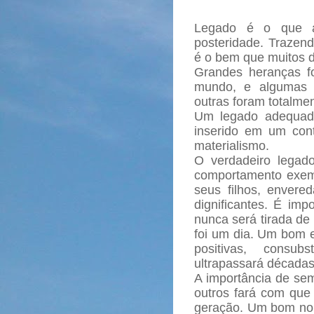
Legado é o que a
posteridade. Trazend
é o bem que muitos 
Grandes heranças fo
mundo, e algumas 
outras foram totalmen
Um legado adequado
inserido em um con
materialismo.
O verdadeiro lega
comportamento exem
seus filhos, enver
dignificantes. É imp
nunca será tirada de
foi um dia. Um bom
positivas, consu
ultrapassará décadas
A importância de sem
outros fará com que 
geração.
Um bom nom