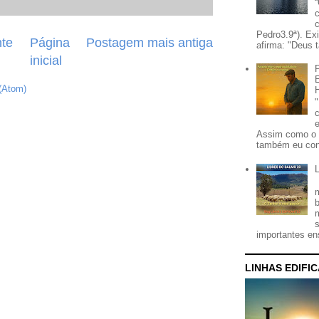
Pedro3.9ª). Ex
te
Página
Postagem mais antiga
afirma: "Deus t
inicial
(Atom)
Assim como o 
também eu con
importantes ens
LINHAS EDIFI