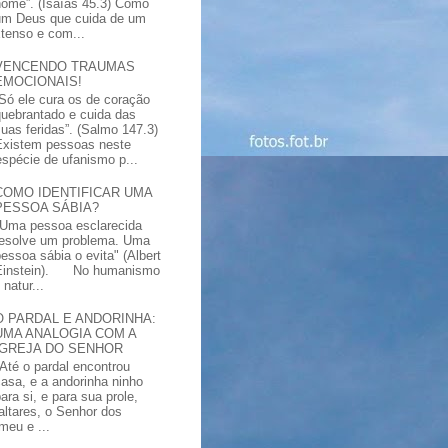
nome”. (Isaías 45.3) Como
um Deus que cuida de um
xtenso e com...
VENCENDO TRAUMAS
EMOCIONAIS!
“Só ele cura os de coração
quebrantado e cuida das
suas feridas”. (Salmo 147.3)
Existem pessoas neste
spécie de ufanismo p...
COMO IDENTIFICAR UMA
PESSOA SÁBIA?
"Uma pessoa esclarecida
resolve um problema. Uma
pessoa sábia o evita" (Albert
Einstein). No humanismo
natur...
O PARDAL E ANDORINHA:
UMA ANALOGIA COM A
IGREJA DO SENHOR
"Até o pardal encontrou
casa, e a andorinha ninho
ara si, e para sua prole,
altares, o Senhor dos
meu e ...