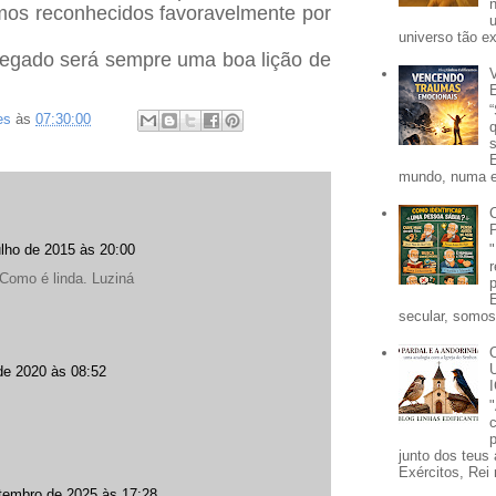
mos reconhecidos favoravelmente por
universo tão e
legado será sempre uma boa lição de
es
às
07:30:00
mundo, numa e
ulho de 2015 às 20:00
Como é linda. Luziná
secular, somos 
de 2020 às 08:52
p
junto dos teus 
Exércitos, Rei 
tembro de 2025 às 17:28