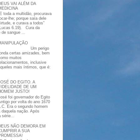
DEUS VAI ALÉM DA
MEDICINA
“E toda a multidão, procurava
tocar-lhe; porque saía dele
virtude, e curava a todos”
(Lucas 6.19). Cura da
 de sangue ...
MANIPULAÇÃO
Um perigo
ronda certas amizades, bem
como muitos
relacionamentos, inclusive
aqueles mais íntimos, que é:
JOSÉ DO EGITO. A
FIDELIDADE DE UM
HOMEM JUSTO!
José foi governador do Egito
Antigo por volta do ano 1670
a.C. Era o segundo homem
a daquela nação. Após
série...
DEUS NÃO DEMORA EM
CUMPRIR A SUA
PROMESSA!