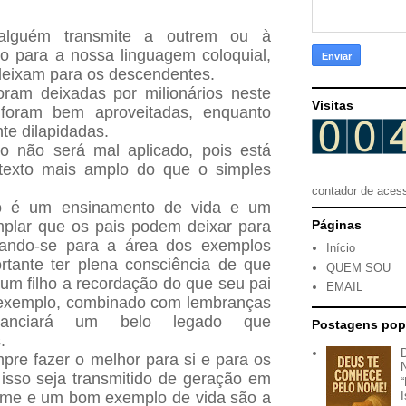
lguém transmite a outrem ou à
o para a nossa linguagem coloquial,
deixam para os descendentes.
ram deixadas por milionários neste
Visitas
foram bem aproveitadas, enquanto
te dilapidadas.
 não será mal aplicado, pois está
texto mais amplo do que o simples
contador de aces
do é um ensinamento de vida e um
plar que os pais podem deixar para
Páginas
edando-se para a área dos exemplos
Início
ortante ter plena consciência de que
QUEM SOU
 um filho a recordação do que seu pai
EMAIL
 exemplo, combinado com lembranças
bstanciará um belo legado que
Postagens pop
.
pre fazer o melhor para si e para os
isso seja transmitido de geração em
e e um bom exemplo de vida são a