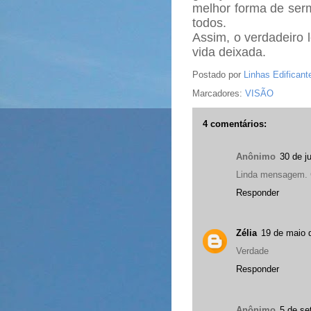
melhor forma de ser
todos.
Assim, o verdadeiro 
vida deixada.
Postado por
Linhas Edificant
Marcadores:
VISÃO
4 comentários:
Anônimo
30 de j
Linda mensagem. 
Responder
Zélia
19 de maio 
Verdade
Responder
Anônimo
5 de se