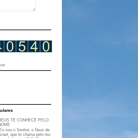
sos
ulares
DEUS TE CONHECE PELO
NOME
“Eu sou o Senhor, o Deus de
Israel, que te chama pelo teu