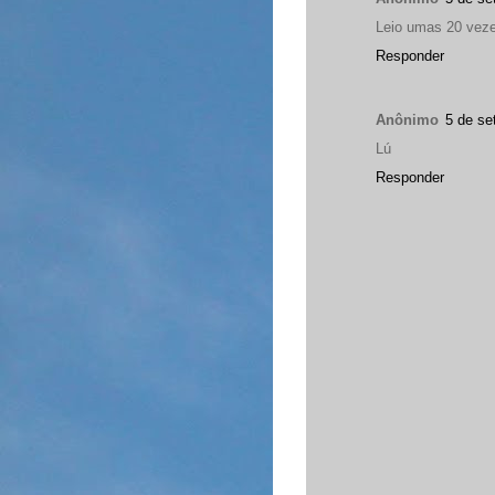
Leio umas 20 veze
Responder
Anônimo
5 de se
Lú
Responder