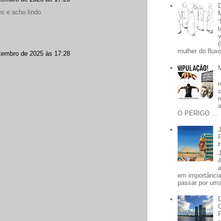
s e acho lindo
mulher do fluxo
tembro de 2025 às 17:28
O PERIGO ...
em importânci
passar por uma 