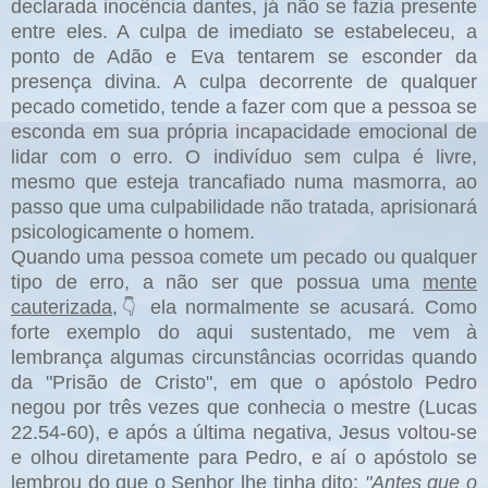
declarada inocência dantes, já não se fazia presente
entre eles. A culpa de imediato se estabeleceu, a
ponto de Adão e Eva tentarem se esconder da
presença divina. A culpa decorrente de qualquer
pecado cometido, tende a fazer com que a pessoa se
esconda em sua própria incapacidade emocional de
lidar com o erro. O indivíduo sem culpa é livre,
mesmo que esteja trancafiado numa masmorra, ao
passo que uma culpabilidade não tratada, aprisionará
psicologicamente o homem.
Quando uma pessoa comete um pecado ou qualquer
tipo de erro, a não ser que possua uma
mente
cauterizada
,
ela normalmente se acusará. Como
👇
forte exemplo do aqui sustentado, me vem à
lembrança algumas circunstâncias ocorridas quando
da "Prisão de Cristo", em que o apóstolo Pedro
negou por três vezes que conhecia o mestre (Lucas
22.54-60), e após a última negativa, Jesus voltou-se
e olhou diretamente para Pedro, e aí o apóstolo se
lembrou do que o Senhor lhe tinha dito:
"Antes que o