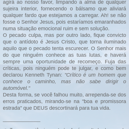
agirá ao nosso favor, limpando a alma de qualquer
sujeira interior, fornecendo o bálsamo que aliviará
qualquer fardo que estejamos a carregar. Ah! se não
fosse o Senhor Jesus, pois estaríamos emaranhados
numa situação emocional ruim e sem solução.
O pecado culpa, mas por outro lado, fique convicto
que o antídoto é Jesus Cristo, que torna iluminado
aquilo que o pecado tenta escurecer. O Senhor mais
do que ninguém conhece as tuas lutas, e haverá
sempre uma oportunidade de recomeço. Fuja das
críticas, pois ninguém pode te julgar, e como bem
declarou Kenneth Tynan:
"Crítico é um homem que
conhece o caminho, mas não sabe dirigir o
automóvel."
Desta forma, se você falhou muito, arrependa-se dos
erros praticados, mirando-se na "boa e promissora
estrada" que DEUS descortinará para tua vida.
_____________