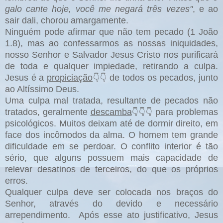
galo cante hoje, você me negará três vezes"
, e ao
sair dali, chorou amargamente.
Ninguém pode afirmar que não tem pecado (1 João
1.8), mas ao confessarmos as nossas iniquidades,
nosso Senhor e Salvador Jesus Cristo nos purificará
de toda e qualquer impiedade, retirando a culpa.
Jesus é a
propiciação
de todos os pecados, junto
👇👇
ao Altíssimo Deus.
Uma culpa mal tratada, resultante de pecados não
tratados, geralmente
descamba
para problemas
👇👇👇
psicológicos. Muitos deixam até de dormir direito, em
face dos incômodos da alma. O homem tem grande
dificuldade em se perdoar. O conflito interior é tão
sério, que alguns possuem mais capacidade de
relevar desatinos de terceiros, do que os próprios
erros.
Qualquer culpa deve ser colocada nos braços do
Senhor, através do devido e necessário
arrependimento. Após esse ato justificativo, Jesus