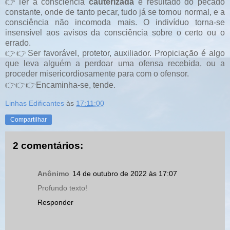
👉Ter a consciência
cauterizada
é resultado do pecado
constante, onde de tanto pecar, tudo já se tornou normal, e a
consciência não incomoda mais. O indivíduo torna-se
insensível aos avisos da consciência sobre o certo ou o
errado.
👉👉Ser favorável, protetor, auxiliador. Propiciação é algo
que leva alguém a perdoar uma ofensa recebida, ou a
proceder misericordiosamente para com o ofensor.
👉👉👉Encaminha-se, tende.
Linhas Edificantes
às
17:11:00
Compartilhar
2 comentários:
Anônimo
14 de outubro de 2022 às 17:07
Profundo texto!
Responder