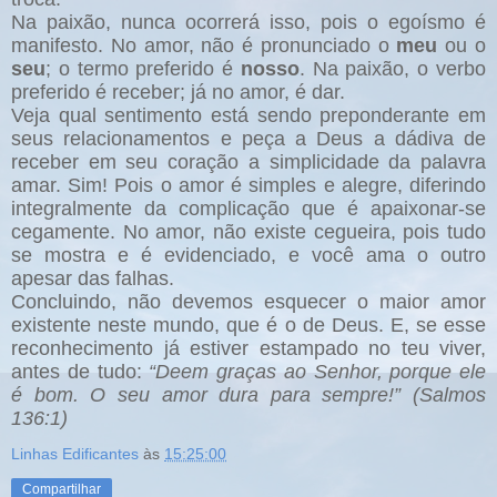
Na paixão, nunca ocorrerá isso, pois o egoísmo é
manifesto. No amor, não é pronunciado o
meu
ou o
seu
;
o termo preferido é
nosso
. Na paixão, o verbo
preferido é receber; já no amor, é dar.
Veja qual sentimento está sendo preponderante em
seus relacionamentos e peça a Deus a dádiva de
receber em seu coração a simplicidade da palavra
amar. Sim! Pois o amor é simples e alegre, diferindo
integralmente da complicação que é apaixonar-se
cegamente. No amor, não existe cegueira, pois tudo
se mostra e é evidenciado, e você ama o outro
apesar das falhas.
Concluindo, não devemos esquecer o maior amor
existente neste mundo, que é o de Deus. E, se esse
reconhecimento já estiver estampado no teu viver,
antes de tudo:
“Deem graças ao Senhor, porque ele
é bom. O seu amor dura para sempre!” (Salmos
136:1)
Linhas Edificantes
às
15:25:00
Compartilhar