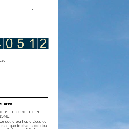
sos
ulares
DEUS TE CONHECE PELO
NOME
“Eu sou o Senhor, o Deus de
Israel, que te chama pelo teu