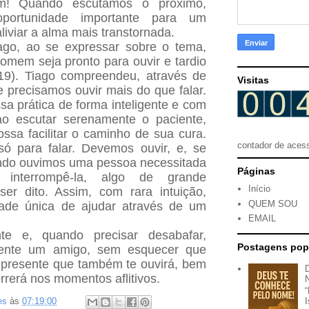
m! Quando escutamos o próximo,
portunidade importante para um
liviar a alma mais transtornada.
iago, ao se expressar sobre o tema,
omem seja pronto para ouvir e tardio
.19). Tiago compreendeu, através de
Visitas
e precisamos ouvir mais do que falar.
ssa prática de forma inteligente e com
ao escutar serenamente o paciente,
ssa facilitar o caminho de sua cura.
contador de aces
ó para falar. Devemos ouvir, e, se
ando ouvimos uma pessoa necessitada
Páginas
interrompê-la, algo de grande
Início
ser dito. Assim, com rara intuição,
QUEM SOU
dade única de ajudar através de um
EMAIL
te e, quando precisar desabafar,
Postagens pop
ente um amigo, sem esquecer que
presente que também te ouvirá, bem
rerá nos momentos aflitivos.
es
às
07:19:00