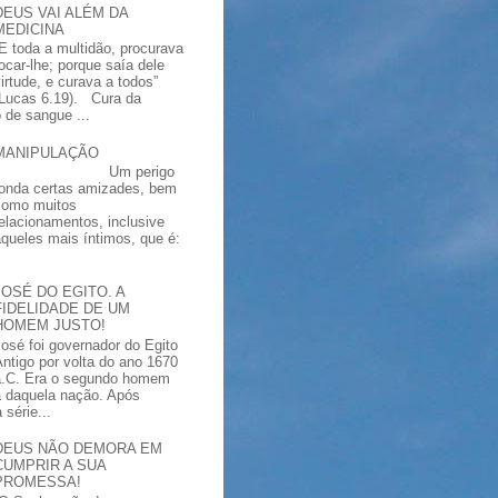
DEUS VAI ALÉM DA
MEDICINA
“E toda a multidão, procurava
tocar-lhe; porque saía dele
virtude, e curava a todos”
(Lucas 6.19). Cura da
 de sangue ...
MANIPULAÇÃO
Um perigo
ronda certas amizades, bem
como muitos
relacionamentos, inclusive
aqueles mais íntimos, que é:
JOSÉ DO EGITO. A
FIDELIDADE DE UM
HOMEM JUSTO!
José foi governador do Egito
Antigo por volta do ano 1670
a.C. Era o segundo homem
a daquela nação. Após
série...
DEUS NÃO DEMORA EM
CUMPRIR A SUA
PROMESSA!