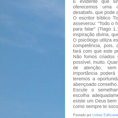
É evidente que si
oferecemos uma o
desabafo, que pode a
O escritor bíblico T
asseverou: "Todo o h
para falar" (Tiago 1
inspiração divina, qu
O psicólogo utiliza e
competência, pois, 
fará com que este po
Não fomos criados s
possível, muito. Qu
de atenção, sem 
importância poderá 
teremos a oportuni
abençoado conselho.
Escute o semelhan
escolha adequadam
existe um Deus bem 
como sempre te socor
Postado por
Linhas Edificant