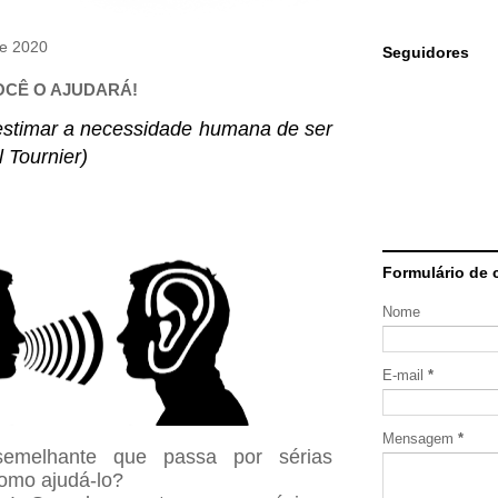
de 2020
Seguidores
OCÊ O AJUDARÁ!
stimar a necessidade humana de ser
 Tournier)
Formulário de 
Nome
E-mail
*
Mensagem
*
emelhante que passa por sérias
como ajudá-lo?