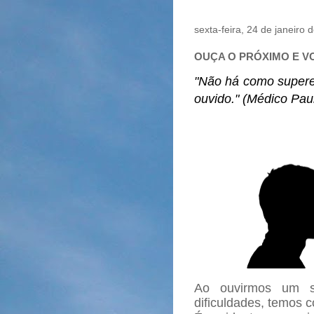
sexta-feira, 24 de janeiro 
OUÇA O PRÓXIMO E V
"Não há como supere
ouvido." (Médico Paul
Ao ouvirmos um s
dificuldades, temos 