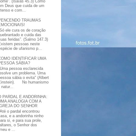
nome”. (Isaías 45.3) Como
um Deus que cuida de um
xtenso e com...
VENCENDO TRAUMAS
EMOCIONAIS!
“Só ele cura os de coração
quebrantado e cuida das
suas feridas”. (Salmo 147.3)
Existem pessoas neste
spécie de ufanismo p...
COMO IDENTIFICAR UMA
PESSOA SÁBIA?
"Uma pessoa esclarecida
resolve um problema. Uma
pessoa sábia o evita" (Albert
Einstein). No humanismo
natur...
O PARDAL E ANDORINHA:
UMA ANALOGIA COM A
IGREJA DO SENHOR
"Até o pardal encontrou
casa, e a andorinha ninho
ara si, e para sua prole,
altares, o Senhor dos
meu e ...