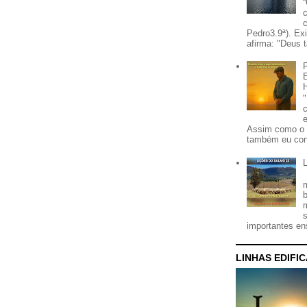
Pedro3.9ª). Ex
afirma: "Deus t
Assim como o 
também eu con
importantes ens
LINHAS EDIFI