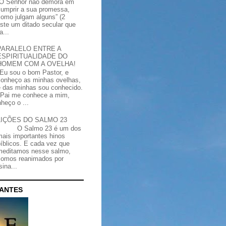
“O Senhor não demora em
cumprir a sua promessa,
como julgam alguns” (2
iste um ditado secular que
a...
PARALELO ENTRE A
ESPIRITUALIDADE DO
HOMEM COM A OVELHA!
"Eu sou o bom Pastor, e
conheço as minhas ovelhas,
e das minhas sou conhecido.
Pai me conhece a mim,
heço o ...
LIÇÕES DO SALMO 23
O Salmo 23 é um dos
mais importantes hinos
bíblicos. E cada vez que
meditamos nesse salmo,
somos reanimados por
ina...
CANTES