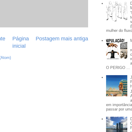
mulher do fluxo
te
Página
Postagem mais antiga
inicial
(Atom)
O PERIGO ...
em importânci
passar por uma 