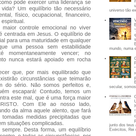
 como pode exercer uma liderança se
 vida? Um equilíbrio tão necessário
universo tão e
tal, físico, ocupacional, financeiro,
 espiritual.
aior controle emocional no viver
 centrada em Jesus. O equilíbrio de
ial para uma maturidade em qualquer
 que uma pessoa sem estabilidade
mundo, numa e
té momentaneamente vencer; no
ento nunca estará apoiado em rocha
er que, por mais equilibrado que
xistirão circunstâncias que teimarão
m do sério. Não somos perfeitos e,
secular, somos 
guém escapará! Contudo, temos um
ntra este mal, que é uma força maior
ISTO. Com Ele ao nosso lado,
undo da alma aquele alento, que fará
tomadas medidas precipitadas que
p
em situações complicadas.
junto dos teus 
 sempre. Desta forma, um equilíbrio
Exércitos, Rei 