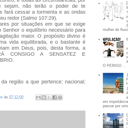
ncontro, e todas as circunstâncias, por
e sejam, não terão o poder de te
s fará cessar a tormenta e as ondas
eu redor (Salmo 107:29).
ares por situações em que se exige
o Senhor o equilíbrio necessário para
mulher do fluxo
agitação maior. O propósito divino é
a vida equilibrada, e o bastante é
eiam em Deus, pois, desta forma, a
ARÁ CONSIGO A SENSATEZ E
BRIO.
O PERIGO ...
da região a que pertence; nacional;
es
às
07:12:00
em importânci
passar por uma 