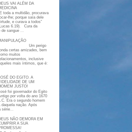
DEUS VAI ALÉM DA
MEDICINA
“E toda a multidão, procurava
tocar-lhe; porque saía dele
virtude, e curava a todos”
(Lucas 6.19). Cura da
 de sangue ...
MANIPULAÇÃO
Um perigo
ronda certas amizades, bem
como muitos
relacionamentos, inclusive
aqueles mais íntimos, que é:
JOSÉ DO EGITO. A
FIDELIDADE DE UM
HOMEM JUSTO!
José foi governador do Egito
Antigo por volta do ano 1670
a.C. Era o segundo homem
a daquela nação. Após
série...
DEUS NÃO DEMORA EM
CUMPRIR A SUA
PROMESSA!