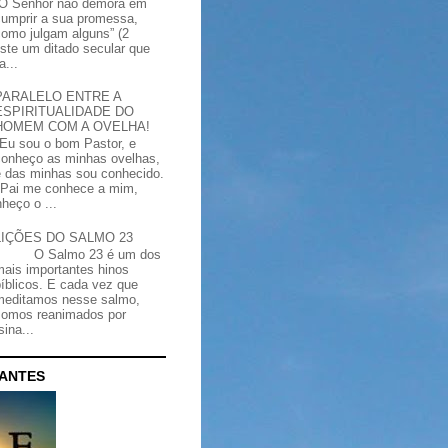
“O Senhor não demora em
cumprir a sua promessa,
como julgam alguns” (2
iste um ditado secular que
a...
PARALELO ENTRE A
ESPIRITUALIDADE DO
HOMEM COM A OVELHA!
"Eu sou o bom Pastor, e
conheço as minhas ovelhas,
e das minhas sou conhecido.
Pai me conhece a mim,
heço o ...
LIÇÕES DO SALMO 23
O Salmo 23 é um dos
mais importantes hinos
bíblicos. E cada vez que
meditamos nesse salmo,
somos reanimados por
ina...
CANTES