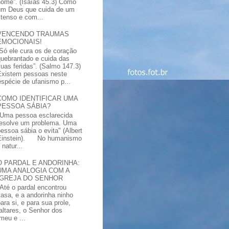
nome”. (Isaías 45.3) Como
um Deus que cuida de um
xtenso e com...
VENCENDO TRAUMAS
EMOCIONAIS!
“Só ele cura os de coração
quebrantado e cuida das
suas feridas”. (Salmo 147.3)
Existem pessoas neste
spécie de ufanismo p...
COMO IDENTIFICAR UMA
PESSOA SÁBIA?
"Uma pessoa esclarecida
resolve um problema. Uma
pessoa sábia o evita" (Albert
Einstein). No humanismo
natur...
O PARDAL E ANDORINHA:
UMA ANALOGIA COM A
IGREJA DO SENHOR
"Até o pardal encontrou
casa, e a andorinha ninho
ara si, e para sua prole,
altares, o Senhor dos
meu e ...