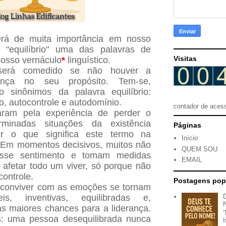
será de muita importância em nosso
s "equilíbrio" uma das palavras de
Visitas
nosso vernáculo
*
linguístico.
será comedido se não houver a
ança no seu propósito. Tem-se,
o sinônimos da palavra equilíbrio:
, autocontrole e autodomínio.
contador de aces
ram pela experiência de perder o
rminadas situações da existência
Páginas
r o que significa este termo na
Início
 Em momentos decisivos, muitos não
QUEM SOU
sse sentimento e tomam medidas
EMAIL
afetar todo um viver, só porque não
controle.
Postagens pop
conviver com as emoções se tornam
s, inventivas, equilibradas e,
s maiores chances para a liderança.
 uma pessoa desequilibrada nunca