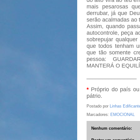
do alto virá ao teu e
mais pesarosas qu
derrubar, já que Deu
serão acalmadas ao t
Assim, quando pass
autocontrole, peça a
sobrepujar qualquer 
que todos tenham um
que tão somente cr
pessoa: GUARD
MANTERÁ O EQUILÍ
________________
*
Próprio do país ou 
pátrio.
Postado por
Linhas Edificant
Marcadores:
EMOCIONAL
Nenhum comentário: