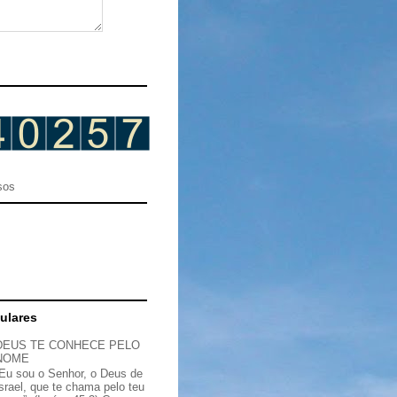
sos
ulares
DEUS TE CONHECE PELO
NOME
“Eu sou o Senhor, o Deus de
Israel, que te chama pelo teu