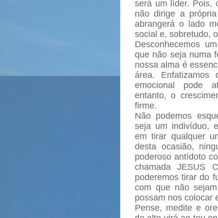
será um líder. Pois,
não dirige a própria
abrangerá o lado men
social e, sobretudo, o
Desconhecemos um m
que não seja numa fé
nossa alma é essenc
área. Enfatizamos
emocional pode a
entanto, o crescim
firme.
Não podemos esquec
seja um indivíduo, e
em tirar qualquer u
desta ocasião, nin
poderoso antídoto co
chamada JESUS CR
poderemos tirar do f
com que não sejam 
possam nos colocar 
Pense, medite e ore