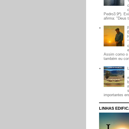
Pedro3.9ª). Ex
afirma: "Deus t
Assim como o 
também eu con
importantes ens
LINHAS EDIFI