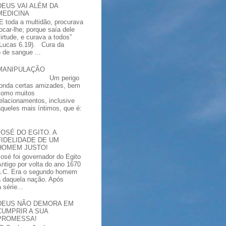
DEUS VAI ALÉM DA
MEDICINA
“E toda a multidão, procurava
tocar-lhe; porque saía dele
virtude, e curava a todos”
(Lucas 6.19). Cura da
 de sangue ...
MANIPULAÇÃO
Um perigo
ronda certas amizades, bem
como muitos
relacionamentos, inclusive
aqueles mais íntimos, que é:
JOSÉ DO EGITO. A
FIDELIDADE DE UM
HOMEM JUSTO!
José foi governador do Egito
Antigo por volta do ano 1670
a.C. Era o segundo homem
a daquela nação. Após
série...
DEUS NÃO DEMORA EM
CUMPRIR A SUA
PROMESSA!