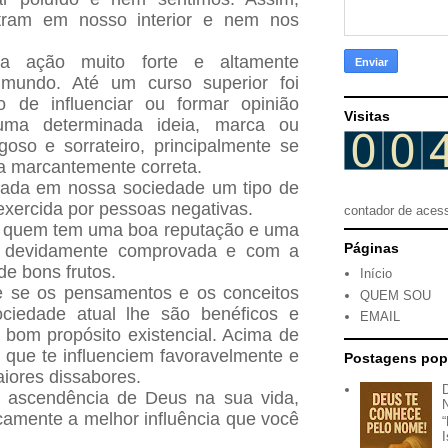
ntram em nosso interior e nem nos
a ação muito forte e altamente
 mundo. Até um curso superior foi
o de influenciar ou formar opinião
Visitas
uma determinada ideia, marca ou
goso e sorrateiro, principalmente se
ia marcantemente correta.
tada em nossa sociedade um tipo de
xercida por pessoas negativas.
contador de aces
e quem tem uma boa reputação e uma
Páginas
 já devidamente comprovada e com a
de bons frutos.
Início
e se os pensamentos e os conceitos
QUEM SOU
ociedade atual lhe são benéficos e
EMAIL
bom propósito existencial. Acima de
 que te influenciem favoravelmente e
Postagens pop
iores dissabores.
a ascendência de Deus na sua vida,
amente a melhor influência que você