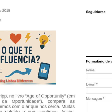
de 2015
Seguidores
?
Formulário de 
Nome
E-mail
*
ipp, no livro "Age of Opportunity" (em
Mensagem
*
 da Oportunidade"), compara as
bemos com o ar que nos cerca. Muitas
ar poluído e nem sentimos. Assim,