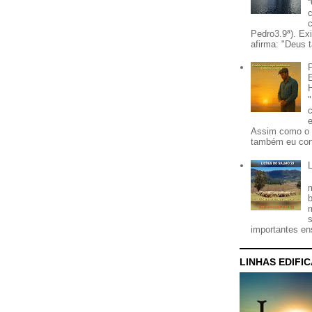
Pedro3.9ª). Ex
afirma: "Deus t
Assim como o 
também eu con
importantes ens
LINHAS EDIFI