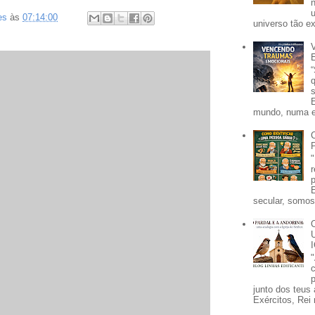
es
às
07:14:00
universo tão e
mundo, numa e
secular, somos 
p
junto dos teus 
Exércitos, Rei 