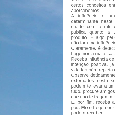
certos conceitos e
apercebemos.
A influência é um
determinante neste
criado com o intuit
pública quanto a 
produto. É algo peri
não for uma influênc
Claramente, é detec
hegemonia maléfica e
Receba influência d
intenção positiva,
vida também repleta 
Observe detidament
externados nesta s
podem te levar a um 
tudo, procure amigos
que não te tragam ma
E, por fim, receba 
pois Ele é hegemonic
poderá receber.