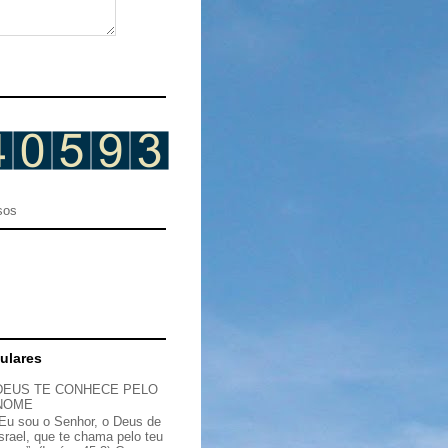
sos
ulares
DEUS TE CONHECE PELO
NOME
“Eu sou o Senhor, o Deus de
Israel, que te chama pelo teu