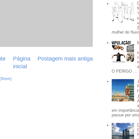
mulher do fluxo
te
Página
Postagem mais antiga
inicial
O PERIGO ...
(Atom)
em importânci
passar por uma 