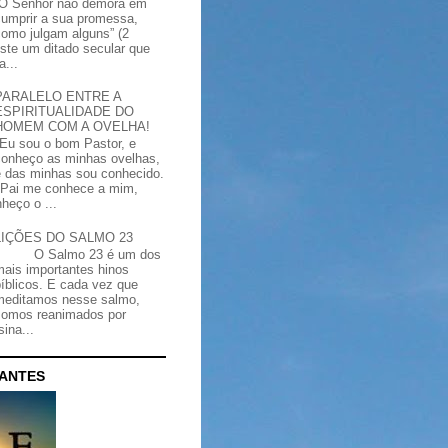
“O Senhor não demora em
cumprir a sua promessa,
como julgam alguns” (2
iste um ditado secular que
a...
PARALELO ENTRE A
ESPIRITUALIDADE DO
HOMEM COM A OVELHA!
"Eu sou o bom Pastor, e
conheço as minhas ovelhas,
e das minhas sou conhecido.
Pai me conhece a mim,
heço o ...
LIÇÕES DO SALMO 23
O Salmo 23 é um dos
mais importantes hinos
bíblicos. E cada vez que
meditamos nesse salmo,
somos reanimados por
ina...
CANTES