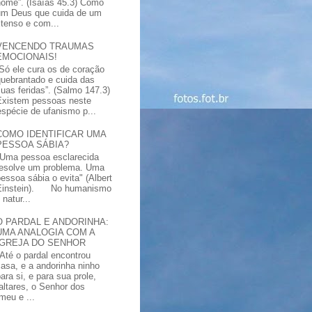
nome”. (Isaías 45.3) Como
um Deus que cuida de um
xtenso e com...
VENCENDO TRAUMAS
EMOCIONAIS!
“Só ele cura os de coração
quebrantado e cuida das
suas feridas”. (Salmo 147.3)
Existem pessoas neste
spécie de ufanismo p...
COMO IDENTIFICAR UMA
PESSOA SÁBIA?
"Uma pessoa esclarecida
resolve um problema. Uma
pessoa sábia o evita" (Albert
Einstein). No humanismo
natur...
O PARDAL E ANDORINHA:
UMA ANALOGIA COM A
IGREJA DO SENHOR
"Até o pardal encontrou
casa, e a andorinha ninho
ara si, e para sua prole,
altares, o Senhor dos
meu e ...