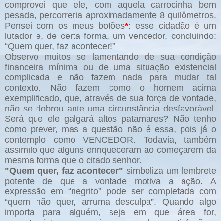
comprovei que ele, com aquela carrocinha bem
pesada, percorreria aproximadamente 8 quilômetros.
Pensei com os meus botões
*
: esse cidadão é um
lutador e, de certa forma, um vencedor, concluindo:
“Quem quer, faz acontecer!”
Observo muitos se lamentando de sua condição
financeira mínima ou de uma situação existencial
complicada e não fazem nada para mudar tal
contexto. Não fazem como o homem acima
exemplificado, que, através de sua força de vontade,
não se dobrou ante uma circunstância desfavorável.
Será que ele galgará altos patamares? Não tenho
como prever, mas a questão não é essa, pois já o
contemplo como VENCEDOR. Todavia, também
assimilo que alguns enriqueceram ao começarem da
mesma forma que o citado senhor.
"Quem quer, faz acontecer"
simboliza um lembrete
potente de que a vontade motiva a ação. A
expressão em “negrito” pode ser completada com
“quem não quer, arruma desculpa”. Quando algo
importa para alguém, seja em que área for,