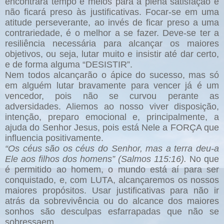
encontrará tempo e meios para a plena satisfação e
não ficará preso às justificativas. Focar-se em uma
atitude perseverante, ao invés de ficar preso a uma
contrariedade, é o melhor a se fazer. Deve-se ter a
resiliência necessária para alcançar os maiores
objetivos, ou seja, lutar muito e insistir até dar certo,
e de forma alguma “DESISTIR”.
Nem todos alcançarão o ápice do sucesso, mas só
em alguém lutar bravamente para vencer já é um
vencedor, pois não se curvou perante as
adversidades. Aliemos ao nosso viver disposição,
intenção, preparo emocional e, principalmente, a
ajuda do Senhor Jesus, pois está Nele a FORÇA que
influencia positivamente.
“Os céus são os céus do Senhor, mas a terra deu-a
Ele aos filhos dos homens” (Salmos 115:16).
No que
é permitido ao homem, o mundo está aí para ser
conquistado, e, com LUTA, alcançaremos os nossos
maiores propósitos. Usar justificativas para não ir
atrás da sobrevivência ou do alcance dos maiores
sonhos são desculpas esfarrapadas que não se
sobressaem.