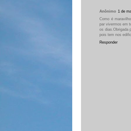
Anônimo
1 de ma
Como é maravilho
par vivermos em t
os dias.Obrigada 
pois tem nos edifi
Responder