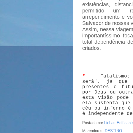
existências, dista
permitido um r
arrependimento e vo
Salvador de nossas v
Assim, nessa viagem 
importantíssimo fo
total dependência de
criados.
________________
*
Fatalismo
:
será", já que 
presentes e futu
por Deus ou outr
esta visão pode 
ela sustenta que
céu ou inferno é
é independente de
Postado por
Linhas Edificant
Marcadores:
DESTINO