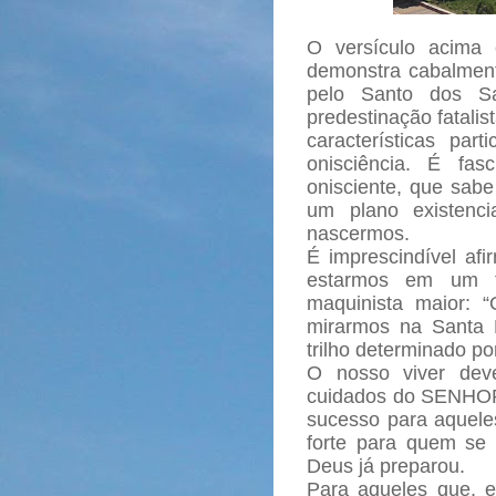
O versículo acima 
demonstra cabalment
pelo Santo dos S
predestinação fatalist
características par
onisciência. É fa
onisciente, que sabe
um plano existenc
nascermos.
É imprescindível af
estarmos em um t
maquinista maior: 
mirarmos na Santa 
trilho determinado po
O nosso viver dev
cuidados do SENHOR
sucesso para aquele
forte para quem se
Deus já preparou.
Para aqueles que, 