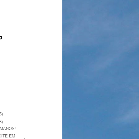
g
5)
3)
MANOS!
DITE EM