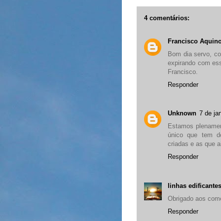
4 comentários:
Francisco Aquin
Bom dia servo, c
expirando com ess
Francisco.
Responder
Unknown
7 de ja
Estamos plenament
único que tem d
criadas e as que 
Responder
linhas edificante
Obrigado aos come
Responder