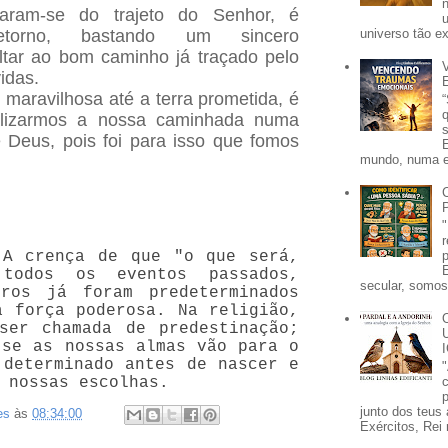
nciaram-se do trajeto do Senhor, é
etorno, bastando um sincero
universo tão e
ltar ao bom caminho já traçado pelo
idas.
maravilhosa até a terra prometida, é
calizarmos a nossa caminhada numa
 Deus, pois foi para isso que fomos
mundo, numa e
 A crença de que "o que será,
todos os eventos passados,
secular, somos 
ros já foram predeterminados
a força poderosa. Na religião,
ser chamada de predestinação;
 se as nossas almas vão para o
 determinado antes de nascer e
 nossas escolhas.
p
junto dos teus 
es
às
08:34:00
Exércitos, Rei 