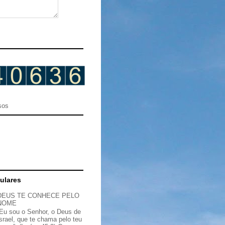
sos
ulares
DEUS TE CONHECE PELO
NOME
“Eu sou o Senhor, o Deus de
Israel, que te chama pelo teu