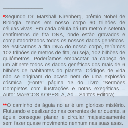
______________
*
Segundo Dr. Marshall Nirenberg, prêmio Nobel de
Biologia, temos em nosso corpo 60 trilhões de
células vivas. Em cada célula há um metro e setenta
centímetros de fita DNA, onde estão gravados e
computadorizados todos os nossos dados genéticos.
Se esticarmos a fita DNA do nosso corpo, teríamos
102 trilhões de metros de fita, ou seja, 102 bilhões de
quilômetros. Poderíamos empacotar na cabeça de
um alfinete todos os dados genéticos dos mais de 6
bilhões de habitantes do planeta. Códigos de vida
não se originam do acaso nem de uma explosão
cósmica. (Fonte: página 13 do Livro “Sermões
Completos com ilustrações e notas exegéticas –
Autor MARCOS KOPESLA, Ad – Santos Editora).
**
O caminho da águia no ar é um glorioso mistério.
Flutuando e deslizando nas correntes de ar quente, a
águia consegue planar e circular majestosamente
sem fazer quase movimento nenhum nas suas asas.