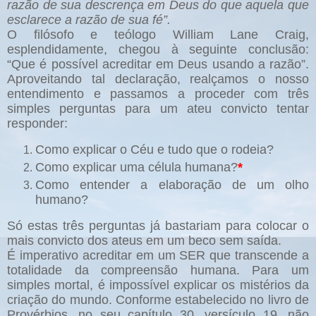
razão de sua descrença em Deus do que aquela que
esclarece a razão de sua fé”.
O filósofo e teólogo William Lane Craig,
esplendidamente, chegou à seguinte conclusão:
“Que é possível acreditar em Deus usando a razão”.
Aproveitando tal declaração, realçamos o nosso
entendimento e passamos a proceder com três
simples perguntas para um ateu convicto tentar
responder:
Como explicar o Céu e tudo que o rodeia?
Como explicar uma célula humana?
*
Como entender a elaboração de um olho
humano?
Só estas três perguntas já bastariam para colocar o
mais convicto dos ateus em um beco sem saída.
É imperativo acreditar em um SER que transcende a
totalidade da compreensão humana. Para um
simples mortal, é impossível explicar os mistérios da
criação do mundo. Conforme estabelecido no livro de
Provérbios, no seu capítulo 30, versículo 19, não