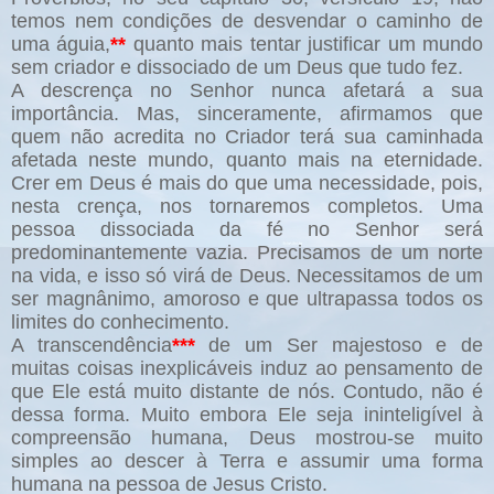
temos nem condições de desvendar o caminho de
uma águia,
**
quanto mais tentar justificar um mundo
sem criador e dissociado de um Deus que tudo fez.
A descrença no Senhor nunca afetará a sua
importância. Mas, sinceramente, afirmamos que
quem não acredita no Criador terá sua caminhada
afetada neste mundo, quanto mais na eternidade.
Crer em Deus é mais do que uma necessidade, pois,
nesta crença, nos tornaremos completos. Uma
pessoa dissociada da fé no Senhor será
predominantemente vazia. Precisamos de um norte
na vida, e isso só virá de Deus. Necessitamos de um
ser magnânimo, amoroso e que ultrapassa todos os
limites do conhecimento.
A transcendência
***
de um Ser majestoso e de
muitas coisas inexplicáveis induz ao pensamento de
que Ele está muito distante de nós. Contudo, não é
dessa forma. Muito embora Ele seja ininteligível à
compreensão humana, Deus mostrou-se muito
simples ao descer à Terra e assumir uma forma
humana na pessoa de Jesus Cristo.