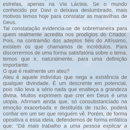
estrelas, apenas na Via Láctea. Se o mundo
conhecido por Davi o deixava deslumbrado, mais
motivos temos hoje para constatar as maravilhas de
Deus.
Tal constatação evidencia-se de sobremaneira para
quem realmente acredita nos prodígios do Criador.
Pois, na contramão dos adeptos fiéis do Altíssimo,
existem os que chamamos de incrédulos. Para
discorrermos de uma forma satisfatória sobre o tema,
temos que ir, naturalmente, para uma definição
importante:
O que é realmente um ateu?
Ateu é aquele indivíduo que nega a existência de
qualquer divindade. É um descrente em potencial,
pois não leva a sério nada que enalteça a grandeza
divina. Muitos exprimem que crer em Deus é uma
utopia. Afirmam ainda que, só consubstanciado na
emoção exacerbada e destituída de razão, poderá
confiar em um ser que ninguém vê. Porém, de forma
opositiva a essa ideia, defendemos de forma enfática
que:
“Dá mais trabalho a uma pessoa explicar a