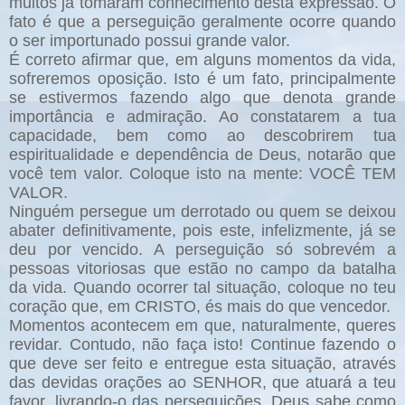
muitos já tomaram conhecimento desta expressão. O
fato é que a perseguição geralmente ocorre quando
o ser importunado possui grande valor.
É correto afirmar que, em alguns momentos da vida,
sofreremos oposição. Isto é um fato, principalmente
se estivermos fazendo algo que denota grande
importância e admiração. Ao constatarem a tua
capacidade, bem como ao descobrirem tua
espiritualidade e dependência de Deus, notarão que
você tem valor. Coloque isto na mente: VOCÊ TEM
VALOR.
Ninguém persegue um derrotado ou quem se deixou
abater definitivamente, pois este, infelizmente, já se
deu por vencido. A perseguição só sobrevém a
pessoas vitoriosas que estão no campo da batalha
da vida. Quando ocorrer tal situação, coloque no teu
coração que, em CRISTO, és mais do que vencedor.
Momentos acontecem em que, naturalmente, queres
revidar. Contudo, não faça isto! Continue fazendo o
que deve ser feito e entregue esta situação, através
das devidas orações ao SENHOR, que atuará a teu
favor, livrando-o das perseguições. Deus sabe como