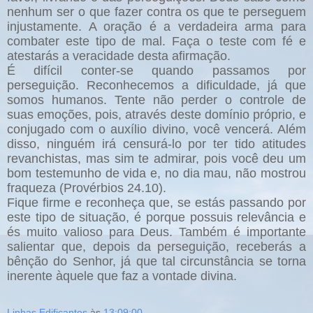
nenhum ser o que fazer contra os que te perseguem
injustamente. A oração é a verdadeira arma para
combater este tipo de mal. Faça o teste com fé e
atestarás a veracidade desta afirmação.
É difícil conter-se quando passamos por
perseguição. Reconhecemos a dificuldade, já que
somos humanos. Tente não perder o controle de
suas emoções, pois, através deste domínio próprio, e
conjugado com o auxílio divino, você vencerá. Além
disso, ninguém irá censurá-lo por ter tido atitudes
revanchistas, mas sim te admirar, pois você deu um
bom testemunho de vida e, no dia mau, não mostrou
fraqueza (Provérbios 24.10).
Fique firme e reconheça que, se estás passando por
este tipo de situação, é porque possuis relevância e
és muito valioso para Deus.
Também é importante
salientar que, depois da perseguição, receberás a
bênção do Senhor, já que tal circunstância se torna
inerente àquele que faz a vontade divina.
Linhas Edificantes
às
13:09:00