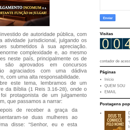
investido de autoridade pública, com
Visitas
 atividade jurisdicional, julgando os
esses submetidos à sua apreciação.
 enorme complexidade e, ao mesmo
es neste país, principalmente os de
contador de aces
são aprovados em concursos
 são agraciados com uma dádiva
Páginas
m, com uma alta responsabilidade.
Início
obre este tema, lembramos de um
QUEM SOU
e da Bíblia (1 Reis 3.16-28), onde o
EMAIL
foi protagonista de um julgamento
um, que passamos a narrar:
Postagens pop
epois de receber a graça da
esentaram-se duas mulheres ao
ma disse: "Senhor, eu e esta