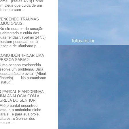
nome”. (Isaías 45.3) Como
um Deus que cuida de um
xtenso e com...
VENCENDO TRAUMAS
EMOCIONAIS!
“Só ele cura os de coração
quebrantado e cuida das
suas feridas”. (Salmo 147.3)
Existem pessoas neste
spécie de ufanismo p...
COMO IDENTIFICAR UMA
PESSOA SÁBIA?
"Uma pessoa esclarecida
resolve um problema. Uma
pessoa sábia o evita" (Albert
Einstein). No humanismo
natur...
O PARDAL E ANDORINHA:
UMA ANALOGIA COM A
IGREJA DO SENHOR
"Até o pardal encontrou
casa, e a andorinha ninho
ara si, e para sua prole,
altares, o Senhor dos
meu e ...