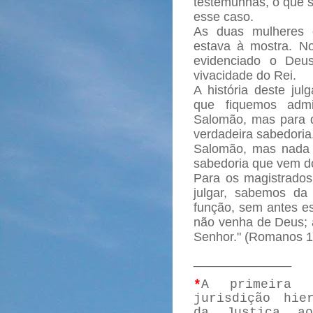
testemunhas, o que s
esse caso.
As duas mulheres 
estava à mostra. N
evidenciado o Deu
vivacidade do Rei.
A história deste jul
que fiquemos admi
Salomão, mas para 
verdadeira sabedoria
Salomão, mas nada 
sabedoria que vem do
Para os magistrados
julgar, sabemos da
função, sem antes e
não venha de Deus; a
Senhor." (Romanos 1
______________
*
A primeira 
jurisdição hie
da Justiça a