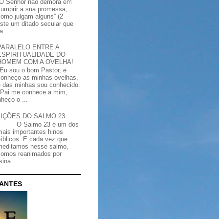
“O Senhor não demora em
cumprir a sua promessa,
como julgam alguns” (2
iste um ditado secular que
a...
PARALELO ENTRE A
ESPIRITUALIDADE DO
HOMEM COM A OVELHA!
"Eu sou o bom Pastor, e
conheço as minhas ovelhas,
e das minhas sou conhecido.
Pai me conhece a mim,
heço o ...
LIÇÕES DO SALMO 23
O Salmo 23 é um dos
mais importantes hinos
bíblicos. E cada vez que
meditamos nesse salmo,
somos reanimados por
ina...
CANTES