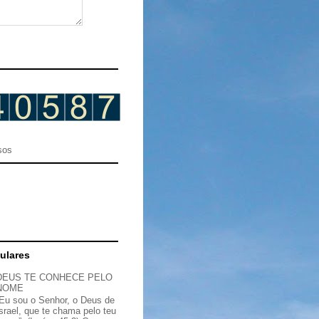
sos
ulares
DEUS TE CONHECE PELO
NOME
“Eu sou o Senhor, o Deus de
Israel, que te chama pelo teu