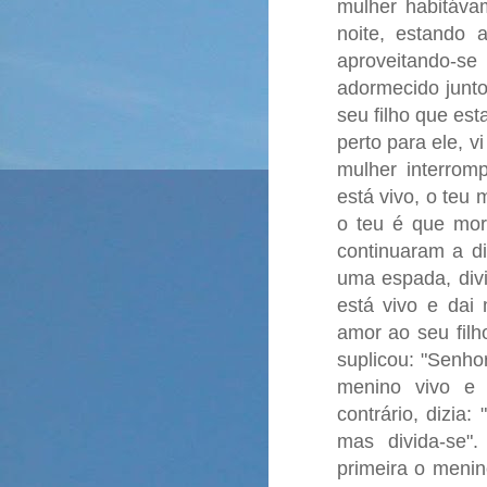
mulher habitáv
noite, estando a
aproveitando-se
adormecido junto
seu filho que es
perto para ele, v
mulher interrom
está vivo, o teu 
o teu é que mor
continuaram a di
uma espada, div
está vivo e dai
amor ao seu filho
suplicou: "Senho
menino vivo e 
contrário, dizia
mas divida-se"
primeira o menin