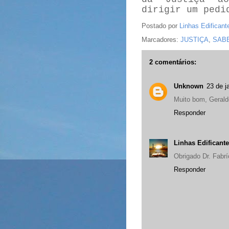
dirigir um pedi
Postado por
Linhas Edificant
Marcadores:
JUSTIÇA
,
SAB
2 comentários:
Unknown
23 de j
Muito bom, Gerald
Responder
Linhas Edificant
Obrigado Dr. Fabrí
Responder