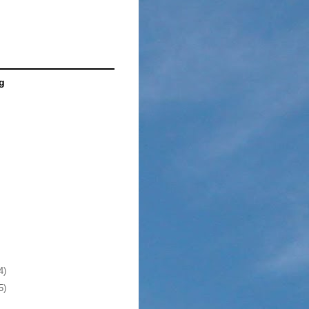
g
4)
5)