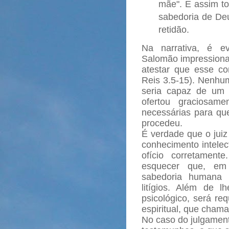
mãe". E assim to
sabedoria de Deu
retidão.
Na narrativa, é e
Salomão impressiona
atestar que esse c
Reis 3.5-15). Nenhu
seria capaz de um 
ofertou graciosam
necessárias para q
procedeu.
É verdade que o juiz
conhecimento intelect
ofício corretamen
esquecer que, em 
sabedoria humana 
litígios. Além de 
psicológico, será re
espiritual, que chama
No caso do julgamen