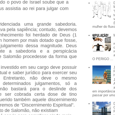
do o povo de Israel soube que a
s assistia ao rei para julgar com
videnciada uma grande sabedoria.
mulher do fluxo
va pela sapiência; contudo, devemos
onhecimento foi herdado de Deus (1
m homem por mais dotado que fosse,
julgamento dessa magnitude. Deus
ente a sabedoria e a perspicácia
ue Salomão procedesse da forma que
O PERIGO ...
 investido em seu cargo deve possuir
ual e saber jurídico para exercer seu
te. Entretanto, não deve o mesmo
determinados julgamentos, só a
não bastará para o deslinde dos
em importânci
lhe ser cobrada certa dose de tino
passar por uma 
querido também aquele discernimento
remos de “Discernimento Espiritual”.
to de Salomão, não existiam