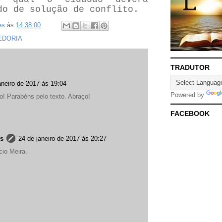
do de solução de conflito.
es
às
14:38:00
EDORIA
TRADUTOR
aneiro de 2017 às 19:04
Powered by
o! Parabéns pelo texto. Abraço!
FACEBOOK
es
24 de janeiro de 2017 às 20:27
cio Meira.