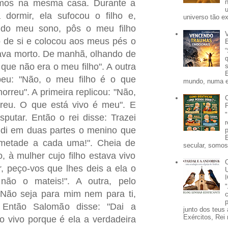
amos na mesma casa. Durante a
 dormir, ela sufocou o filho e,
universo tão e
 do meu sono, pôs o meu filho
 de si e colocou aos meus pés o
tava morto. De manhã, olhando de
i que não era o meu filho". A outra
peu: "Não, o meu filho é o que
mundo, numa e
morreu". A primeira replicou: "Não,
reu. O que está vivo é meu". E
sputar. Então o rei disse: Trazei
idi em duas partes o menino que
 metade a cada uma!". Cheia de
secular, somos 
, à mulher cujo filho estava vivo
r, peço-vos que lhes deis a ela o
não o mateis!". A outra, pelo
: "Não seja para mim nem para ti,
p
. Então Salomão disse: "Dai a
junto dos teus 
Exércitos, Rei 
o vivo porque é ela a verdadeira