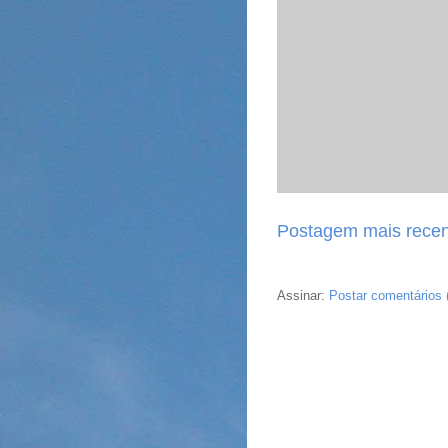
Postagem mais recen
Assinar:
Postar comentários 