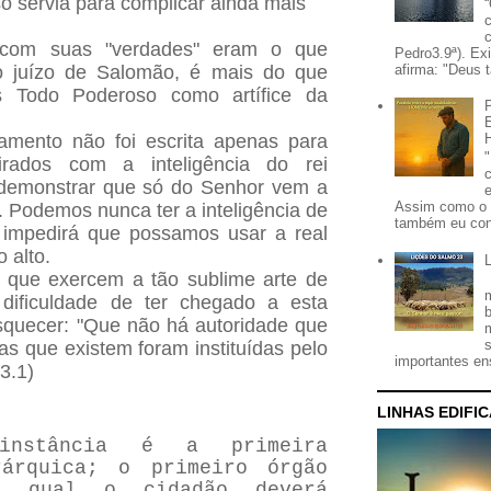
ó servia para complicar ainda mais
com suas "verdades" eram o que
Pedro3.9ª). Ex
o juízo de Salomão, é mais do que
afirma: "Deus t
s Todo Poderoso como artífice da
gamento não foi escrita apenas para
rados com a inteligência do rei
demonstrar que só do Senhor vem a
Assim como o 
. Podemos nunca ter a inteligência de
também eu con
impedirá que possamos usar a real
 alto.
 que exercem a tão sublime arte de
 dificuldade de ter chegado a esta
squecer: "Que não há autoridade que
s que existem foram instituídas pelo
importantes ens
3.1)
LINHAS EDIFI
instância é a primeira
rárquica; o primeiro órgão
o qual o cidadão deverá