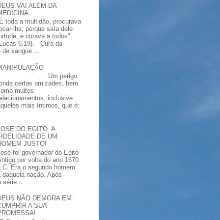
DEUS VAI ALÉM DA
MEDICINA
“E toda a multidão, procurava
tocar-lhe; porque saía dele
virtude, e curava a todos”
(Lucas 6.19). Cura da
 de sangue ...
MANIPULAÇÃO
Um perigo
ronda certas amizades, bem
como muitos
relacionamentos, inclusive
aqueles mais íntimos, que é:
JOSÉ DO EGITO. A
FIDELIDADE DE UM
HOMEM JUSTO!
José foi governador do Egito
Antigo por volta do ano 1670
a.C. Era o segundo homem
a daquela nação. Após
série...
DEUS NÃO DEMORA EM
CUMPRIR A SUA
PROMESSA!