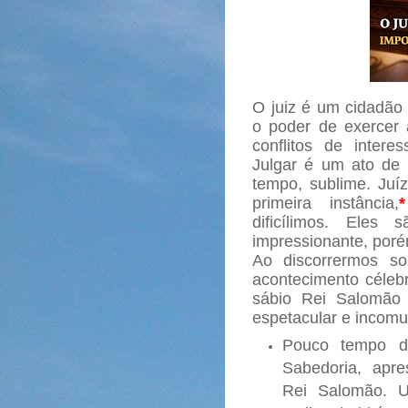
O juiz é um cidadão 
o poder de exercer a
conflitos de inter
Julgar é um ato de
tempo, sublime. Juíz
primeira instância,
*
dificílimos. Eles
impressionante, poré
Ao discorrermos s
acontecimento célebr
sábio Rei Salomão 
espetacular e incom
Pouco tempo d
Sabedoria, apr
Rei Salomão. U