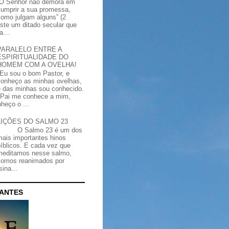
“O Senhor não demora em
cumprir a sua promessa,
como julgam alguns” (2
iste um ditado secular que
a...
PARALELO ENTRE A
ESPIRITUALIDADE DO
HOMEM COM A OVELHA!
"Eu sou o bom Pastor, e
conheço as minhas ovelhas,
e das minhas sou conhecido.
Pai me conhece a mim,
heço o ...
LIÇÕES DO SALMO 23
O Salmo 23 é um dos
mais importantes hinos
bíblicos. E cada vez que
meditamos nesse salmo,
somos reanimados por
ina...
CANTES