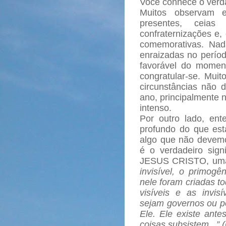
Você conhece o verda
Muitos observam e
presentes, ceias
confraternizações e,
comemorativas. Nad
enraizadas no períod
favorável do momen
congratular-se. Mui
circunstâncias não 
ano, principalmente n
intenso.
Por outro lado, en
profundo do que est
algo que não devem
é o verdadeiro signi
JESUS CRISTO, uma
invisível, o primogê
nele foram criadas to
visíveis e as invis
sejam governos ou po
Ele. Ele existe ante
coisas subsistem...” 