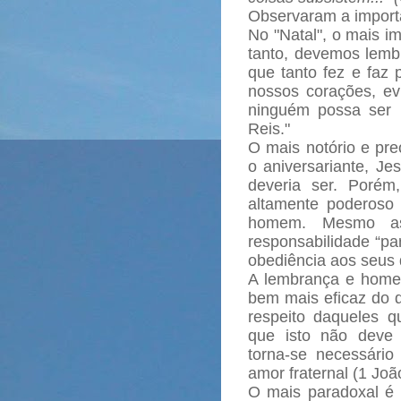
Observaram a importâ
No "Natal", o mais im
tanto, devemos lembr
que tanto fez e faz 
nossos corações, e
ninguém possa ser 
Reis."
O mais notório e pre
o aniversariante, Je
deveria ser. Porém
altamente poderoso
homem. Mesmo as
responsabilidade “pa
obediência aos seus 
A lembrança e hom
bem mais eficaz do qu
respeito daqueles q
que isto não deve 
torna-se necessári
amor fraternal (1 Joã
O mais paradoxal é