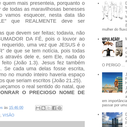
é quem mais presenteia, porquanto o
r de todas as maravilhosas benesses
o vamos esquecer, nesta data tão
UELE" que REALMENTE deve ser
mulher do fluxo
s que devem ser feitas; todavia, não
UMADOR DA FÉ, pois o louvor ao
s requerido, uma vez que JESUS é o
” de que se tem notícia, pois todas
as através dele e, sem Ele, nada do
o feito (João 1.3). Jesus fez também
O PERIGO ...
s. Se cada uma delas fosse escrita,
o no mundo inteiro haveria espaço
vros que seriam escritos (João 21.25).
eçamos o real sentido do natal, que
HONRAR O PRECIOSO NOME DE
em importânci
passar por uma 
es
às
15:46:00
O
,
VISÃO