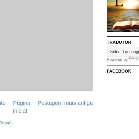
TRADUTOR
Powered by
FACEBOOK
te
Página
Postagem mais antiga
inicial
(Atom)