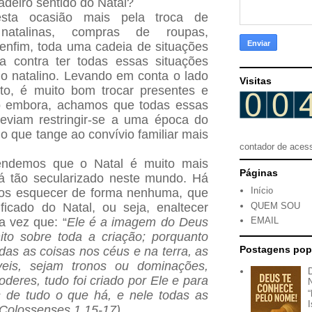
deiro sentido do Natal?
sta ocasião mais pela troca de
 natalinas, compras de roupas,
 enfim, toda uma cadeia de situações
a contra ter todas essas situações
o natalino. Levando em conta o lado
Visitas
to, é muito bom trocar presentes e
to embora, achamos que todas essas
deviam restringir-se a uma época do
o que tange ao convívio familiar mais
contador de aces
tendemos que o Natal é muito mais
Páginas
á tão secularizado neste mundo. Há
Início
os esquecer de forma nenhuma, que
QUEM SOU
ficado do Natal, ou seja, enaltecer
 vez que: “
Ele é a imagem do Deus
EMAIL
nito sobre toda a criação; porquanto
Postagens pop
das as coisas nos céus e na terra, as
íveis, sejam tronos ou dominações,
deres, tudo foi criado por Ele e para
s de tudo o que há, e nele todas as
(Colossenses 1.15-17).