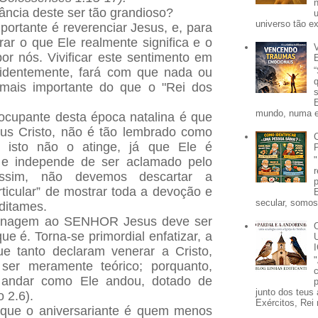
ncia deste ser tão grandioso?
universo tão e
portante é reverenciar Jesus, e, para
ar o que Ele realmente significa e o
por nós. Vivificar este sentimento em
videntemente, fará com que nada ou
mais importante do que o "Rei dos
mundo, numa e
ocupante desta época natalina é que
sus Cristo, não é tão lembrado como
, isto não o atinge, já que Ele é
 e independe de ser aclamado pelo
sim, não devemos descartar a
rticular” de mostrar toda a devoção e
secular, somos 
ditames.
enagem ao SENHOR Jesus deve ser
e é. Torna-se primordial enfatizar, a
ue tanto declaram venerar a Cristo,
ser meramente teórico; porquanto,
o andar como Ele andou, dotado de
p
junto dos teus 
o 2.6).
Exércitos, Rei 
 que o aniversariante é quem menos