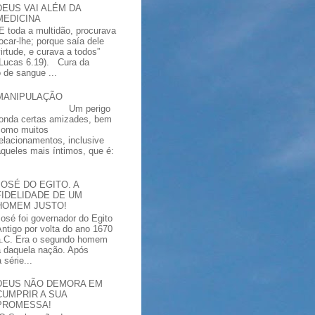
DEUS VAI ALÉM DA
MEDICINA
“E toda a multidão, procurava
tocar-lhe; porque saía dele
virtude, e curava a todos”
(Lucas 6.19). Cura da
 de sangue ...
MANIPULAÇÃO
Um perigo
ronda certas amizades, bem
como muitos
relacionamentos, inclusive
aqueles mais íntimos, que é:
JOSÉ DO EGITO. A
FIDELIDADE DE UM
HOMEM JUSTO!
José foi governador do Egito
Antigo por volta do ano 1670
a.C. Era o segundo homem
a daquela nação. Após
série...
DEUS NÃO DEMORA EM
CUMPRIR A SUA
PROMESSA!