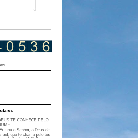
sos
ulares
DEUS TE CONHECE PELO
NOME
“Eu sou o Senhor, o Deus de
Israel, que te chama pelo teu