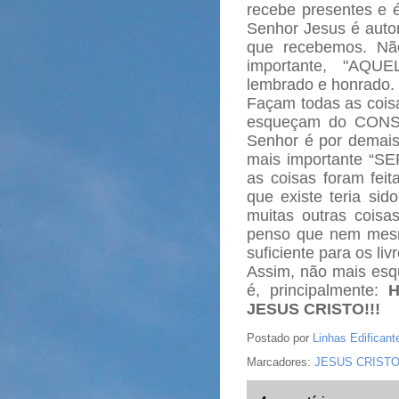
recebe presentes e 
Senhor Jesus é auto
que recebemos. Nã
importante, "AQ
lembrado e honrado.
Façam todas as coisa
esqueçam do CONS
Senhor é por demai
mais importante “SER
as coisas foram feit
que existe teria sid
muitas outras coisa
penso que nem mesm
suficiente para os li
Assim, não mais esqu
é, principalmente:
JESUS CRISTO!!!
Postado por
Linhas Edificant
Marcadores:
JESUS CRIST