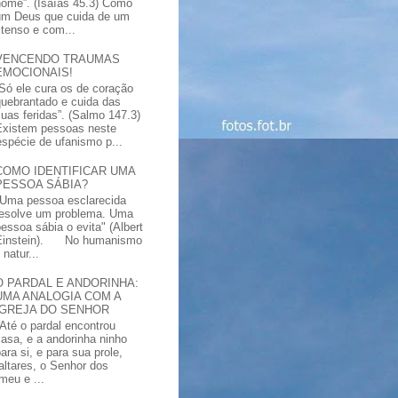
nome”. (Isaías 45.3) Como
um Deus que cuida de um
xtenso e com...
VENCENDO TRAUMAS
EMOCIONAIS!
“Só ele cura os de coração
quebrantado e cuida das
suas feridas”. (Salmo 147.3)
Existem pessoas neste
spécie de ufanismo p...
COMO IDENTIFICAR UMA
PESSOA SÁBIA?
"Uma pessoa esclarecida
resolve um problema. Uma
pessoa sábia o evita" (Albert
Einstein). No humanismo
natur...
O PARDAL E ANDORINHA:
UMA ANALOGIA COM A
IGREJA DO SENHOR
"Até o pardal encontrou
casa, e a andorinha ninho
ara si, e para sua prole,
altares, o Senhor dos
meu e ...