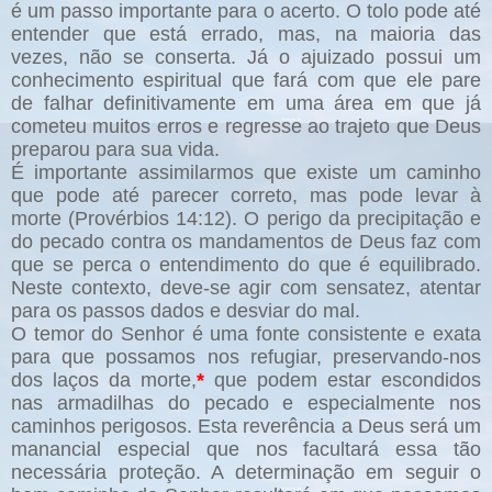
é um passo importante para o acerto. O tolo pode até
entender que está errado, mas, na maioria das
vezes, não se conserta. Já o ajuizado possui um
conhecimento espiritual que fará com que ele pare
de falhar definitivamente em uma área em que já
cometeu muitos erros e regresse ao trajeto que Deus
preparou para sua vida.
É importante assimilarmos que existe um caminho
que pode até parecer correto, mas pode levar à
morte (Provérbios 14:12). O perigo da precipitação e
do pecado contra os mandamentos de Deus faz com
que se perca o entendimento do que é equilibrado.
Neste contexto, deve-se agir com sensatez, atentar
para os passos dados e desviar do mal.
O temor do Senhor é uma fonte consistente e exata
para que possamos nos refugiar, preservando-nos
dos laços da morte,
*
que podem estar escondidos
nas armadilhas do pecado e especialmente nos
caminhos perigosos. Esta reverência a Deus será um
manancial especial que nos facultará essa tão
necessária proteção. A determinação em seguir o