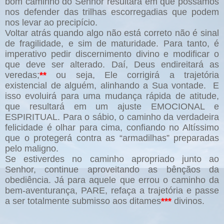
bom caminho do Senhor resultará em que possamos
nos defender das trilhas escorregadias que podem
nos levar ao precipício.
V
oltar atrás quando algo não está correto não é sinal
de fragilidade, e sim de maturid
ade.
Para tanto, é
imperativo pedir discernimento divino e modificar o
que deve ser alterado. Daí, Deus endireitará as
veredas;
**
ou seja, Ele corrigirá a trajetória
existencial de alguém, alinhando a Sua vontade.
E
isso evoluirá para uma mudança rápida de atitude,
que resultará em um ajuste EMOCIONAL e
ESPIRITUAL. Para o sábio, o caminho da verdadeira
felicidade é olhar para cima, confiando no Altíssimo
que o protegerá contra as “armadilhas” preparadas
pelo maligno.
Se estiverdes no caminho apropriado junto ao
Senhor, continue aproveitando as bênçãos da
obediência. Já para aquele que errou o caminho da
bem-aventurança, PARE, refaça a trajetória e passe
a ser totalmente submisso aos ditames
***
divinos.