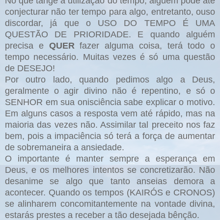
No que tange a utilização do tempo, alguém pode até
conjecturar não ter tempo para algo, entretanto, ouso
discordar, já que o USO DO TEMPO É UMA
QUESTÃO DE PRIORIDADE. E quando alguém
precisa e
QUER
fazer alguma coisa, terá todo o
tempo necessário. Muitas vezes é só uma questão
de DESEJO!
Por outro lado, quando pedimos algo a Deus,
geralmente o agir divino não é repentino, e só o
SENHOR em sua onisciência sabe explicar o motivo.
Em alguns casos a resposta vem até rápido, mas na
maioria das vezes não. Assimilar tal preceito nos faz
bem, pois a impaciência só terá a força de aumentar
de sobremaneira a ansiedade.
O importante é manter sempre a esperança em
Deus, e os melhores intentos se concretizarão. Não
desanime se algo que tanto anseias demora a
acontecer. Quando os tempos (KAIRÓS e CRONOS)
se alinharem concomitantemente na vontade divina,
estarás prestes a receber a tão desejada bênção.