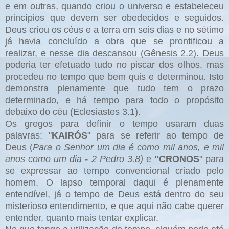
e em outras, quando criou o universo e estabeleceu
princípios que devem ser obedecidos e seguidos.
Deus criou os céus e a terra em seis dias e no sétimo
já havia concluído a obra que se prontificou a
realizar, e nesse dia descansou (Gênesis 2.2). Deus
poderia ter efetuado tudo no piscar dos olhos, mas
procedeu no tempo que bem quis e determinou. Isto
demonstra plenamente que tudo tem o prazo
determinado, e há tempo para todo o propósito
debaixo do céu (Eclesiastes 3.1).
Os gregos para definir o tempo usaram duas
palavras: "
KAIRÓS
" para se referir ao tempo de
Deus (
Para o Senhor um dia é como mil anos, e mil
anos como um dia -
2 Pedro 3.8
)
e
"CRONOS
" para
se expressar ao tempo convencional criado pelo
homem. O lapso temporal daqui é plenamente
entendível, já o tempo de Deus está dentro do seu
misterioso entendimento, e que aqui não cabe querer
entender, quanto mais tentar explicar.