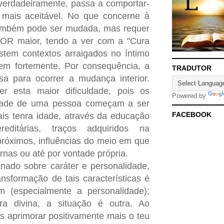
verdadeiramente, passa a comportar-
mais aceitável. No que concerne à
também pode ser mudada, mas requer
R maior, tendo a ver com a "Cura
stem contextos arraigados no íntimo
em fortemente. Por consequência, a
TRADUTOR
sa para ocorrer a mudança interior.
r esta maior dificuldade, pois os
Powered by
idade de uma pessoa começam a ser
FACEBOOK
is tenra idade, através da educação
ereditárias, traços adquiridos na
róximos, influências do meio em que
ernas ou até por vontade própria.
nado sobre caráter e personalidade,
nsformação de tais características é
m (especialmente a personalidade);
ra divina, a situação é outra. Ao
s aprimorar positivamente mais o teu