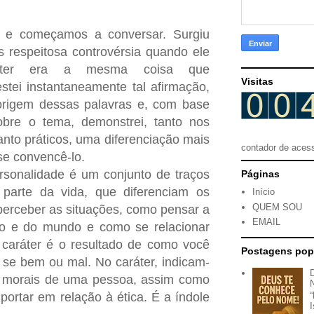
 e começamos a conversar. Surgiu
 respeitosa controvérsia quando ele
ráter era a mesma coisa que
Visitas
stei instantaneamente tal afirmação,
origem dessas palavras e, com base
obre o tema, demonstrei, tanto nos
anto práticos, uma diferenciação mais
contador de aces
se convencê-lo.
rsonalidade é um conjunto de traços
Páginas
 parte da vida, que diferenciam os
Início
QUEM SOU
perceber as situações, como pensar a
EMAIL
mo e do mundo e como se relacionar
 caráter é o resultado de como você
Postagens pop
 se bem ou mal. No caráter, indicam-
as morais de uma pessoa, assim como
ortar em relação à ética. É a índole