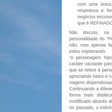
com uma única 
respeitosa e fi
negócios escusos
que é REFINADO
Não discuto, na 
personalidade do "Pr
não, mas apenas f
estou explanando.
"o personagem hipo
caráter vacilante pa
que se refere à pers
apreciando belos e c
viagens dispendiosas
Continuando a difere
forma mais didátic
modificado através 
no passado, o indiví