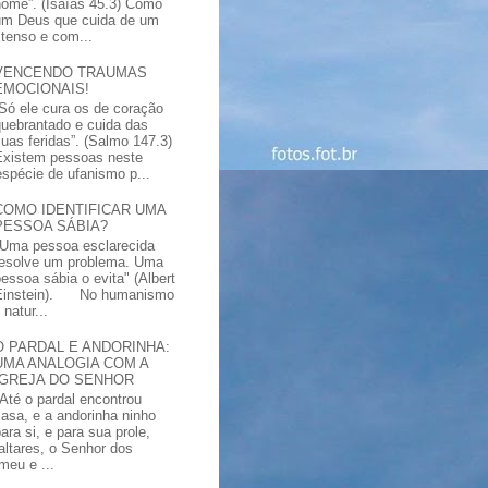
nome”. (Isaías 45.3) Como
um Deus que cuida de um
xtenso e com...
VENCENDO TRAUMAS
EMOCIONAIS!
“Só ele cura os de coração
quebrantado e cuida das
suas feridas”. (Salmo 147.3)
Existem pessoas neste
spécie de ufanismo p...
COMO IDENTIFICAR UMA
PESSOA SÁBIA?
"Uma pessoa esclarecida
resolve um problema. Uma
pessoa sábia o evita" (Albert
Einstein). No humanismo
natur...
O PARDAL E ANDORINHA:
UMA ANALOGIA COM A
IGREJA DO SENHOR
"Até o pardal encontrou
casa, e a andorinha ninho
ara si, e para sua prole,
altares, o Senhor dos
meu e ...