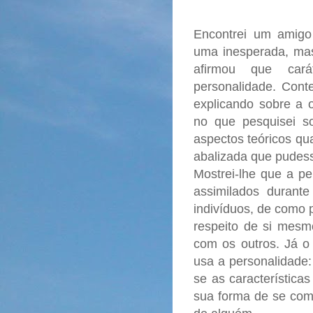
Encontrei um amigo
uma inesperada, mas
afirmou que ca
personalidade. Conte
explicando sobre a 
no que pesquisei s
aspectos teóricos qu
abalizada que pudes
Mostrei-lhe que a pe
assimilados durante
indivíduos, de como 
respeito de si mes
com os outros. Já o
usa a personalidade:
se as característic
sua forma de se comp