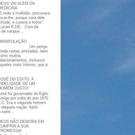
DEUS VAI ALÉM DA
MEDICINA
“E toda a multidão, procurava
tocar-lhe; porque saía dele
virtude, e curava a todos”
(Lucas 6.19). Cura da
 de sangue ...
MANIPULAÇÃO
Um perigo
ronda certas amizades, bem
como muitos
relacionamentos, inclusive
aqueles mais íntimos, que é:
JOSÉ DO EGITO. A
FIDELIDADE DE UM
HOMEM JUSTO!
José foi governador do Egito
Antigo por volta do ano 1670
a.C. Era o segundo homem
a daquela nação. Após
série...
DEUS NÃO DEMORA EM
CUMPRIR A SUA
PROMESSA!