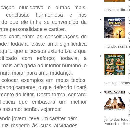
cação elucidativa e outras mais,
universo tão e
 conclusão harmoniosa e nos
ndo que ele tinha se convencido da
tre personalidade e caráter.
os confundem as conceituações de
de; todavia, existe uma significativa
mundo, numa e
aquilo que a pessoa exterioriza e que
ficado com esforço; todavia, a
 mais arraigada ao interior humano, e
tornará maior para uma mudança.
o colocar exemplos em meus textos,
secular, somos 
edagogicamente, o que defendo ficará
ente do leitor. Desta forma, contarei
 fictícia que embasará um melhor
 assunto; senão, vejamos:
p
ando jovem, teve um caráter bem
junto dos teus 
Exércitos, Rei 
diz respeito às suas atividades