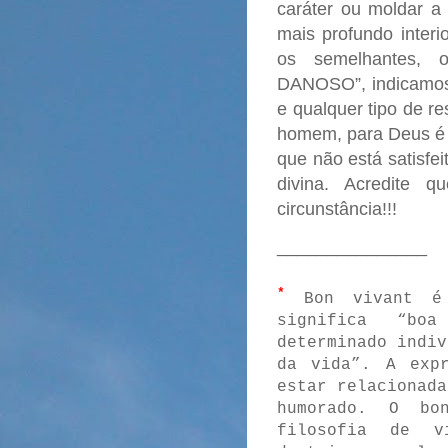
caráter ou moldar a 
mais profundo interi
os semelhantes,
DANOSO”, indicamos
e qualquer tipo de r
homem, para Deus é 
que não está satisfe
divina. Acredite 
circunstância!!!
_______________
*
Bon vivant é 
significa “bo
determinado indiv
da vida”. A expr
estar relacionada
humorado. O bo
filosofia de v