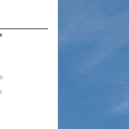
g
2)
3)