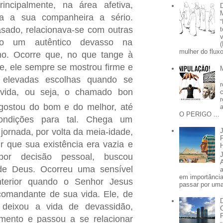
rincipalmente, na área afetiva,
a a sua companheira a sério.
ado, relacionava-se com outras
do um autêntico devasso na
mulher do fluxo
o. Ocorre que, no que tange à
e, ele sempre se mostrou firme e
levadas escolhas quando se
 vida, ou seja, o chamado bon
ostou do bom e do melhor, até
O PERIGO ...
ondições para tal. Chega um
ornada, por volta da meia-idade,
r que sua existência era vazia e
por decisão pessoal, buscou
de Deus. Ocorreu uma sensível
em importânci
nterior quando o Senhor Jesus
passar por uma 
comandante de sua vida. Ele, de
 deixou a vida de devassidão,
mento e passou a se relacionar