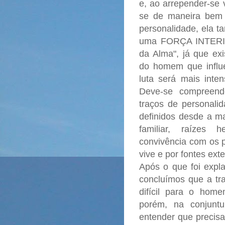
e, ao arrepender-se 
se de maneira bem 
personalidade, ela 
uma FORÇA INTERIO
da Alma", já que exi
do homem que influ
luta será mais inten
Deve-se compreende
traços de personal
definidos desde a ma
familiar, raízes h
convivência com os p
vive e por fontes ext
Após o que foi expla
concluímos que a tra
difícil para o home
porém, na conjuntu
entender que precisa