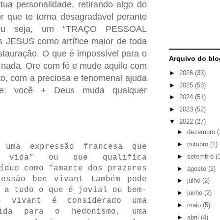
tua personalidade, retirando algo do
or que te torna desagradável perante
 ou seja, um “TRAÇO PESSOAL
 JESUS como artífice maior de toda
estauração. O que é impossível para o
Arquivo do blo
nada. Ore com fé e mude aquilo com
►
2026
(33)
ito, com a preciosa e fenomenal ajuda
►
2025
(53)
que: você + Deus muda qualquer
►
2024
(51)
►
2023
(52)
▼
2022
(27)
►
dezembro
(
►
outubro
(1)
uma expressão francesa que
►
setembro
(
a vida” ou que qualifica
íduo como “amante dos prazeres
►
agosto
(2)
essão bon vivant também pode
►
julho
(2)
 a tudo o que é jovial ou bem-
►
junho
(2)
n vivant é considerado uma
►
maio
(5)
ida para o hedonismo, uma
►
abril
(4)