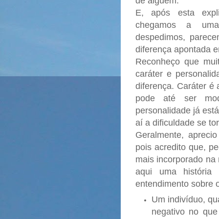
de alguém.
E, após esta expli
chegamos a uma
despedimos, parece
diferença apontada en
Reconheço que muit
caráter e personalida
diferença. Caráter é 
pode até ser modi
personalidade já está
aí a dificuldade se 
Geralmente, apreci
pois acredito que, p
mais incorporado na m
aqui uma história
entendimento sobre o
Um indivíduo, qu
negativo no que 