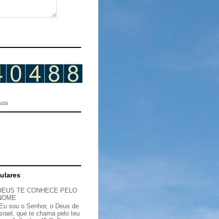
sos
ulares
DEUS TE CONHECE PELO
NOME
“Eu sou o Senhor, o Deus de
Israel, que te chama pelo teu