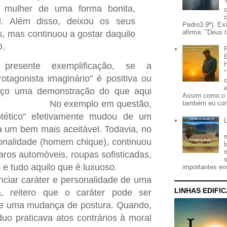
mulher de uma forma bonita,
el. Além disso, deixou os seus
Pedro3.9ª). Ex
afirma: "Deus t
, mas continuou a gostar daquilo
.
presente exemplificação, se a
otagonista imaginário" é positiva ou
aço uma demonstração do que aqui
Assim como o 
No exemplo em questão,
também eu con
tético" efetivamente mudou de um
ra um bem mais aceitável. Todavia, no
onalidade (homem chique), continuou
aros automóveis, roupas sofisticadas,
 e tudo aquilo que é luxuoso.
importantes ens
nciar caráter e personalidade de uma
LINHAS EDIFI
a, reitero que o caráter pode ser
de uma mudança de postura. Quando,
duo praticava atos contrários à moral