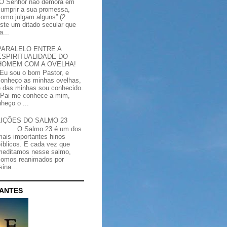
“O Senhor não demora em
cumprir a sua promessa,
como julgam alguns” (2
iste um ditado secular que
a...
PARALELO ENTRE A
ESPIRITUALIDADE DO
HOMEM COM A OVELHA!
"Eu sou o bom Pastor, e
conheço as minhas ovelhas,
e das minhas sou conhecido.
Pai me conhece a mim,
heço o ...
LIÇÕES DO SALMO 23
O Salmo 23 é um dos
mais importantes hinos
bíblicos. E cada vez que
meditamos nesse salmo,
somos reanimados por
ina...
CANTES