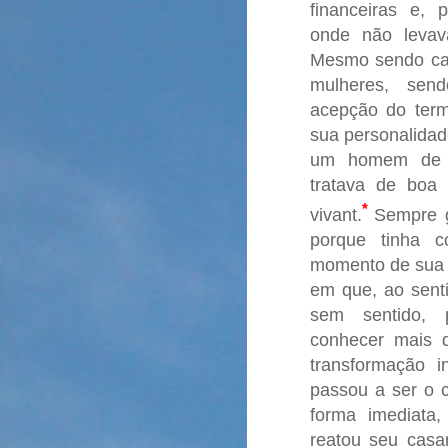
financeiras e, p
onde não levav
Mesmo sendo cas
mulheres, sen
acepção do term
sua personalidad
um homem de e
tratava de boa
*
vivant.
Sempre g
porque tinha c
momento de sua j
em que, ao senti
sem sentido, 
conhecer mais 
transformação i
passou a ser o 
forma imediata,
reatou seu casa