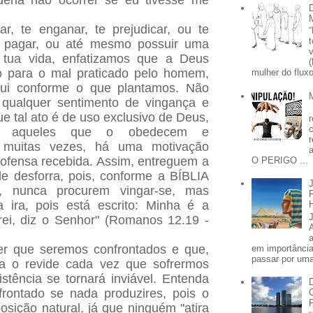
deria não ocorrer se eu tivesse me
, te enganar, te prejudicar, ou te
 pagar, ou até mesmo possuir uma
de tua vida, enfatizamos que a Deus
ão para o mal praticado pelo homem,
mulher do fluxo
ibui conforme o que plantamos. Não
 qualquer sentimento de vingança e
e tal ato é de uso exclusivo de Deus,
a aqueles que o obedecem e
muitas vezes, há uma motivação
a ofensa recebida. Assim, entreguem a
O PERIGO ...
e desforra, pois, conforme a BÍBLIA
s, nunca procurem vingar-se, mas
ira, pois está escrito: Minha é a
irei, diz o Senhor" (Romanos 12.19 -
er que seremos confrontados e que,
em importânci
passar por uma 
ra o revide cada vez que sofrermos
stência se tornará inviável. Entenda
rontado se nada produzires, pois o
osição natural, já que ninguém "atira