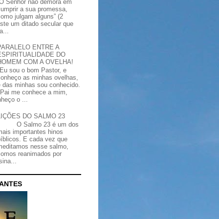
“O Senhor não demora em
cumprir a sua promessa,
como julgam alguns” (2
iste um ditado secular que
a...
PARALELO ENTRE A
ESPIRITUALIDADE DO
HOMEM COM A OVELHA!
"Eu sou o bom Pastor, e
conheço as minhas ovelhas,
e das minhas sou conhecido.
Pai me conhece a mim,
heço o ...
LIÇÕES DO SALMO 23
O Salmo 23 é um dos
mais importantes hinos
bíblicos. E cada vez que
meditamos nesse salmo,
somos reanimados por
ina...
CANTES