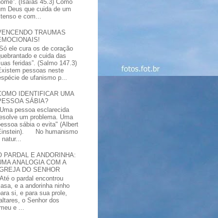
nome”. (Isaías 45.3) Como
um Deus que cuida de um
xtenso e com...
VENCENDO TRAUMAS
EMOCIONAIS!
“Só ele cura os de coração
quebrantado e cuida das
suas feridas”. (Salmo 147.3)
Existem pessoas neste
spécie de ufanismo p...
COMO IDENTIFICAR UMA
PESSOA SÁBIA?
"Uma pessoa esclarecida
resolve um problema. Uma
pessoa sábia o evita" (Albert
Einstein). No humanismo
natur...
O PARDAL E ANDORINHA:
UMA ANALOGIA COM A
IGREJA DO SENHOR
"Até o pardal encontrou
casa, e a andorinha ninho
ara si, e para sua prole,
altares, o Senhor dos
meu e ...