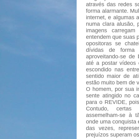
através das redes so
forma alarmante. Mu
internet, e algumas 
numa clara alusão,
imagens carregam 
entendem que suas pl
opositoras se chat
dívidas de forma 
aproveitando-se de 
até a postar vídeos 
escondido nas entre
sentido maior de at
estão muito bem de v
O homem, por sua i
sente atingido no c
para o REVIDE, pois
Contudo, certas 
assemelham-se à t
onde uma conquista é
das vezes, repres
prejuízos superam os