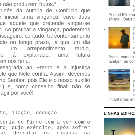
 não produzem frutos."
hinês da autoria de Confúcio que
Pedro3.9ª). Ex
de iniciar uma vingança, cave duas
afirma: "Deus t
que aquele que pretende vingar-se
. Ao praticar a vingança, poderemos
assageiro; contudo, tal contentamento
io ou longo prazo, já que um dia
r um arrependimento tardio,
como já explanado, uma futura
Assim como o 
m nos feriu.
também eu con
sagrada ao Eterno é a injustiça
ele que Nele confia. Assim, devemos
no Senhor, pois Ele é o nosso auxílio
1) e, como conselho final: não se
agir por você!
importantes ens
to, ilação, dedução.
LINHAS EDIFI
tória de Pirro tem a ver com o
ro, cujo exército, após sofrer
 ao derrotar os romanos na