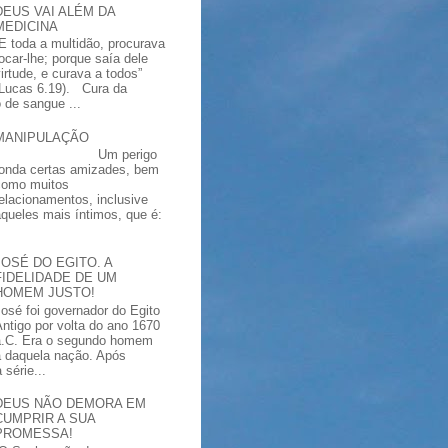
DEUS VAI ALÉM DA
MEDICINA
“E toda a multidão, procurava
tocar-lhe; porque saía dele
virtude, e curava a todos”
(Lucas 6.19). Cura da
 de sangue ...
MANIPULAÇÃO
Um perigo
ronda certas amizades, bem
como muitos
relacionamentos, inclusive
aqueles mais íntimos, que é:
JOSÉ DO EGITO. A
FIDELIDADE DE UM
HOMEM JUSTO!
José foi governador do Egito
Antigo por volta do ano 1670
a.C. Era o segundo homem
a daquela nação. Após
série...
DEUS NÃO DEMORA EM
CUMPRIR A SUA
PROMESSA!