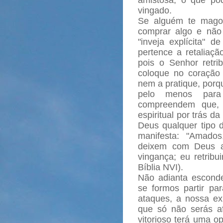
amistosa, o que po
vingado.
Se alguém te magoar
comprar algo e não
"inveja explícita" 
pertence a retaliaç
pois o Senhor retr
coloque no coração
nem a pratique, porqu
pelo menos par
compreendem que, 
espiritual por trás d
Deus qualquer tipo d
manifesta: "Amado
deixem com Deus a 
vingança; eu retribu
Bíblia NVI).
Não adianta escond
se formos partir pa
ataques, a nossa exi
que só não serás af
vitorioso terá uma op