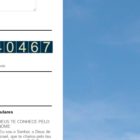
sos
ulares
DEUS TE CONHECE PELO
NOME
“Eu sou o Senhor, o Deus de
Israel, que te chama pelo teu