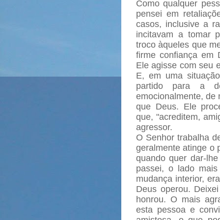
Como qualquer pess
pensei em retaliaç
casos, inclusive a r
incitavam a tomar 
troco àqueles que me 
firme confiança em 
Ele agisse com seu 
E, em uma situação
partido para a d
emocionalmente, de m
que Deus. Ele proc
que, "acreditem, ami
agressor.
O Senhor trabalha de
geralmente atinge o 
quando quer dar-lhe
passei, o lado mais 
mudança interior, er
Deus operou. Deixei
honrou. O mais agr
esta pessoa e conv