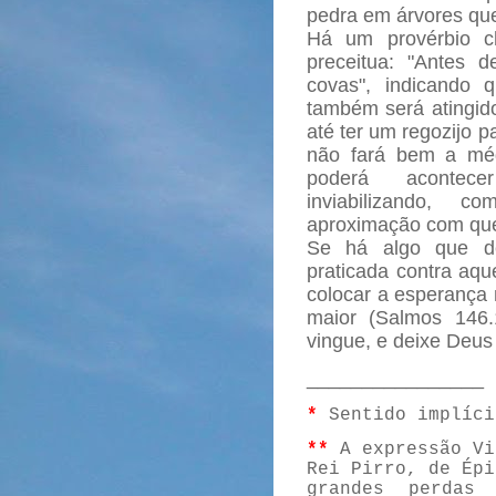
pedra em árvores que
Há um provérbio c
preceitua: "Antes 
covas", indicando 
também será atingido
até ter um regozijo p
não fará bem a méd
poderá acontece
inviabilizando, 
aproximação com que
Se há algo que de
praticada contra aqu
colocar a esperança 
maior (Salmos 146.
vingue, e deixe Deus 
________________
*
Sentido implíci
**
A expressão Vi
Rei Pirro, de Épi
grandes perdas