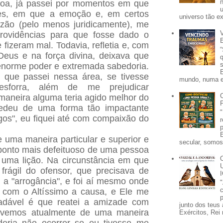
oa, já passei por momentos em que
ões, em que a emoção e, em certos
universo tão e
azão (pelo menos juridicamente), me
providências para que fosse dado o
fizeram mal. Todavia, refletia e, com
Deus e na força divina, deixava que
enorme poder e extremada sabedoria.
 que passei nessa área, se tivesse
mundo, numa e
esforra, além de me prejudicar
aneira alguma teria agido melhor do
edeu de uma forma tão impactante
gos", eu fiquei até com compaixão do
 uma maneira particular e superior e
secular, somos 
ponto mais defeituoso de uma pessoa
 uma lição. Na circunstância em que
frágil do ofensor, que precisava de
a a "arrogância", e foi aí mesmo onde
 com o Altíssimo a causa, e Ele me
p
adável é que reatei a amizade com
junto dos teus 
ivemos atualmente de uma maneira
Exércitos, Rei 