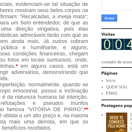
ciais, evidenciam-se tal situação de
lheres mostram seus belos corpos na
afirmam: "Recalcadas, a inveja mata";
 para um bom entendedor, de que as
uma direção vingativa, pois elas
Visitas
ásticas admiráveis farão com que as
eiem ainda mais. Já outros cobram
pública e humilhante, e alguns,
boas condições financeiras, chegam
ou fotos em locais suntuosos, onde,
contador de aces
linhas,
*
em alguns casos, está um
ingir adversários, demonstrando que
Páginas
ida.
Início
mperfeição, normalmente, quando se
QUEM SOU
ampo emocional, possui a inclinação
EMAIL
 é da natureza humana tal intenção.
refutações e pseudos triunfos
Postagens pop
ão famosa "VITÓRIA DE PIRRO",
**
 obtida a um alto preço e, na maioria
enta mais uma derrota, em que os
 benefícios recebidos.