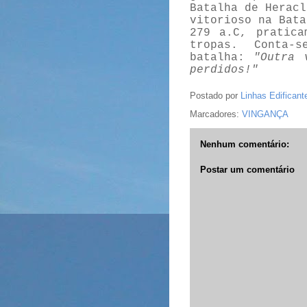
Batalha de Heracl
vitorioso na Bata
279 a.C, pratica
tropas. Conta-
batalha:
"Outra 
perdidos!"
Postado por
Linhas Edificant
Marcadores:
VINGANÇA
Nenhum comentário:
Postar um comentário