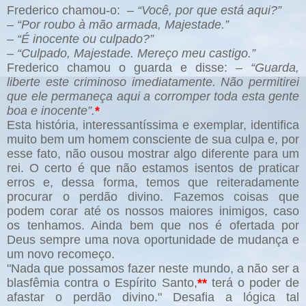
Frederico chamou-o: –
“Você, por que está aqui?”
–
“Por roubo à mão armada, Majestade.”
–
“É inocente ou culpado?”
–
“Culpado, Majestade. Mereço meu castigo.”
Frederico chamou o guarda e disse: –
“Guarda,
liberte este criminoso imediatamente. Não permitirei
que ele permaneça aqui a corromper toda esta gente
boa e inocente”.
*
Esta história, interessantíssima e exemplar, identifica
muito bem um homem consciente de sua culpa e, por
esse fato, não ousou mostrar algo diferente para um
rei. O certo é que não estamos isentos de praticar
erros e, dessa forma, temos que reiteradamente
procurar o perdão divino. Fazemos coisas que
podem corar até os nossos maiores inimigos, caso
os tenhamos. Ainda bem que nos é ofertada por
Deus sempre uma nova oportunidade de mudança e
um novo recomeço.
"Nada que possamos fazer neste mundo, a não ser a
blasfêmia contra o Espírito Santo,
**
terá o poder de
afastar o perdão divino." Desafia a lógica tal