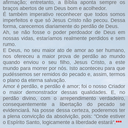
afirmação; entretanto, a Bíblia aponta sempre os
braços abertos de um Deus bom e acolhedor.
É também imperativo reconhecer que todos somos
imperfeitos e que só Jesus Cristo não pecou. Dessa
forma, carecemos diariamente do perdão de Deus.
Ah, se não fosse o poder perdoador de Deus em
nossas vidas, estaríamos realmente perdidos e sem
rumo.
E Deus, no seu maior ato de amor ao ser humano,
nos ofereceu a maior prova de perdão ao mundo
quando enviou o seu filho, Jesus Cristo, a este
mundo para morrer por nós. Isto aconteceu para que
pudéssemos ser remidos do pecado e, assim, termos
o plano da eterna salvação.
Amor é perdão, e perdão é amor; foi o nosso Criador
o maior demonstrador dessas qualidades. E, no
perdão divino, com o arrependimento verdadeiro,
consequentemente a libertação do pecado se
evidenciará. Na posse dessa certeza, poderemos ter
a plena convicção da absolvição, pois: "Onde estiver
o Espírito Santo, logicamente a liberdade estará".
***