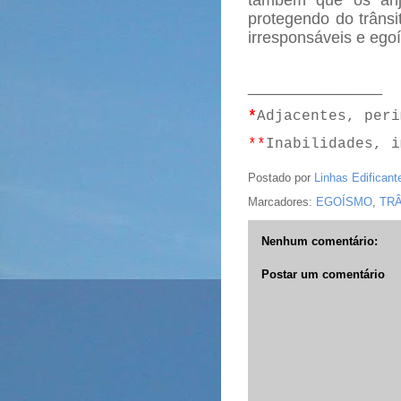
também que os anj
protegendo do trânsi
irresponsáveis e egoí
_______________
*
Adjacentes, peri
**
Inabilidades, i
Postado por
Linhas Edificant
Marcadores:
EGOÍSMO
,
TR
Nenhum comentário:
Postar um comentário