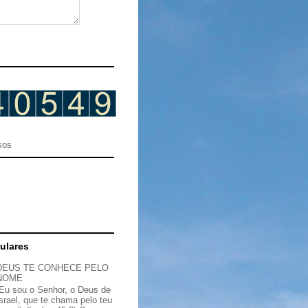
sos
ulares
DEUS TE CONHECE PELO
NOME
“Eu sou o Senhor, o Deus de
Israel, que te chama pelo teu