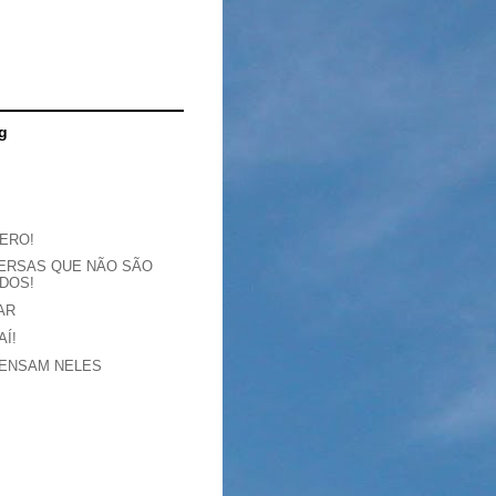
g
ERO!
ERSAS QUE NÃO SÃO
DOS!
AR
AÍ!
PENSAM NELES