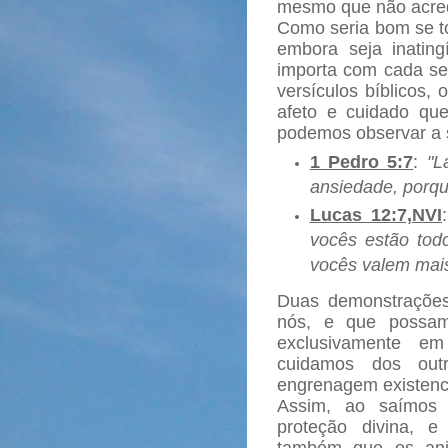
mesmo que não acred
Como seria bom se t
embora seja inatin
importa com cada se
versículos bíblicos,
afeto e cuidado q
podemos observar a 
1 Pedro 5:7
:
"L
ansiedade, porqu
Lucas 12:7,NVI
vocês estão tod
vocês valem mais
Duas demonstraçõe
nós, e que possam
exclusivamente e
cuidamos dos outr
engrenagem existencia
Assim, ao saímos 
proteção divina, 