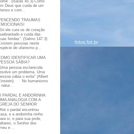
nome”. (Isaías 45.3) Como
um Deus que cuida de um
xtenso e com...
VENCENDO TRAUMAS
EMOCIONAIS!
“Só ele cura os de coração
quebrantado e cuida das
suas feridas”. (Salmo 147.3)
Existem pessoas neste
spécie de ufanismo p...
COMO IDENTIFICAR UMA
PESSOA SÁBIA?
"Uma pessoa esclarecida
resolve um problema. Uma
pessoa sábia o evita" (Albert
Einstein). No humanismo
natur...
O PARDAL E ANDORINHA:
UMA ANALOGIA COM A
IGREJA DO SENHOR
"Até o pardal encontrou
casa, e a andorinha ninho
ara si, e para sua prole,
altares, o Senhor dos
meu e ...