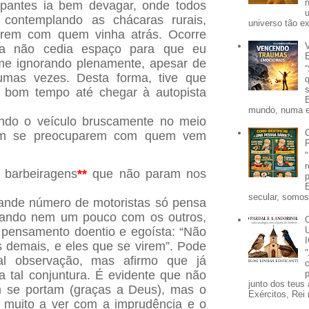
pantes ia bem devagar, onde todos
 contemplando as chácaras rurais,
universo tão e
rem com quem vinha atrás. Ocorre
ta não cedia espaço para que eu
 me ignorando plenamente, apesar de
gumas vezes. Desta forma, tive que
 bom tempo até chegar à autopista
mundo, numa e
ando o veículo bruscamente no meio
em se preocuparem com quem vem
 barbeiragens
*
*
que não param nos
secular, somos 
ande número de motoristas só pensa
rtando nem um pouco com os outros,
 pensamento doentio e egoísta: “Não
 demais, e eles que se virem”. Pode
tal observação, mas afirmo que já
a tal conjuntura. É evidente que não
p
junto dos teus 
m se portam (graças a Deus), mas o
Exércitos, Rei 
m muito a ver com a imprudência e o