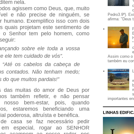
item nela.
odos agissem como Deus, que, muito
gível e não precise de ninguém, se
Pedro3.9ª). Ex
afirma: "Deus t
r humano. Exemplifico isso com dois
 os quais projetam este sentimento de
ue o Senhor tem pelo homem, como
seguir:
ançando sobre ele toda a vossa
e ele tem cuidado de vós”.
Assim como o 
também eu con
:
“
Até os cabelos da cabeça de
os contados
. Não tenham medo;
 do que muitos pardais!”
s das muitas do amor de Deus por
os também refletir,
e não pensar
importantes ens
m nosso bem-estar,
pois, quando
os, estaremos beneficiando uma
LINHAS EDIFI
l poderosa, altruísta e benéfica.
de casa se faz necessário pedir
e em especial, rogar ao SENHOR