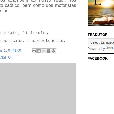
os acampem ao nosso redor, nos
to caótico, bem como dos motoristas
stas.
metrais, limítrofes
TRADUTOR
mperícias, incompetências.
Powered by
es
às
04:41:00
ÂNSITO
FACEBOOK