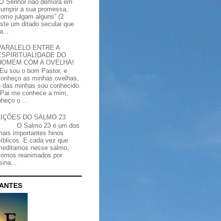
“O Senhor não demora em
cumprir a sua promessa,
como julgam alguns” (2
iste um ditado secular que
a...
PARALELO ENTRE A
ESPIRITUALIDADE DO
HOMEM COM A OVELHA!
"Eu sou o bom Pastor, e
conheço as minhas ovelhas,
e das minhas sou conhecido.
Pai me conhece a mim,
heço o ...
LIÇÕES DO SALMO 23
O Salmo 23 é um dos
mais importantes hinos
bíblicos. E cada vez que
meditamos nesse salmo,
somos reanimados por
ina...
CANTES