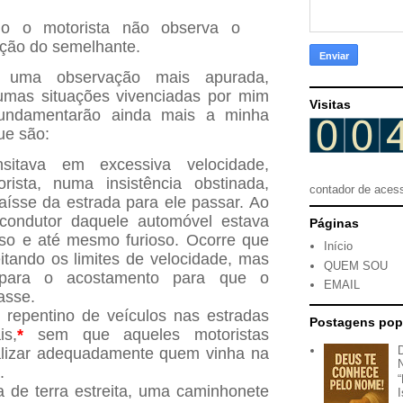
o o motorista não observa o
dição do semelhante.
uma observação mais apurada,
umas situações vivenciadas por mim
Visitas
fundamentarão ainda mais a minha
que são:
sitava em excessiva velocidade,
ista, numa insistência obstinada,
contador de aces
aísse da estrada para ele passar. Ao
condutor daquele automóvel estava
Páginas
oso e até mesmo furioso. Ocorre que
Início
itando os limites de velocidade, mas
QUEM SOU
 para o acostamento para que o
EMAIL
sasse.
 repentino de veículos nas estradas
Postagens pop
is,
*
sem que aqueles motoristas
lizar adequadamente quem vinha na
.
 de terra estreita, uma caminhonete