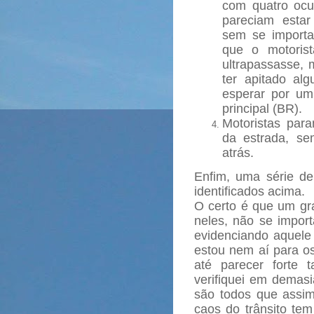
com quatro ocu
pareciam estar
sem se importa
que o motoris
ultrapassasse,
ter apitado al
esperar por um
principal (BR).
Motoristas par
da estrada, s
atrás.
Enfim, uma série de
identificados acima.
O certo é que um gr
neles, não se impo
evidenciando aquele
estou nem aí para os
até parecer forte 
verifiquei em demasi
são todos que assi
caos do trânsito te