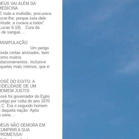
DEUS VAI ALÉM DA
MEDICINA
“E toda a multidão, procurava
tocar-lhe; porque saía dele
virtude, e curava a todos”
(Lucas 6.19). Cura da
 de sangue ...
MANIPULAÇÃO
Um perigo
ronda certas amizades, bem
como muitos
relacionamentos, inclusive
aqueles mais íntimos, que é:
JOSÉ DO EGITO. A
FIDELIDADE DE UM
HOMEM JUSTO!
José foi governador do Egito
Antigo por volta do ano 1670
a.C. Era o segundo homem
a daquela nação. Após
série...
DEUS NÃO DEMORA EM
CUMPRIR A SUA
PROMESSA!