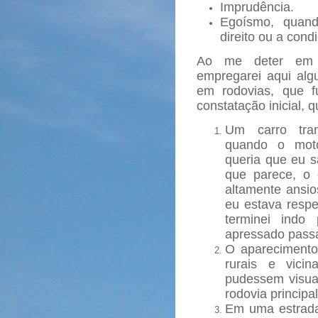
Imprudência.
Egoísmo, quand
direito ou a con
Ao me deter em 
empregarei aqui alg
em rodovias, que 
constatação inicial, 
Um carro tran
quando o motor
queria que eu s
que parece, o 
altamente ansi
eu estava respe
terminei indo
apressado pas
O aparecimento
rurais e vicina
pudessem visua
rodovia principal
Em uma estrada