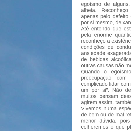
egoísmo de alguns
alheia. Reconheço
apenas pelo defeito
por si mesmo, deixa
Até entendo que está 
pela enorme quanti
reconheço a existênc
condições de condu
ansiedade exagerada
de bebidas alcoóli
outras causas não m
Quando o egoísmo
preocupação com 
complicado lidar co
um por si”. Não dev
muitos pensam des
agirem assim, também
Vivemos numa espéc
de bem ou de mal ret
menor dúvida, pois
colheremos o que pl