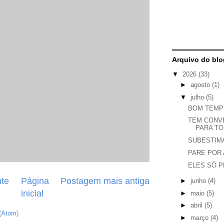
Arquivo do blo
▼
2026
(33)
►
agosto
(1)
▼
julho
(5)
BOM TEMP
TEM CONV
PARA TO
SUBESTIM
PARE POR 
ELES SÓ 
te
Página
Postagem mais antiga
►
junho
(4)
inicial
►
maio
(5)
►
abril
(5)
(Atom)
►
março
(4)