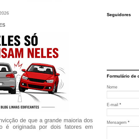
 2026
Seguidores
ES
Formulário de 
Nome
E-mail
*
nvicção de que a grande maioria dos
Mensagem
*
to é originada por dois fatores em