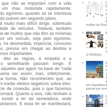
, que não se importam com a vida
 um mau motorista rapidamente,
 do egoísmo, quando só se interessa
ndo outrem em segundo plano.
muito mais difícil dirigir, sobretudo
mulher do fluxo
dade de veículos. Todavia, também
ia de muitos que não têm as mínimas
zir um veículo, seja pelo egoísmo,
, ira desmedida, imperícia, consumo
cas, pressa em chegar ao destino e
enos importantes.
O PERIGO ...
 dita as regras, a empatia e a
o semelhante passam longe. É
m aqueles que agem na base de “cada
eria ser assim, mas, infelizmente,
sa forma. Não reconhecem que, ao
 trarão efeitos negativos sobre eles.
em importânci
ie de conexão, pois o que fazemos
passar por uma 
ornará. Quanto a isso, não tenham a
 existe a lei da semeadura, onde
antamos. E essa lei se manifestará,