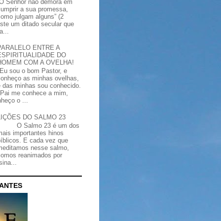
“O Senhor não demora em
cumprir a sua promessa,
como julgam alguns” (2
iste um ditado secular que
a...
PARALELO ENTRE A
ESPIRITUALIDADE DO
HOMEM COM A OVELHA!
"Eu sou o bom Pastor, e
conheço as minhas ovelhas,
e das minhas sou conhecido.
Pai me conhece a mim,
heço o ...
LIÇÕES DO SALMO 23
O Salmo 23 é um dos
mais importantes hinos
bíblicos. E cada vez que
meditamos nesse salmo,
somos reanimados por
ina...
CANTES