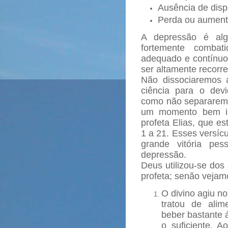
Ausência de disp
Perda ou aumento
A depressão é alg
fortemente comba
adequado e contínuo.
ser altamente recorr
Não dissociaremos
ciência para o dev
como não separaremos
um momento bem ilu
profeta Elias, que es
1 a 21. Esses versíc
grande vitória pes
depressão.
Deus utilizou-se dos
profeta; senão vejam
O divino agiu n
tratou de alim
beber bastante 
o suficiente. 