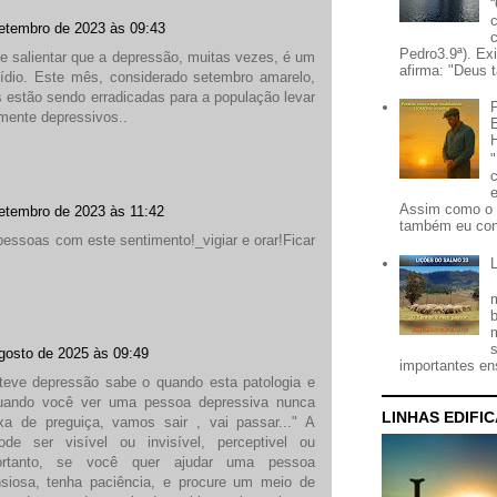
etembro de 2023 às 09:43
Pedro3.9ª). Ex
e salientar que a depressão, muitas vezes, é um
afirma: "Deus t
ídio. Este mês, considerado setembro amarelo,
estão sendo erradicadas para a população levar
amente depressivos..
Assim como o 
etembro de 2023 às 11:42
também eu con
pessoas com este sentimento!_vigiar e orar!Ficar
gosto de 2025 às 09:49
importantes ens
eve depressão sabe o quando esta patologia e
 quando você ver uma pessoa depressiva nunca
LINHAS EDIFI
xa de preguiça, vamos sair , vai passar..." A
de ser visível ou invisível, perceptivel ou
Portanto, se você quer ajudar uma pessoa
nsiosa, tenha paciência, e procure um meio de