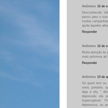
Anônimo
16 de s
Desconhecido. Val
passo para o suic
muitas campanhas 
ajuda àqueles alt
Responder
Anônimo
16 de s
Muita atenção às 
mais próximos 🙏!
Responder
Anônimo
10 de a
Só quem tem ou t
seria, portanto,
diga a ela, " dei
depressão ela po
imperceptivel. 
depressiva, ou a