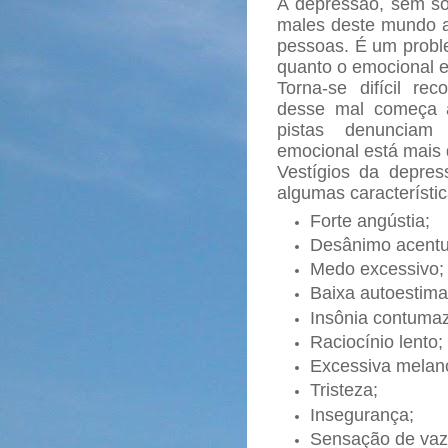
A depressão, sem s
males deste mundo a
pessoas. É um problem
quanto o emocional e
Torna-se difícil re
desse mal começa a
pistas denunciam 
emocional está mais 
Vestígios da depre
algumas característic
Forte angústia;
Desânimo acentu
Medo excessivo;
Baixa autoestima
Insônia contumaz
Raciocínio lento;
Excessiva melanc
Tristeza;
Insegurança;
Sensação de vaz