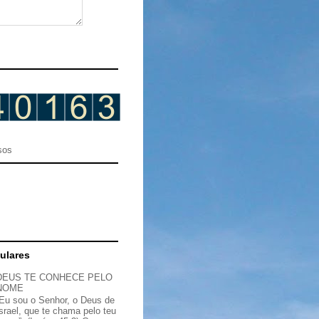
sos
ulares
DEUS TE CONHECE PELO
NOME
“Eu sou o Senhor, o Deus de
Israel, que te chama pelo teu