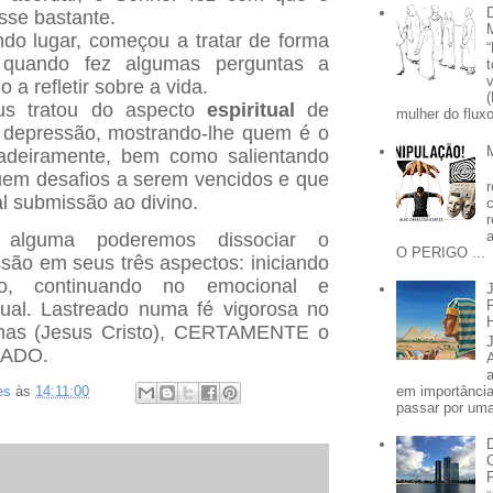
sse bastante.
do lugar, começou a tratar de forma
 quando fez algumas perguntas a
o a refletir sobre a vida.
eus tratou do aspecto
espiritual
de
mulher do fluxo
depressão, mostrando-lhe quem é o
deiramente, bem como salientando
uem desafios a serem vencidos e que
al submissão ao divino.
alguma poderemos dissociar o
O PERIGO ...
são em seus três aspectos: iniciando
co, continuando no emocional e
tual. Lastreado numa fé vigorosa no
mas (Jesus Cristo), CERTAMENTE o
RADO.
em importânci
es
às
14:11:00
passar por uma 