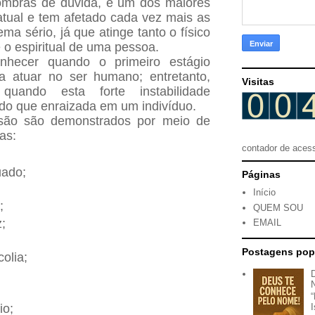
ombras de dúvida, é um dos maiores
tual e tem afetado cada vez mais as
a sério, já que atinge tanto o físico
 o espiritual de uma pessoa.
conhecer quando o primeiro estágio
 atuar no ser humano; entretanto,
Visitas
quando esta forte instabilidade
do que enraizada em um indivíduo.
ssão são demonstrados por meio de
as:
contador de aces
ado;
Páginas
Início
;
QUEM SOU
;
EMAIL
Postagens pop
olia;
io;