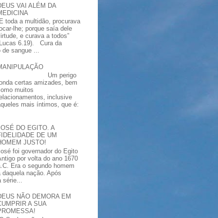
DEUS VAI ALÉM DA
MEDICINA
“E toda a multidão, procurava
tocar-lhe; porque saía dele
virtude, e curava a todos”
(Lucas 6.19). Cura da
 de sangue ...
MANIPULAÇÃO
Um perigo
ronda certas amizades, bem
como muitos
relacionamentos, inclusive
aqueles mais íntimos, que é:
JOSÉ DO EGITO. A
FIDELIDADE DE UM
HOMEM JUSTO!
José foi governador do Egito
Antigo por volta do ano 1670
a.C. Era o segundo homem
a daquela nação. Após
série...
DEUS NÃO DEMORA EM
CUMPRIR A SUA
PROMESSA!