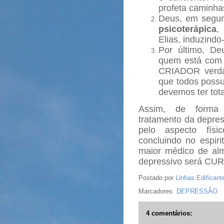
profeta caminha
Deus, em segun
psicoterápica
,
Elias, induzindo-
Por último, D
quem está com 
CRIADOR verda
que todos poss
devemos ter tot
Assim, de forma 
tratamento da depres
pelo aspecto físi
concluindo no espiri
maior médico de al
depressivo será CU
Postado por
Linhas Edificant
Marcadores:
DEPRESSÃO
4 comentários: