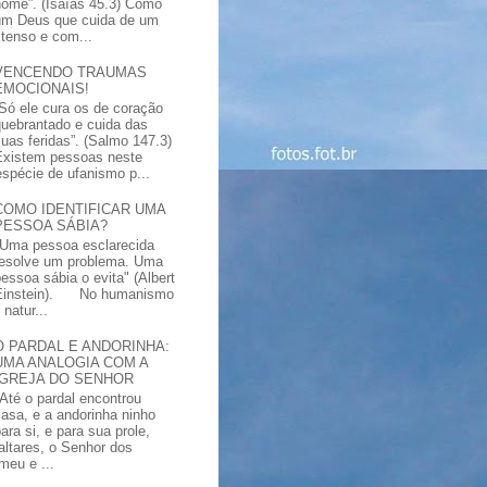
nome”. (Isaías 45.3) Como
um Deus que cuida de um
xtenso e com...
VENCENDO TRAUMAS
EMOCIONAIS!
“Só ele cura os de coração
quebrantado e cuida das
suas feridas”. (Salmo 147.3)
Existem pessoas neste
spécie de ufanismo p...
COMO IDENTIFICAR UMA
PESSOA SÁBIA?
"Uma pessoa esclarecida
resolve um problema. Uma
pessoa sábia o evita" (Albert
Einstein). No humanismo
natur...
O PARDAL E ANDORINHA:
UMA ANALOGIA COM A
IGREJA DO SENHOR
"Até o pardal encontrou
casa, e a andorinha ninho
ara si, e para sua prole,
altares, o Senhor dos
meu e ...