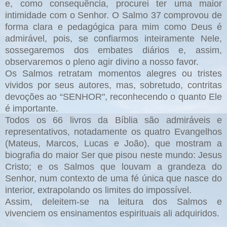
e, como consequência, procurei ter uma maior
intimidade com o Senhor. O Salmo 37 comprovou de
forma clara e pedagógica para mim como Deus é
admirável, pois, se confiarmos inteiramente Nele,
sossegaremos dos embates diários e, assim,
observaremos o pleno agir divino a nosso favor.
Os Salmos retratam momentos alegres ou tristes
vividos por seus autores, mas, sobretudo, contritas
devoções ao “SENHOR", reconhecendo o quanto Ele
é importante.
Todos os 66 livros da Bíblia são admiráveis e
representativos, notadamente os quatro Evangelhos
(Mateus, Marcos, Lucas e João), que mostram a
biografia do maior Ser que pisou neste mundo: Jesus
Cristo; e os Salmos que louvam a grandeza do
Senhor, num contexto de uma fé única que nasce do
interior, extrapolando os limites do impossível.
Assim, deleitem-se na leitura dos Salmos e
vivenciem os ensinamentos espirituais ali adquiridos.