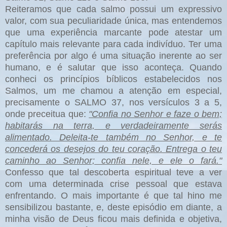
Reiteramos que cada salmo possui um expressivo
valor, com sua peculiaridade única, mas entendemos
que uma experiência marcante pode atestar um
capítulo mais relevante para cada indivíduo. Ter uma
preferência por algo é uma situação inerente ao ser
humano, e é salutar que isso aconteça. Quando
conheci os princípios bíblicos estabelecidos nos
Salmos, um me chamou a atenção em especial,
precisamente o SALMO 37, nos versículos 3 a 5,
onde preceitua que:
"Confia no Senhor e faze o bem;
habitarás na terra, e verdadeiramente serás
alimentado. Deleita-te também no Senhor, e te
concederá os desejos do teu coração. Entrega o teu
caminho ao Senhor; confia nele, e ele o fará."
Confesso que tal descoberta espiritual teve a ver
com uma determinada crise pessoal que estava
enfrentando. O mais importante é que tal hino me
sensibilizou bastante, e, deste episódio em diante, a
minha visão de Deus ficou mais definida e objetiva,