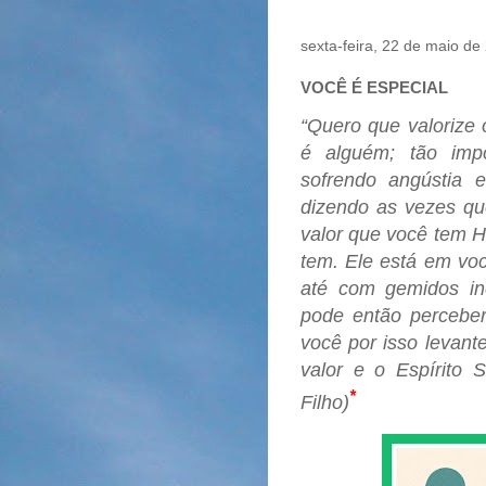
sexta-feira, 22 de maio de
VOCÊ É ESPECIAL
“Quero que valorize 
é alguém; tão imp
sofrendo angústia e
dizendo as vezes qu
valor que você tem Há
tem. Ele está em vo
até com gemidos ine
pode então perceber
você por isso levant
valor e o Espírito
*
Filho)