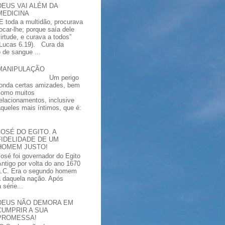
DEUS VAI ALÉM DA
MEDICINA
“E toda a multidão, procurava
tocar-lhe; porque saía dele
virtude, e curava a todos”
(Lucas 6.19). Cura da
 de sangue ...
MANIPULAÇÃO
Um perigo
ronda certas amizades, bem
como muitos
relacionamentos, inclusive
aqueles mais íntimos, que é:
JOSÉ DO EGITO. A
FIDELIDADE DE UM
HOMEM JUSTO!
José foi governador do Egito
Antigo por volta do ano 1670
a.C. Era o segundo homem
a daquela nação. Após
série...
DEUS NÃO DEMORA EM
CUMPRIR A SUA
PROMESSA!