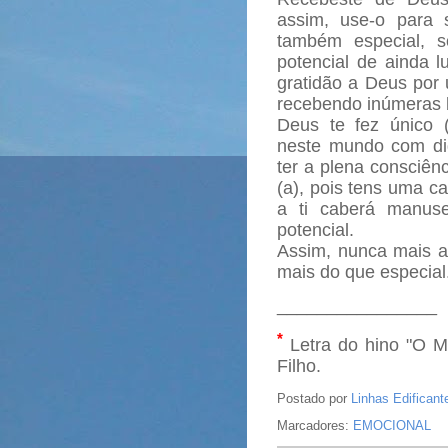
assim, use-o para
também especial, s
potencial de ainda l
gratidão a Deus por 
recebendo inúmeras 
Deus te fez único 
neste mundo com dig
ter a plena consciênc
(a), pois tens uma c
a ti caberá manuse
potencial.
Assim, nunca mais a
mais do que especial
________________
*
Letra do hino "O M
Filho.
Postado por
Linhas Edificant
Marcadores:
EMOCIONAL