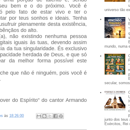
 seu bem e o do próximo. Você é
universo tão e
ó pelo fato de estar vivo e ter o
utar por teus sonhos e ideais. Tenha
usufruir plenamente desta existência,
bênçãos do alto.
(a), não existindo nenhuma pessoa
itais iguais às tuas, devendo assim
mundo, numa e
ia da tua singularidade. És exclusivo
apacidade herdada de Deus, e que só
ar da melhor forma possível este
che que não é ninguém, pois você é
.
secular, somos 
over do Espírito" do cantor Armando
p
es
às
18:26:00
junto dos teus 
Exércitos, Rei 