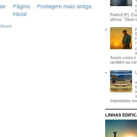
te
Página
Postagem mais antiga
inicial
Pedro3.9ª). Ex
afirma: "Deus t
(Atom)
Assim como o 
também eu con
importantes ens
LINHAS EDIFI