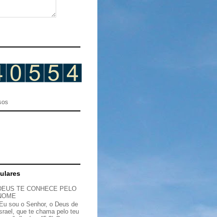
sos
ulares
DEUS TE CONHECE PELO
NOME
“Eu sou o Senhor, o Deus de
Israel, que te chama pelo teu