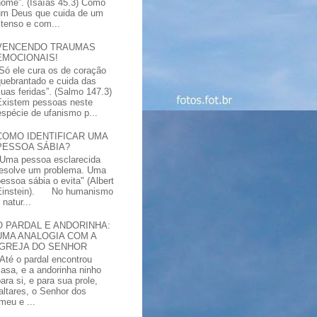
nome”. (Isaías 45.3) Como
um Deus que cuida de um
xtenso e com...
VENCENDO TRAUMAS
EMOCIONAIS!
“Só ele cura os de coração
quebrantado e cuida das
suas feridas”. (Salmo 147.3)
Existem pessoas neste
spécie de ufanismo p...
COMO IDENTIFICAR UMA
PESSOA SÁBIA?
"Uma pessoa esclarecida
resolve um problema. Uma
pessoa sábia o evita" (Albert
Einstein). No humanismo
natur...
O PARDAL E ANDORINHA:
UMA ANALOGIA COM A
IGREJA DO SENHOR
"Até o pardal encontrou
casa, e a andorinha ninho
ara si, e para sua prole,
altares, o Senhor dos
meu e ...