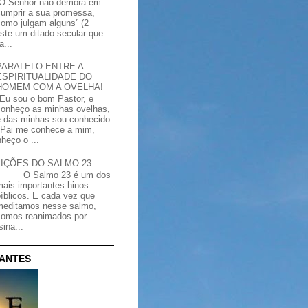
“O Senhor não demora em
cumprir a sua promessa,
como julgam alguns” (2
iste um ditado secular que
a...
PARALELO ENTRE A
ESPIRITUALIDADE DO
HOMEM COM A OVELHA!
"Eu sou o bom Pastor, e
conheço as minhas ovelhas,
e das minhas sou conhecido.
Pai me conhece a mim,
heço o ...
LIÇÕES DO SALMO 23
O Salmo 23 é um dos
mais importantes hinos
bíblicos. E cada vez que
meditamos nesse salmo,
somos reanimados por
ina...
CANTES