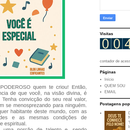
Visitas
contador de aces
Páginas
Início
QUEM SOU
PODEROSO quem te criou! Então,
EMAIL
cia de que você, na visão divina, é
 Tenha convicção do seu real valor,
Postagens pop
m se menosprezando para ninguém.
quer habitante deste mundo, com as
ades e as mesmas condições de
 espiritual.
 uma porção de talento e, sendo