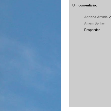
Um comentário:
Adriana Arruda
2
Amém Senhor.
Responder