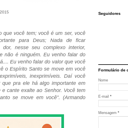
 2015
Seguidores
o que você tem; você é um ser, você
ortante para Deus; Nada de ficar
 dor, nesse seu complexo interior,
e não é ninguém. Eu venho falar do
.... Eu venho falar do valor que você
cê o Espírito Santo se move em você
Formulário de 
xprimíveis, inexprimíveis. Daí você
Nome
 que pra ele há algo importante em
e e cante exalte ao Senhor. Você tem
E-mail
*
 Santo se move em você”. (Armando
Mensagem
*