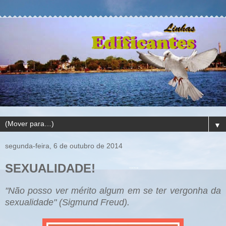
▼
segunda-feira, 6 de outubro de 2014
SEXUALIDADE!
"
Não posso ver méri
to
algum em se ter vergonha da
sexualidade"
(S
igmund Freud
).