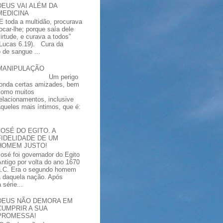
DEUS VAI ALÉM DA
MEDICINA
“E toda a multidão, procurava
tocar-lhe; porque saía dele
virtude, e curava a todos”
(Lucas 6.19). Cura da
 de sangue ...
MANIPULAÇÃO
Um perigo
ronda certas amizades, bem
como muitos
relacionamentos, inclusive
aqueles mais íntimos, que é:
JOSÉ DO EGITO. A
FIDELIDADE DE UM
HOMEM JUSTO!
José foi governador do Egito
Antigo por volta do ano 1670
a.C. Era o segundo homem
a daquela nação. Após
série...
DEUS NÃO DEMORA EM
CUMPRIR A SUA
PROMESSA!