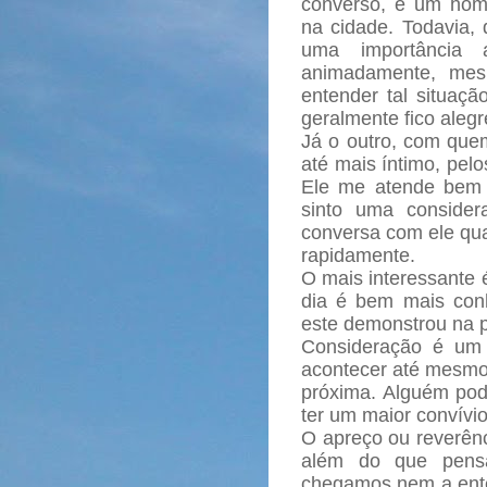
converso, é um hom
na cidade. Todavia,
uma importância 
animadamente, mes
entender tal situa
geralmente fico aleg
Já o outro, com que
até mais íntimo, pelo
Ele me atende bem
sinto uma consider
conversa com ele qua
rapidamente.
O mais interessante 
dia é bem mais con
este demonstrou na p
Consideração é um 
acontecer até mesm
próxima. Alguém pod
ter um maior convív
O apreço ou reverênc
além do que pens
chegamos nem a ente