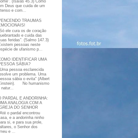
nome”. (Isaías 45.3) Como
um Deus que cuida de um
xtenso e com...
VENCENDO TRAUMAS
EMOCIONAIS!
“Só ele cura os de coração
quebrantado e cuida das
suas feridas”. (Salmo 147.3)
Existem pessoas neste
spécie de ufanismo p...
COMO IDENTIFICAR UMA
PESSOA SÁBIA?
"Uma pessoa esclarecida
resolve um problema. Uma
pessoa sábia o evita" (Albert
Einstein). No humanismo
natur...
O PARDAL E ANDORINHA:
UMA ANALOGIA COM A
IGREJA DO SENHOR
"Até o pardal encontrou
casa, e a andorinha ninho
ara si, e para sua prole,
altares, o Senhor dos
meu e ...