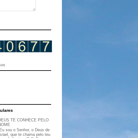
sos
ulares
DEUS TE CONHECE PELO
NOME
“Eu sou o Senhor, o Deus de
Israel, que te chama pelo teu