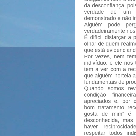
da desconfiança, poi
verdade de um 
demonstrado e não im
Alguém pode perg
verdadeiramente nos
É difícil disfarçar 
olhar de quem realme
que está evidenciand
Por vezes, nem te
indivíduo, e ele nos
tem a ver com a reci
que alguém norteia a
fundamentais de pro
Quando somos reve
condição finance
apreciados e, por 
bom tratamento rec
gosta de mim” é u
desconhecida, mas
haver reciprocida
respeitar todos in