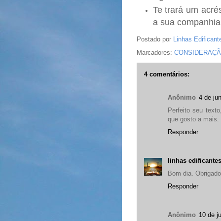
Te trará um acré
a sua companhia
Postado por
Linhas Edificant
Marcadores:
CONSIDERAÇ
4 comentários:
Anônimo
4 de ju
Perfeito seu text
que gosto a mais.
Responder
linhas edificante
Bom dia. Obrigado
Responder
Anônimo
10 de j