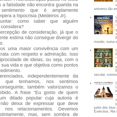
s a falsidade não encontra guarida na
universo tão e
sentimento que é amplamente
pera a hipocrisia (Medeiros Jr).
untar: como saber que alguém
 considera?
a percepção de consideração, já que o
nte estima não consegue divergir do
mundo, numa e
o.
mos uma maior convivência com um
 trata com respeito e admiração. Isso
procidade de ideias, ou seja, com o
 sua vida e que objetiva como pontos
cedimento.
secular, somos 
renciados, independentemente da
ira que tenhamos, nos sentimos
conseguinte, também valorizamos o
ebido. A frase “Eu gosto de quem
m ditado popular cuja autoria é
 não deixa de expressar que deve
p
junto dos teus 
de nos relacionamentos. Devemos
Exércitos, Rei 
distintamente, mas, sem sombra de