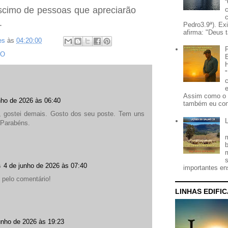
scimo de pessoas que apreciarão
.
Pedro3.9ª). Ex
afirma: "Deus t
es
às
04:20:00
ÃO
Assim como o 
nho de 2026 às 06:40
também eu con
o, gostei demais. Gosto dos seu poste. Tem uns
 Parabéns.
s
4 de junho de 2026 às 07:40
importantes ens
 pelo comentário!
LINHAS EDIFI
unho de 2026 às 19:23