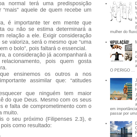
oa normal terá uma predisposição
ar “mais” aquele de quem recebe um
iva, é importante ter em mente que
ta ou não se estima determinará a
mulher do fluxo
m relação a ele. Exigir consideração
 se valoriza, será o mesmo que “uma
em o bolo”, pois faltará o essencial.
ra, a consideração já acompanhará a
relacionamento, pois quem gosta
ra.
O PERIGO ...
 que ensinemos os outros a nos
importante assimilar que: “atitudes
esquecer que ninguém tem maior
ocê do que Deus. Mesmo com os seus
es e falta de comprometimento com o
em importânci
a muito.
passar por uma 
s o seu próximo (Filipenses 2.3), e
 pois como resultado:
.