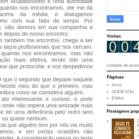
em ocupadíssimo e uma autoridade
 quando nos encontramos, ele me dá
acima da média, e dialogamos
mo com sua falta de tempo. Por
ção, não demoro em sua companhia e
re depois do nosso encontro.
Visitas
m também me encontrei, chega a ser
s laços profissionais que nos cercam.
 quando nos encontramos, mas não
ação mais efetiva, tendo tido uma
contador de aces
se que protocolar, e nos despedimos
Páginas
é que o segundo que deparei naquele
Início
hecido meu do que o primeiro, mas
QUEM SOU
rática como se considera alguém.
ato interessante e curioso, e pode
EMAIL
o onde não impera uma amizade mais
Postagens pop
e ter uma deferência pelo outro sem
io ou quase nenhum.
ia que alguém tem por nós vai muito
amos, e em certas ocasiões não
nder. A consideração passa no teste