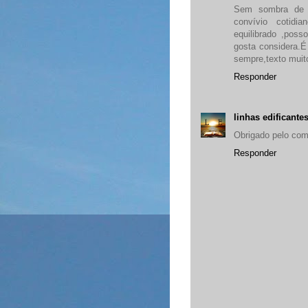
Sem sombra de d
convívio cotidi
equilibrado ,pos
gosta considera.É
sempre,texto muit
Responder
linhas edificante
Obrigado pelo com
Responder