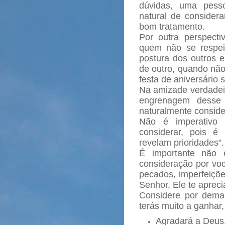
dúvidas, uma pess
natural de consider
bom tratamento.
Por outra perspect
quem não se respei
postura dos outros e
de outro, quando não
festa de aniversário s
Na amizade verdadei
engrenagem desse 
naturalmente conside
Não é imperativo
considerar, pois é 
revelam prioridades”.
É importante não 
consideração por v
pecados, imperfeiçõ
Senhor, Ele te apreci
Considere por demai
terás muito a ganhar,
Agradará a Deus