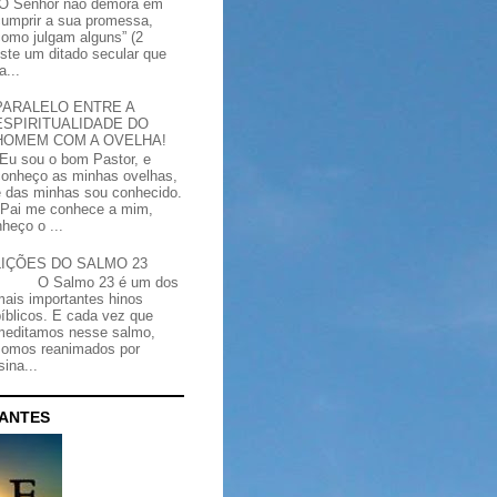
“O Senhor não demora em
cumprir a sua promessa,
como julgam alguns” (2
iste um ditado secular que
a...
PARALELO ENTRE A
ESPIRITUALIDADE DO
HOMEM COM A OVELHA!
"Eu sou o bom Pastor, e
conheço as minhas ovelhas,
e das minhas sou conhecido.
Pai me conhece a mim,
heço o ...
LIÇÕES DO SALMO 23
O Salmo 23 é um dos
mais importantes hinos
bíblicos. E cada vez que
meditamos nesse salmo,
somos reanimados por
ina...
CANTES