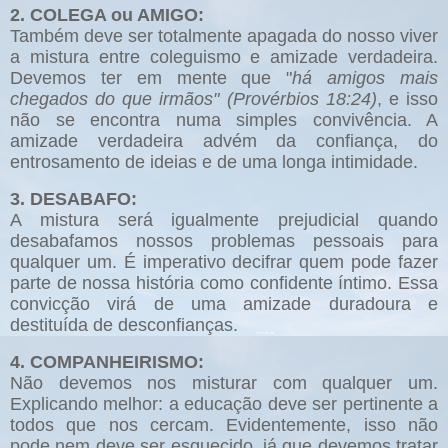
2. COLEGA ou AMIGO:
Também deve ser totalmente apagada do nosso viver
a mistura entre coleguismo e amizade verdadeira.
Devemos ter em mente que "
há amigos mais
chegados do que irmãos" (Provérbios 18:24)
, e isso
não se encontra numa simples convivência. A
amizade verdadeira advém da confiança, do
entrosamento de ideias e de uma longa intimidade.
3. DESABAFO:
A mistura será igualmente prejudicial quando
desabafamos nossos problemas pessoais para
qualquer um. É imperativo decifrar quem pode fazer
parte de nossa história como confidente íntimo. Essa
convicção virá de uma amizade duradoura e
destituída de desconfianças.
4. COMPANHEIRISMO:
Não devemos nos misturar com qualquer um.
Explicando melhor: a educação deve ser pertinente a
todos que nos cercam. Evidentemente, isso não
pode nem deve ser esquecido, já que devemos tratar