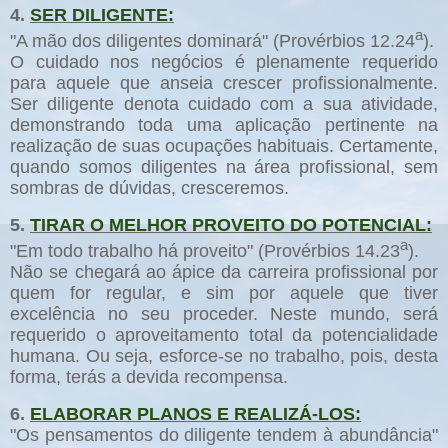
4.
SER DILIGENTE:
a
"A mão dos diligentes dominará" (Provérbios 12.24
).
O cuidado nos negócios é plenamente requerido
para aquele que anseia crescer profissionalmente.
Ser diligente denota cuidado com a sua atividade,
demonstrando toda uma aplicação pertinente na
realização de suas ocupações habituais. Certamente,
quando somos diligentes na área profissional, sem
sombras de dúvidas, cresceremos.
5.
TIRAR O MELHOR PROVEITO DO POTENCIAL:
a
"Em todo trabalho há proveito" (Provérbios 14.23
).
Não se chegará ao ápice da carreira profissional por
quem for regular, e sim por aquele que tiver
excelência no seu proceder. Neste mundo, será
requerido o aproveitamento total da potencialidade
humana. Ou seja, esforce-se no trabalho, pois, desta
forma, terás a devida recompensa.
6.
ELABORAR PLANOS E REALIZÁ-LOS:
"Os pensamentos do diligente tendem à abundância"