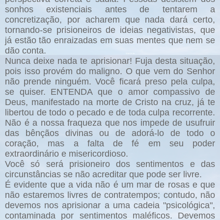
sonhos existenciais antes de tentarem a
concretização, por acharem que nada dará certo,
tornando-se prisioneiros de ideias negativistas, que
já estão tão enraizadas em suas mentes que nem se
dão conta.
Nunca deixe nada te aprisionar! Fuja desta situação,
pois isso provém do maligno. O que vem do Senhor
não prende ninguém. Você ficará preso pela culpa,
se quiser. ENTENDA que o amor compassivo de
Deus, manifestado na morte de Cristo na cruz, já te
libertou de todo o pecado e de toda culpa recorrente.
Não é a nossa fraqueza que nos impede de usufruir
das bênçãos divinas ou de adorá-lo de todo o
coração, mas a falta de fé em seu poder
extraordinário e misericordioso.
Você só será prisioneiro dos sentimentos e das
circunstâncias se não acreditar que pode ser livre.
É evidente que a vida não é um mar de rosas e que
não estaremos livres de contratempos; contudo, não
devemos nos aprisionar a uma cadeia "psicológica",
contaminada por sentimentos maléficos. Devemos