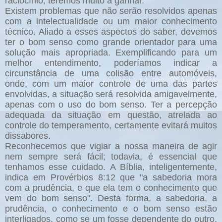
raciocínio, teremos muito a ganhar.
Existem problemas que não serão resolvidos apenas
com a intelectualidade ou um maior conhecimento
técnico. Aliado a esses aspectos do saber, devemos
ter o bom senso como grande orientador para uma
solução mais apropriada. Exemplificando para um
melhor entendimento, poderíamos indicar a
circunstância de uma colisão entre automóveis,
onde, com um maior controle de uma das partes
envolvidas, a situação será resolvida amigavelmente,
apenas com o uso do bom senso. Ter a percepção
adequada da situação em questão, atrelada ao
controle do temperamento, certamente evitará muitos
dissabores.
Reconhecemos que vigiar a nossa maneira de agir
nem sempre será fácil; todavia, é essencial que
tenhamos esse cuidado. A Bíblia, inteligentemente,
indica em Provérbios 8:12 que "a sabedoria mora
com a prudência, e que ela tem o conhecimento que
vem do bom senso". Desta forma, a sabedoria, a
prudência, o conhecimento e o bom senso estão
interligados, como se um fosse dependente do outro.