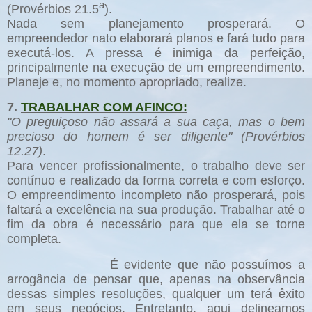
a
(Provérbios 21.5
).
Nada sem planejamento prosperará. O
empreendedor nato elaborará planos e fará tudo para
executá-los. A pressa é inimiga da perfeição,
principalmente na execução de um empreendimento.
Planeje e, no momento apropriado, realize.
7.
TRABALHAR COM AFINCO:
"O preguiçoso não assará a sua caça, mas o bem
precioso do homem é ser diligente" (Provérbios
12.27)
.
Para vencer profissionalmente, o trabalho deve ser
contínuo e realizado da forma correta e com esforço.
O empreendimento incompleto não prosperará, pois
faltará a excelência na sua produção. Trabalhar até o
fim da obra é necessário para que ela se torne
completa.
É evidente que não possuímos a
arrogância de pensar que, apenas na observância
dessas simples resoluções, qualquer um terá êxito
em seus negócios. Entretanto, aqui delineamos