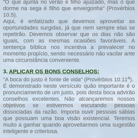
"O que ajunta no verão é filho ajuizado, mas o que
dorme na sega é filho que envergonha" (Provérbios
10.5).
Aqui, é enfatizado que devemos aproveitar as
oportunidades surgidas, já que nem sempre elas se
repetirão. Devemos observar que os dias não são
iguais, com as mesmas ocasiões favoráveis. A
sentença bíblica nos incentiva a prevalecer no
momento propício, sendo necessário não vacilar ante
uma circunstância conveniente.
3.
APLICAR OS BONS CONSELHOS:
a
"A boca do justo é fonte de vida" (Provérbios 10.11
).
É demonstrado neste versículo quão importante é o
pronunciamento de um justo, pois desta boca advirão
conselhos excelentes. Não alcançaremos nossos
objetivos se estivermos escutando pessoas
dissociadas da razão. Importa ouvir pessoas sábias
que possuam uma boa visão existencial. Teremos
muito a ganhar quando aproveitarmos uma sugestão
inteligente e criteriosa.