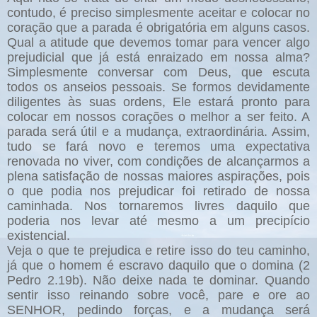
contudo, é preciso simplesmente aceitar e colocar no
coração que a parada é obrigatória em alguns casos.
Qual a atitude que devemos tomar para vencer algo
prejudicial que já está enraizado em nossa alma?
Simplesmente conversar com Deus, que escuta
todos os anseios pessoais. Se formos devidamente
diligentes às suas ordens, Ele estará pronto para
colocar em nossos corações o melhor a ser feito. A
parada será útil e a mudança, extraordinária. Assim,
tudo se fará novo e teremos uma expectativa
renovada no viver, com condições de alcançarmos a
plena satisfação de nossas maiores aspirações, pois
o que podia nos prejudicar foi retirado de nossa
caminhada. Nos tornaremos livres daquilo que
poderia nos levar até mesmo a um precipício
existencial.
Veja o que te prejudica e retire isso do teu caminho,
já que o homem é escravo daquilo que o domina (2
Pedro 2.19b). Não deixe nada te dominar. Quando
sentir isso reinando sobre você, pare e ore ao
SENHOR, pedindo forças, e a mudança será