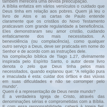
também merecerá uma devida preocupação.
A Bíblia enfatiza em vários versículos o cuidado que
Deus tinha em relação aos pobres. Quem já leu o
livro de Atos e as cartas de Paulo entende
claramente que os cristãos do Novo Testamento
praticavam com grande regularidade a beneficência.
Eles demonstraram seu amor cristão, cuidando
enfaticamente dos mais necessitados. A
benevolência (ou complacência), como qualquer
outro serviço a Deus, deve ser praticada em nome do
Senhor e de acordo com as instruções dele.
Na compilação bíblica de Tiago 1.27, divinamente
inspirada pelo Espírito Santo, o autor deste livro
denota o zelo que Deus tinha pelos mais
necessitados, quando explanou que: “A religião pura
e imaculada é esta: cuidar dos órfãos e das viúvas
em suas dificuldades e não se corromper pelo
mundo”.
Quem é a representação de Deus neste mundo?
É a verdadeira Igreja de Cristo, através das
denominações sérias e comprometidas com a Bíblia.
E com essa responsabilidade, caberá à Igreja fiel,