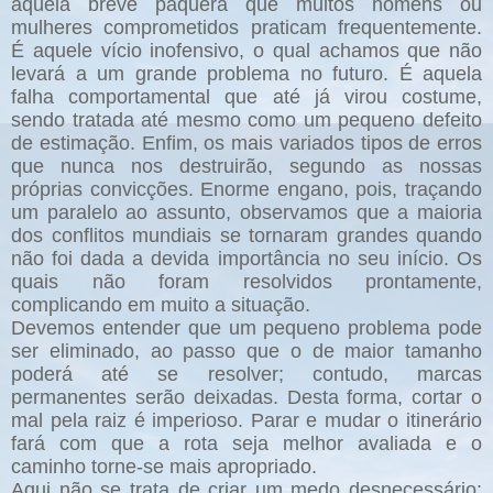
aquela breve paquera que muitos homens ou
mulheres comprometidos praticam frequentemente.
É aquele vício inofensivo, o qual achamos que não
levará a um grande problema no futuro. É aquela
falha comportamental que até já virou costume,
sendo tratada até mesmo como um pequeno defeito
de estimação. Enfim, os mais variados tipos de erros
que nunca nos destruirão, segundo as nossas
próprias convicções. Enorme engano, pois, traçando
um paralelo ao assunto, observamos que a maioria
dos conflitos mundiais se tornaram grandes quando
não foi dada a devida importância no seu início. Os
quais não foram resolvidos prontamente,
complicando em muito a situação.
Devemos entender que um pequeno problema pode
ser eliminado, ao passo que o de maior tamanho
poderá até se resolver; contudo, marcas
permanentes serão deixadas. Desta forma, cortar o
mal pela raiz é imperioso. Parar e mudar o itinerário
fará com que a rota seja melhor avaliada e o
caminho torne-se mais apropriado.
Aqui não se trata de criar um medo desnecessário;