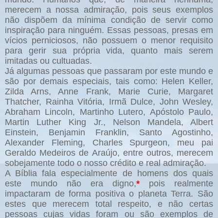
merecem a nossa admiração, pois seus exemplos
não dispõem da mínima condição de servir como
inspiração para ninguém. Essas pessoas, presas em
vícios perniciosos, não possuem o menor requisito
para gerir sua própria vida, quanto mais serem
imitadas ou cultuadas.
Já algumas pessoas que passaram por este mundo e
são por demais especiais, tais como: Helen Keller,
Zilda Arns, Anne Frank, Marie Curie, Margaret
Thatcher, Rainha Vitória, Irmã Dulce, John Wesley,
Abraham Lincoln, Martinho Lutero, Apóstolo Paulo,
Martin Luther King Jr., Nelson Mandela, Albert
Einstein, Benjamin Franklin, Santo Agostinho,
Alexander Fleming, Charles Spurgeon, meu pai
Geraldo Medeiros de Araújo, entre outros, merecem
sobejamente todo o nosso crédito e real admiração.
A Bíblia fala especialmente de homens dos quais
este mundo não era digno,
*
pois realmente
impactaram de forma positiva o planeta Terra. São
estes que merecem total respeito, e não certas
pessoas cujas vidas foram ou são exemplos de