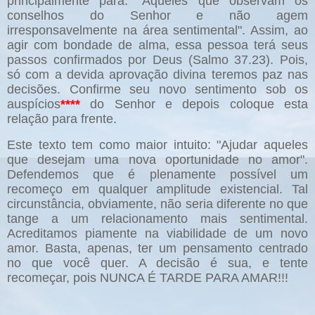
principalmente para: "Aqueles que observam os
conselhos do Senhor e não agem
irresponsavelmente na área sentimental". Assim, ao
agir com bondade de alma, essa pessoa terá seus
passos confirmados por Deus (Salmo 37.23). Pois,
só com a devida aprovação divina teremos paz nas
decisões. Confirme seu novo sentimento sob os
auspícios
****
do Senhor e depois coloque esta
relação para frente.
Este texto tem como maior intuito: "Ajudar aqueles
que desejam uma nova oportunidade no amor".
Defendemos que é plenamente possível um
recomeço em qualquer amplitude existencial. Tal
circunstância, obviamente, não seria diferente no que
tange a um relacionamento mais sentimental.
Acreditamos piamente na viabilidade de um novo
amor. Basta, apenas, ter um pensamento centrado
no que você quer. A decisão é sua, e tente
recomeçar, pois NUNCA É TARDE PARA AMAR!!!
_______________