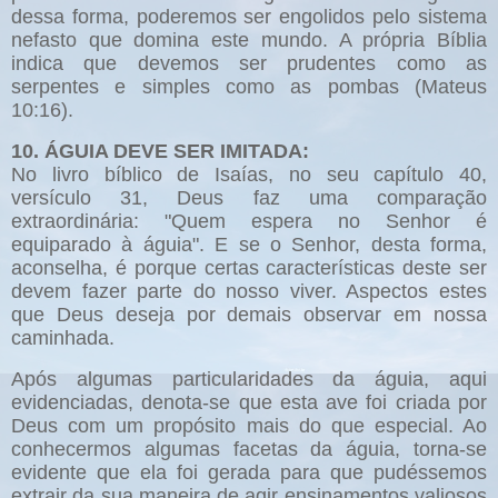
dessa forma, poderemos ser engolidos pelo sistema
nefasto que domina este mundo. A própria Bíblia
indica que devemos ser prudentes como as
serpentes e simples como as pombas (Mateus
10:16).
10. ÁGUIA DEVE SER IMITADA:
No livro bíblico de Isaías, no seu capítulo 40,
versículo 31, Deus faz uma comparação
extraordinária: "Quem espera no Senhor é
equiparado à águia". E se o Senhor, desta forma,
aconselha, é porque certas características deste ser
devem fazer parte do nosso viver. Aspectos estes
que Deus deseja por demais observar em nossa
caminhada.
Após algumas particularidades da águia, aqui
evidenciadas, denota-se que esta ave foi criada por
Deus com um propósito mais do que especial. Ao
conhecermos algumas facetas da águia, torna-se
evidente que ela foi gerada para que pudéssemos
extrair da sua maneira de agir ensinamentos valiosos