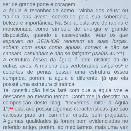
ser de grande porte e coragem.
A águia é reconhecida como "rainha dos céus" ou
"rainha das aves", sobretudo pela sua soberania,
beleza e importância. Na Bíblia, esta ave de rapina é
mencionada como símbolo de energia e grande
disposição, quando é asseverado:
"Mas os que
esperam no SENHOR renovam as suas forças,
sobem com asas como águias, correm e não se
cansam, caminham e não se fatigam" (Isaías 40:31).
A estrutura óssea da águia é bem distinta da de
outras aves. A maioria dos vertebrados ovíparos
*
e
cobertos de penas possui uma estrutura óssea
cumprida; porém, a águia é diferente, já que ela
possui uma estrutura cilíndrica.
Tal constituição física fará com que a águia voe e
descanse ao mesmo tempo. Conforme já descrito na
composição deste blog: "Devemos imitar a Águia
1";
**
esta ave possui algumas características que são
valiosas para um caminhar cristão bem projetado.
Algumas qualidades já foram bem evidenciadas no
referido artigo, porém, ao meditarmos mais uma vez