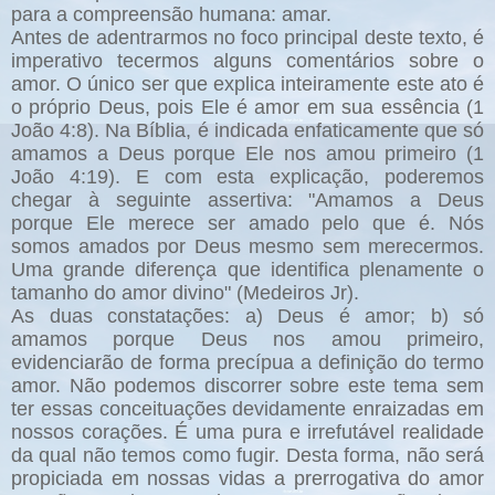
para a compreensão humana: amar.
Antes de adentrarmos no foco principal deste texto, é
imperativo tecermos alguns comentários sobre o
amor. O único ser que explica inteiramente este ato é
o próprio Deus, pois Ele é amor em sua essência (1
João 4:8). Na Bíblia, é indicada enfaticamente que só
amamos a Deus porque Ele nos amou primeiro (1
João 4:19). E com esta explicação, poderemos
chegar à seguinte assertiva: "Amamos a Deus
porque Ele merece ser amado pelo que é. Nós
somos amados por Deus mesmo sem merecermos.
Uma grande diferença que identifica plenamente o
tamanho do amor divino" (Medeiros Jr).
As duas constatações: a) Deus é amor; b) só
amamos porque Deus nos amou primeiro,
evidenciarão de forma precípua a definição do termo
amor. Não podemos discorrer sobre este tema sem
ter essas conceituações devidamente enraizadas em
nossos corações. É uma pura e irrefutável realidade
da qual não temos como fugir. Desta forma, não será
propiciada em nossas vidas a prerrogativa do amor