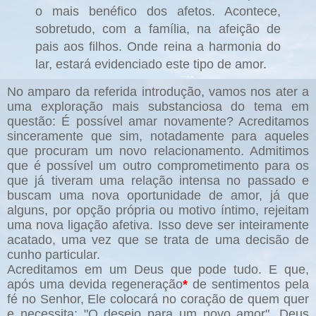
o mais benéfico dos afetos. Acontece,
sobretudo, com a família, na afeição de
pais aos filhos. Onde reina a harmonia do
lar, estará evidenciado este tipo de amor.
No amparo da referida introdução, vamos nos ater a
uma exploração mais substanciosa do tema em
questão: É possível amar novamente? Acreditamos
sinceramente que sim, notadamente para aqueles
que procuram um novo relacionamento. Admitimos
que é possível um outro comprometimento para os
que já tiveram uma relação intensa no passado e
buscam uma nova oportunidade de amor, já que
alguns, por opção própria ou motivo íntimo, rejeitam
uma nova ligação afetiva. Isso deve ser inteiramente
acatado, uma vez que se trata de uma decisão de
cunho particular.
Acreditamos em um Deus que pode tudo. E que,
após uma devida regeneração
*
de sentimentos pela
fé no Senhor, Ele colocará no coração de quem quer
e necessita: "O desejo para um novo amor". Deus