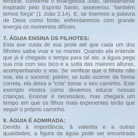
lembrar, conforme o evangelista João, devidamente
inspirado pelo Espírito Santo, asseverou: "também
temos força" (1 João 2.14). E, se tivermos a palavra
de Deus como fonte, enfrentaremos com grande
energia os momentos difíceis.
7. ÁGUIA ENSINA OS FILHOTES:
Esta ave cuida de sua prole até que cada um dos
filhotes saiba voar e se manter. Quando ela entende
que já é chegado o tempo para tal ato, a águia pega
sua cria com seu bico e a solta das maiores alturas,
acompanhando o voo. Se verificar que o filhote não
voa, ela o socorre; porém, se tudo ocorrer da forma
correta, ela deixa a "cria" tomar o seu caminho. Este
exemplo mostra como devemos educar nossas
crianças. Ensinar é necessário, mas chegará um
tempo em que os filhos mais experientes terão que
seguir o próprio caminho.
8. ÁGUIA É ADMIRADA:
Devido à importância, à valentia e a outras
qualidades, a figura da águia pode ser encontrada