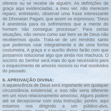
oferece ou se recebe de alguém. As definições de
graça aqui evidenciadas, a meu ver, não merecem
reparo; entretanto, observei uma frase interessante
de Dhonatan Pagani, que assim se expressou: "Deus
é anestesia para os sofrimentos que a mente do
homem não consegue processar". Para certas
situações, não vemos como sair bem se de Deus não
recebermos ajuda. Trata-se de um remédio santo
que podemos usar integralmente e de uma forma
costumeira. A graça e o auxílio divino farão com que
possamos solucionar algo que ainda nos machuca. O
socorro do Senhor será mais do que necessário para
o esquecimento de amores nocivos ou mal resolvidos
do passado.
6. APROVAÇÃO DIVINA:
A aquiescência de Deus será importante em qualquer
circunstância existencial, e isso não seria diferente
em um novo relacionamento amoroso. Alguns podem
até se decepcionar com esta instrução; porém, aqui
estamos nos dirigindo a um público-alvo,