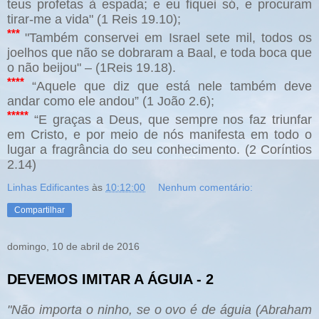
teus profetas à espada; e eu fiquei só, e procuram
tirar-me a vida" (1 Reis 19.10);
***
"Também conservei em Israel sete mil, todos os
joelhos que não se dobraram a Baal, e toda boca que
o não beijou" – (1Reis 19.18).
****
“Aquele que diz que está nele também deve
andar como ele andou” (1 João 2.6);
*****
“
E graças a Deus, que sempre nos faz triunfar
em Cristo, e por meio de nós manifesta em todo o
lugar a fragrância do seu conhecimento. (2 Coríntios
2.14)
Linhas Edificantes
às
10:12:00
Nenhum comentário:
Compartilhar
domingo, 10 de abril de 2016
DEVEMOS IMITAR A ÁGUIA - 2
"Não importa o ninho, se o ovo é de águia (Abraham