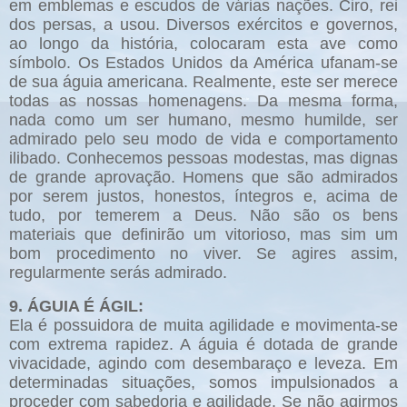
em emblemas e escudos de várias nações. Ciro, rei
dos persas, a usou. Diversos exércitos e governos,
ao longo da história, colocaram esta ave como
símbolo. Os Estados Unidos da América ufanam-se
de sua águia americana. Realmente, este ser merece
todas as nossas homenagens. Da mesma forma,
nada como um ser humano, mesmo humilde, ser
admirado pelo seu modo de vida e comportamento
ilibado. Conhecemos pessoas modestas, mas dignas
de grande aprovação. Homens que são admirados
por serem justos, honestos, íntegros e, acima de
tudo, por temerem a Deus. Não são os bens
materiais que definirão um vitorioso, mas sim um
bom procedimento no viver. Se agires assim,
regularmente serás admirado.
9. ÁGUIA É ÁGIL:
Ela é possuidora de muita agilidade e movimenta-se
com extrema rapidez. A águia é dotada de grande
vivacidade, agindo com desembaraço e leveza. Em
determinadas situações, somos impulsionados a
proceder com sabedoria e agilidade. Se não agirmos