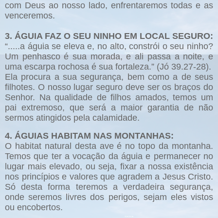
com Deus ao nosso lado, enfrentaremos todas e as
venceremos.
3. ÁGUIA FAZ O SEU NINHO EM LOCAL SEGURO:
“.....a águia se eleva e, no alto, constrói o seu ninho?
Um penhasco é sua morada, e ali passa a noite, e
uma escarpa rochosa é sua fortaleza.” (Jó 39.27-28).
Ela procura a sua segurança, bem como a de seus
filhotes. O nosso lugar seguro deve ser os braços do
Senhor. Na qualidade de filhos amados, temos um
pai extremoso, que será a maior garantia de não
sermos atingidos pela calamidade.
4. ÁGUIAS HABITAM NAS MONTANHAS:
O habitat natural desta ave é no topo da montanha.
Temos que ter a vocação da águia e permanecer no
lugar mais elevado, ou seja, fixar a nossa existência
nos princípios e valores que agradem a Jesus Cristo.
Só desta forma teremos a verdadeira segurança,
onde seremos livres dos perigos, sejam eles vistos
ou encobertos.