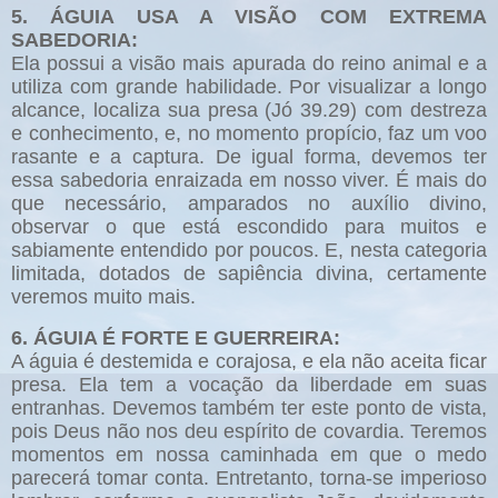
5. ÁGUIA USA A VISÃO COM EXTREMA
SABEDORIA:
Ela possui a visão mais apurada do reino animal e a
utiliza com grande habilidade. Por visualizar a longo
alcance, localiza sua presa (Jó 39.29) com destreza
e conhecimento, e, no momento propício, faz um voo
rasante e a captura. De igual forma, devemos ter
essa sabedoria enraizada em nosso viver. É mais do
que necessário, amparados no auxílio divino,
observar o que está escondido para muitos e
sabiamente entendido por poucos. E, nesta categoria
limitada, dotados de sapiência divina, certamente
veremos muito mais.
6. ÁGUIA É FORTE E GUERREIRA:
A águia é destemida e corajosa, e ela não aceita ficar
presa. Ela tem a vocação da liberdade em suas
entranhas. Devemos também ter este ponto de vista,
pois Deus não nos deu espírito de covardia. Teremos
momentos em nossa caminhada em que o medo
parecerá tomar conta. Entretanto, torna-se imperioso