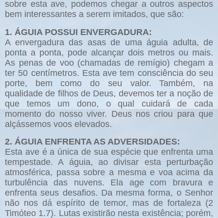
sobre esta ave, podemos chegar a outros aspectos
bem interessantes a serem imitados, que são:
1. ÁGUIA POSSUI ENVERGADURA:
A envergadura das asas de uma águia adulta, de
ponta a ponta, pode alcançar dois metros ou mais.
As penas de voo (chamadas de remígio) chegam a
ter 50 centímetros. Esta ave tem consciência do seu
porte, bem como do seu valor. Também, na
qualidade de filhos de Deus, devemos ter a noção de
que temos um dono, o qual cuidará de cada
momento do nosso viver. Deus nos criou para que
alçássemos voos elevados.
2. ÁGUIA ENFRENTA AS ADVERSIDADES:
Esta ave é a única de sua espécie que enfrenta uma
tempestade. A águia, ao divisar esta perturbação
atmosférica, passa sobre a mesma e voa acima da
turbulência das nuvens. Ela age com bravura e
enfrenta seus desafios. Da mesma forma, o Senhor
não nos dá espírito de temor, mas de fortaleza (2
Timóteo 1.7). Lutas existirão nesta existência; porém,