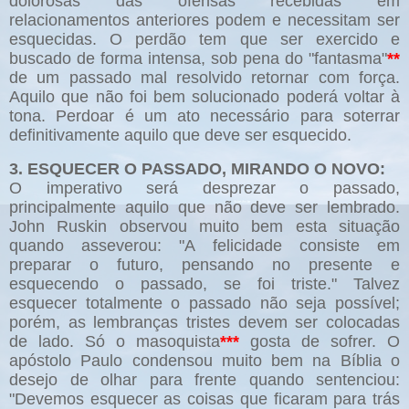
dolorosas das ofensas recebidas em
relacionamentos anteriores podem e necessitam ser
esquecidas. O perdão tem que ser exercido e
buscado de forma intensa, sob pena do "fantasma"
**
de um passado mal resolvido retornar com força.
Aquilo que não foi bem solucionado poderá voltar à
tona. Perdoar é um ato necessário para soterrar
definitivamente aquilo que deve ser esquecido.
3. ESQUECER O PASSADO, MIRANDO O NOVO:
O imperativo será desprezar o passado,
principalmente aquilo que não deve ser lembrado.
John Ruskin observou muito bem esta situação
quando asseverou: "A felicidade consiste em
preparar o futuro, pensando no presente e
esquecendo o passado, se foi triste." Talvez
esquecer totalmente o passado não seja possível;
porém, as lembranças tristes devem ser colocadas
de lado. Só o masoquista
***
gosta de sofrer. O
apóstolo Paulo condensou muito bem na Bíblia o
desejo de olhar para frente quando sentenciou:
"Devemos esquecer as coisas que ficaram para trás