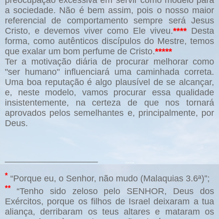
preocupação excessiva em servir como modelo para
a sociedade. Não é bem assim, pois o nosso maior
referencial de comportamento sempre será Jesus
Cristo, e devemos viver como Ele viveu.
****
Desta
forma, como autênticos discípulos do Mestre, temos
que exalar um bom perfume de Cristo.
*****
Ter a motivação diária de procurar melhorar como
"ser humano" influenciará uma caminhada correta.
Uma boa reputação é algo plausível de se alcançar,
e, neste modelo, vamos procurar essa qualidade
insistentemente, na certeza de que nos tornará
aprovados pelos semelhantes e, principalmente, por
Deus.
___________________
*
“Porque eu, o Senhor, não mudo (Malaquias 3.6ª)”;
**
“Tenho sido zeloso pelo SENHOR, Deus dos
Exércitos, porque os filhos de Israel deixaram a tua
aliança, derribaram os teus altares e mataram os