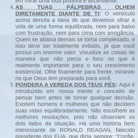
em mirar uma vida positiva e ascendente.
AS TUAS PÁLPEBRAS OLHEM
DIRETAMENTE DIANTE DE TI
:
O versículo
acima denota a ideia de que devemos olhar a
vida de uma forma equilibrada, nem para baixo
com frustração, nem para cima com arrogância.
Quem se abaixa demais se torna complexado, e
isso deve ser totalmente evitado, já que você
possui um enorme valor. Visualize as coisas de
maneira que não perca o foco no que é
realmente importante para o seu crescimento
existencial. Olhe fixamente para frente, mirando
no que Deus tem preparado para você.
PONDERA A VEREDA DOS TEUS PÉS
:
Aqui é
introduzido em nossa mente o conceito de
pensar bem antes de tomar qualquer decisão.
Existem homens e mulheres que não decidem
suas vidas equilibradamente. Não escolhem as
melhores resoluções, pois não observam os
dois lados da situação. Há uma história bem
interessante de RONALD REAGAN, falecido
presidente dos EUA, que dizia sempre: "Confie,