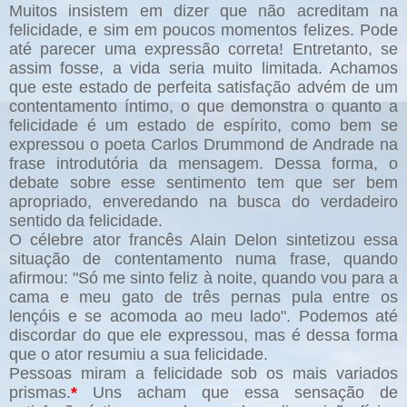
Muitos insistem em dizer que não acreditam na
felicidade, e sim em poucos momentos felizes. Pode
até parecer uma expressão correta! Entretanto, se
assim fosse, a vida seria muito limitada. Achamos
que este estado de perfeita satisfação advém de um
contentamento íntimo, o que demonstra o quanto a
felicidade é um estado de espírito, como bem se
expressou o poeta Carlos Drummond de Andrade na
frase introdutória da mensagem. Dessa forma, o
debate sobre esse sentimento tem que ser bem
apropriado, enveredando na busca do verdadeiro
sentido da felicidade.
O célebre ator francês Alain Delon sintetizou essa
situação de contentamento numa frase, quando
afirmou: "Só me sinto feliz à noite, quando vou para a
cama e meu gato de três pernas pula entre os
lençóis e se acomoda ao meu lado". Podemos até
discordar do que ele expressou, mas é dessa forma
que o ator resumiu a sua felicidade.
Pessoas miram a felicidade sob os mais variados
prismas.
*
Uns acham que essa sensação de