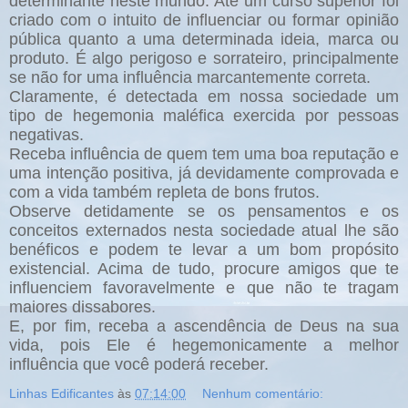
determinante neste mundo. Até um curso superior foi
criado com o intuito de influenciar ou formar opinião
pública quanto a uma determinada ideia, marca ou
produto. É algo perigoso e sorrateiro, principalmente
se não for uma influência marcantemente correta.
Claramente, é detectada em nossa sociedade um
tipo de hegemonia maléfica exercida por pessoas
negativas.
Receba influência de quem tem uma boa reputação e
uma intenção positiva, já devidamente comprovada e
com a vida também repleta de bons frutos.
Observe detidamente se os pensamentos e os
conceitos externados nesta sociedade atual lhe são
benéficos e podem te levar a um bom propósito
existencial. Acima de tudo, procure amigos que te
influenciem favoravelmente e que não te tragam
maiores dissabores.
E, por fim, receba a ascendência de Deus na sua
vida, pois Ele é hegemonicamente a melhor
influência que você poderá receber.
Linhas Edificantes
às
07:14:00
Nenhum comentário: