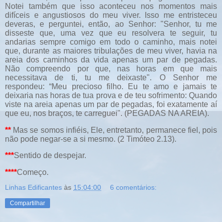
Notei também que isso aconteceu nos momentos mais
difíceis e angustiosos do meu viver. Isso me entristeceu
deveras, e perguntei, então, ao Senhor: "Senhor, tu me
disseste que, uma vez que eu resolvera te seguir, tu
andarias sempre comigo em todo o caminho, mais notei
que, durante as maiores tribulações de meu viver, havia na
areia dos caminhos da vida apenas um par de pegadas.
Não compreendo por que, nas horas em que mais
necessitava de ti, tu me deixaste". O Senhor me
respondeu: “Meu precioso filho. Eu te amo e jamais te
deixaria nas horas de tua prova e de teu sofrimento: Quando
viste na areia apenas um par de pegadas, foi exatamente aí
que eu, nos braços, te carreguei". (PEGADAS NA AREIA).
**
Mas se somos infiéis, Ele, entretanto, permanece fiel, pois
não pode negar-se a si mesmo. (2 Timóteo 2.13).
***
Sentido de despejar.
****
Começo.
Linhas Edificantes
às
15:04:00
6 comentários:
Compartilhar