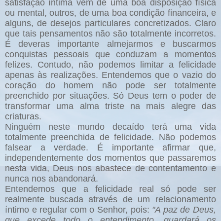
satisfação íntima vem de uma boa disposição física
ou mental, outros, de uma boa condição financeira, e
alguns, de desejos particulares concretizados. Claro
que tais pensamentos não são totalmente incorretos.
É deveras importante almejarmos e buscarmos
conquistas pessoais que conduzam a momentos
felizes. Contudo, não podemos limitar a felicidade
apenas às realizações. Entendemos que o vazio do
coração do homem não pode ser totalmente
preenchido por situações. Só Deus tem o poder de
transformar uma alma triste na mais alegre das
criaturas.
Ninguém neste mundo decaído terá uma vida
totalmente preenchida de felicidade. Não podemos
falsear a verdade. É importante afirmar que,
independentemente dos momentos que passaremos
nesta vida, Deus nos abastece de contentamento e
nunca nos abandonará.
Entendemos que a felicidade real só pode ser
realmente buscada através de um relacionamento
íntimo e regular com o Senhor, pois:
"A paz de Deus,
que excede todo o entendimento, guardará os