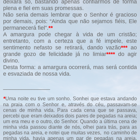
deixará só, bastando apenas confiarmos de forma
plena e fiel em suas promessas.
Não seria demais lembrar que o Senhor é gracioso
por demais, pois: “Ainda que não sejamos fiéis, Ele
permanecerá fiel”.
**
A amargura pode chegar à vida de um cristão;
entretanto, com a certeza que a fé impele, este
sentimento nefasto se retirará, dando vazão
***
ao
grande gozo de felicidade já no limiar
****
do agir
divino.
Desta forma: a amargura ocorrerá, mas será contida
e esvaziada de nossa vida.
_______________
*
Uma noite eu tive um sonho. Sonhei que estava andando
na praia com o Senhor e, através do céu, passavam-se
cenas de minha vida. Para cada cena que se passava,
percebi que eram deixados dois pares de pegadas na areia;
um era meu e o outro, do Senhor. Quando a última cena de
minha vida passou diante de nós, olhei para trás, para as
pegadas na areia, e notei que muitas vezes, no caminho de
minha vida, havia apenas um par de pegadas na areia.