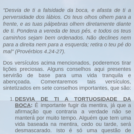
"Des
via de ti a falsidade da boca, e afasta de ti a
perversidade dos lábios
.
Os teus olhos olhem
para a
frente
, e as tuas p
álpebras olhem diretamente d
iante
de ti.
Pondera a vereda de teus
pés, e todos os teus
caminhos seja
m bem ordenados. Não declines nem
para a direita
nem para a esquerda; retira
o teu pé do
mal" (Provérbios 4.24-27).
Dos versículos acima mencionados, poderemos tirar
lições preciosas. Alguns conselhos aqui presentes
servirão de base para uma vida tranquila e
abençoada. Comentaremos tais versículos,
sintetizados em sete conselhos importantes, que são:
DESVIA DE TI A TORTUOSIDADE DA
BOCA
:
É importante fugir da mentira, já que a
afirmação que contraria a verdade não se
manterá por muito tempo. Alguém que tem uma
vida baseada na mentira, cedo ou tarde, será
desmascarado. Isto é só uma questão de