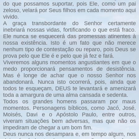
do que possamos suportar, pois Ele, como um pai
zeloso, velará por Seus filhos em cada momento aqui
vivido.
A graça transbordante do Senhor certamente
inebriará nossas vidas, fortificando o que está fraco.
Ele nunca se esquecerá das promessas atinentes à
nossa existência. Isto é um fato que não merece
nenhum tipo de contestação ou reparo, pois Deus se
prova pelo que Ele é e pelo que já fez e fará.
Viveremos alguns momentos angustiantes em que o
medo proporcionará pensamentos de desistência.
Mas é longe de achar que o nosso Senhor nos
abandonará. Nunca isto ocorrerá, pois, ainda que
todos te esqueçam, DEUS te levantará e amenizará
toda a amargura de uma alma cansada e sedenta.
Todos os grandes homens passaram por maus
momentos. Personagens bíblicos, como Jacó, José,
Moisés, Davi e o Apóstolo Paulo, entre outros,
viveram situações bem adversas, mas que não os
impediram de chegar a um bom fim.
Deus nunca nos desampara e, em tempo algum, nos