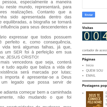
 pessoa, especialmente a maneira
iu neste mundo, representará, para
ores realizações. Contanto que a
enha sido apresentada dentro das
e equilibradas, a biografia se tornará
 influência para seus descendentes e
Visitas
ário expressar que todos possuem
é perfeito e, como consequência,
e vida terá algumas falhas, já que,
contador de aces
as um SER foi à perfeição em sua
ana: JESUS CRISTO!
Páginas
 mais vencedora que seja, conterá
Início
es e tudo aquilo que baliza a vida de
QUEM SOU
xistência será marcada por lutas;
EMAIL
s importa é apresentar-se a Deus
 um legado que possa servir de
Postagens pop
que adianta começar bem a caminhada
vamente, não mudando o que foi