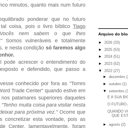
inco minutos, quanto mais num futuro
uilibrado ponderar que no futuro
al coisa, pois o livro bíblico
Tiago
"Vocês nem sabem o que lhes
Arquivo do blo
!"
Somos vulneráveis e totalmente
►
2026
(33)
, e nesta condição
só faremos algo
►
2025
(53)
enhor.
►
2024
(51)
 pode acrescer o entendimento do
►
2023
(52)
i exposto e defendido, que passo a
▼
2022
(27)
►
dezembro
(
vesse conhecido por fora as "Torres
►
outubro
(1)
Word Trade Center" quando estive em
▼
setembro
(
 nos patamares superiores daqueles
E A SUA B
:
"Tenho muita coisa para visitar nesta
O FUTURO 
deixar para próxima vez."
Ocorre que
QUANDO V
QUE ES
s concretizar esta vontade, pois as
►
agosto
(2)
de Center, lamentavelmente, foram