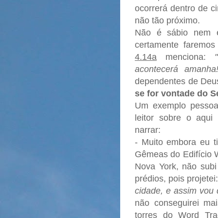
ocorrerá dentro de c
não tão próximo.
Não é sábio nem eq
certamente faremos t
4.14a
menciona:
acontecerá amanha
dependentes de Deus
se for vontade do S
Um exemplo pessoal
leitor sobre o aqu
narrar:
- Muito embora eu ti
Gêmeas do Edifício 
Nova York, não subi
prédios, pois projetei
cidade, e assim vou 
não conseguirei mai
t
orres do Word Tra