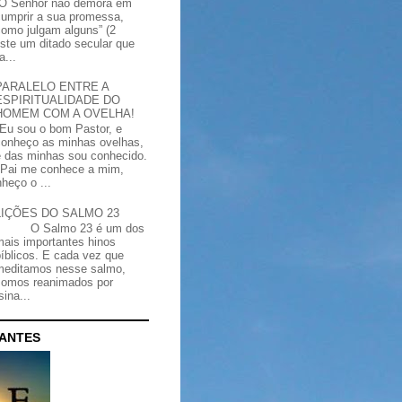
“O Senhor não demora em
cumprir a sua promessa,
como julgam alguns” (2
iste um ditado secular que
a...
PARALELO ENTRE A
ESPIRITUALIDADE DO
HOMEM COM A OVELHA!
"Eu sou o bom Pastor, e
conheço as minhas ovelhas,
e das minhas sou conhecido.
Pai me conhece a mim,
heço o ...
LIÇÕES DO SALMO 23
O Salmo 23 é um dos
mais importantes hinos
bíblicos. E cada vez que
meditamos nesse salmo,
somos reanimados por
ina...
CANTES