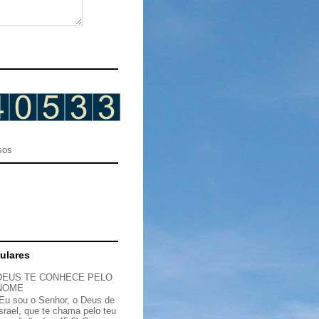
sos
ulares
DEUS TE CONHECE PELO
NOME
“Eu sou o Senhor, o Deus de
Israel, que te chama pelo teu