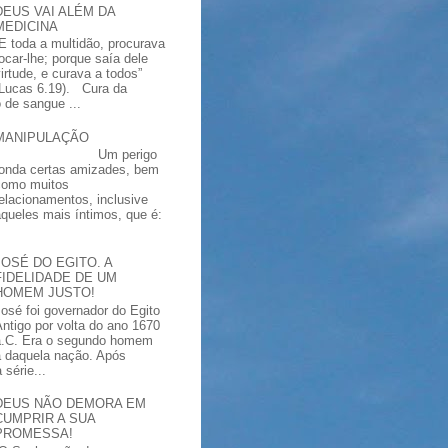
DEUS VAI ALÉM DA
MEDICINA
“E toda a multidão, procurava
tocar-lhe; porque saía dele
virtude, e curava a todos”
(Lucas 6.19). Cura da
 de sangue ...
MANIPULAÇÃO
Um perigo
ronda certas amizades, bem
como muitos
relacionamentos, inclusive
aqueles mais íntimos, que é:
JOSÉ DO EGITO. A
FIDELIDADE DE UM
HOMEM JUSTO!
José foi governador do Egito
Antigo por volta do ano 1670
a.C. Era o segundo homem
a daquela nação. Após
série...
DEUS NÃO DEMORA EM
CUMPRIR A SUA
PROMESSA!