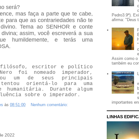
mo será?
ence, mas faça a parte que te cabe,
Pedro3.9ª). Ex
e para que as contrariedades não te
afirma: "Deus t
o divino. Tema ao SENHOR e conte
divina; assim, você escreverá a sua
que humildemente, e terás uma
OSA.
Assim como o 
também eu con
ilósofo, escritor e político
Nero foi nomeado imperador,
nou um de seus principais
 tentou orientá-lo para uma
e humanitária. Durante algum
luência sobre o imperador.
importantes ens
es
às
08:51:00
Nenhum comentário:
LINHAS EDIFI
de 2022