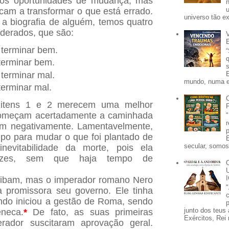
os oportunidades de mudança, mas
icam a transformar o que está errado.
universo tão e
 biografia de alguém, temos quatro
derados, que são:
terminar bem.
terminar bem.
terminar mal.
mundo, numa e
erminar mal.
 itens 1 e 2 merecem uma melhor
começam acertadamente a caminhada
nam negativamente. Lamentavelmente,
po para mudar o que foi plantado de
secular, somos 
evitabilidade da morte, pois ela
ezes, sem que haja tempo de
aibam, mas o imperador romano Nero
 promissora seu governo. Ele tinha
do iniciou a gestão de Roma, sendo
p
junto dos teus 
neca.
*
De fato, as suas primeiras
Exércitos, Rei 
ador suscitaram aprovação geral.