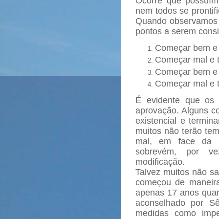
Ocorre que possuím
nem todos se prontif
Quando observamos a
pontos a serem consi
Começar bem e 
Começar mal e 
Começar bem e 
Começar mal e t
É evidente que os
aprovação. Alguns 
existencial e termi
muitos não terão tem
mal, em face da in
sobrevém, por v
modificação.
Talvez muitos não s
começou de maneira
apenas 17 anos quan
aconselhado por Sê
medidas como imper