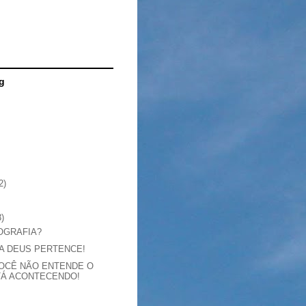
g
2)
3)
IOGRAFIA?
A DEUS PERTENCE!
OCÊ NÃO ENTENDE O
TÁ ACONTECENDO!