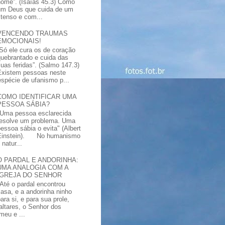
nome”. (Isaías 45.3) Como
um Deus que cuida de um
xtenso e com...
VENCENDO TRAUMAS
EMOCIONAIS!
“Só ele cura os de coração
quebrantado e cuida das
suas feridas”. (Salmo 147.3)
Existem pessoas neste
spécie de ufanismo p...
COMO IDENTIFICAR UMA
PESSOA SÁBIA?
"Uma pessoa esclarecida
resolve um problema. Uma
pessoa sábia o evita" (Albert
Einstein). No humanismo
natur...
O PARDAL E ANDORINHA:
UMA ANALOGIA COM A
IGREJA DO SENHOR
"Até o pardal encontrou
casa, e a andorinha ninho
ara si, e para sua prole,
altares, o Senhor dos
meu e ...