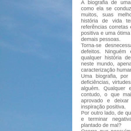
A biografia de uma
como ela se conduz
muitos, suas melh
história de vida t
referências corretas 
positiva e uma ótima
demais pessoas.
Torna-se desnecess
defeitos. Ninguém 
qualquer história d
neste mundo, apen
caracterização hum
Uma biografia, por
deficiências, virtud
alguém. Qualquer e
contudo, o que mai
aprovado e deixar
inspiração positiva.
Por outro lado, de 
e terminar negati
plantado de mal?