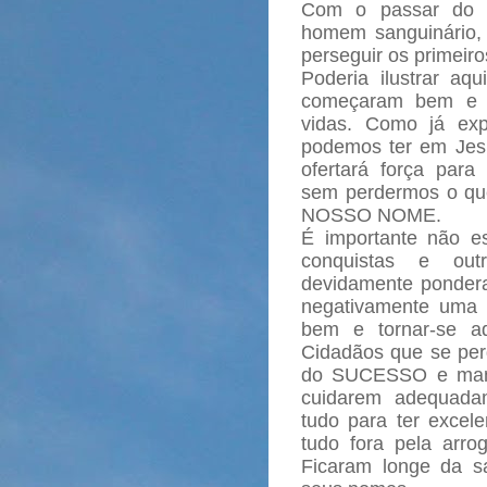
Com o passar do t
homem sanguinário, 
perseguir os primeiro
Poderia ilustrar aqu
começaram bem e t
vidas. Como já exp
podemos ter em Jesus
ofertará força para
sem perdermos o qu
NOSSO NOME.
É importante não e
conquistas e out
devidamente ponder
negativamente uma 
bem e tornar-se aq
Cidadãos que se per
do SUCESSO e manc
cuidarem adequada
tudo para ter excele
tudo fora pela arro
Ficaram longe da sa