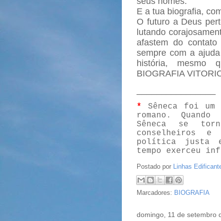
seus nomes.
E a tua biografia, co
O futuro a Deus pert
lutando corajosament
afastem do contat
sempre com a ajuda 
história, mesmo 
BIOGRAFIA VITORI
________________
*
Sêneca foi um f
romano. Quando 
Sêneca se tor
conselheiros e
política justa 
tempo exerceu inf
Postado por
Linhas Edificant
Marcadores:
BIOGRAFIA
domingo, 11 de setembro 