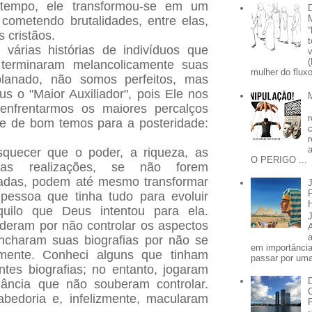
empo, ele transformou-se em um
cometendo brutalidades, entre elas,
s cristãos.
i várias histórias de indivíduos que
erminaram melancolicamente suas
mulher do fluxo
lanado, não somos perfeitos, mas
 o "Maior Auxiliador", pois Ele nos
 enfrentarmos os maiores percalços
e de bom temos para a posteridade:
squecer que o poder, a riqueza, as
O PERIGO ...
ras realizações, se não forem
adas, podem até mesmo transformar
pessoa que tinha tudo para evoluir
uilo que Deus intentou para ela.
deram por não controlar os aspectos
haram suas biografias por não se
em importânci
mente. Conheci alguns que tinham
passar por uma 
ntes biografias; no entanto, jogaram
gância que não souberam controlar.
bedoria e, infelizmente, macularam