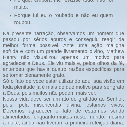
Porque, embora me levasse tudo, não foi
muito.
Porque fui eu o roubado e não eu quem
roubou.
Na presente narração, observamos um homem que
passou por sérios apuros e conseguiu reagir da
melhor forma possível. Ante uma ação maligna
sofrida e com um grande livramento divino, Mathew
Henry não visualizou apenas um motivo para
agradecer a Deus. Ele viu mais e, pelos olhos da fé,
entendeu que havia quatro razões específicas para
se tornar plenamente grato.
Só o fato de você estar utilizando aqui sua visão em
toda plenitude já é mais do que motivo para ser grato
a Deus, pois muitos não podem mais ver.
Nossa vida deve ser um ato de gratidão ao Senhor,
pois, pela misericórdia divina, estamos vivos.
Devemos agradecer o fato de estarmos sendo
alimentados, enquanto muitos neste mundo, mesmo
à noite, ainda não tiveram a primeira refeição diária.