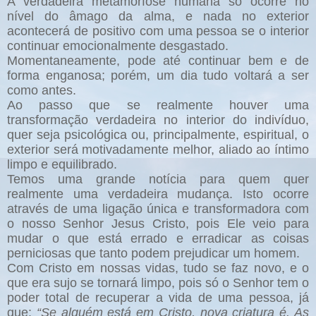
A verdadeira metamorfose humana só ocorre no
nível do âmago da alma, e nada no exterior
acontecerá de positivo com uma pessoa se o interior
continuar emocionalmente desgastado.
Momentaneamente, pode até continuar bem e de
forma enganosa; porém, um dia tudo voltará a ser
como antes.
Ao passo que se realmente houver uma
transformação verdadeira no interior do indivíduo,
quer seja psicológica ou, principalmente, espiritual, o
exterior será motivadamente melhor, aliado ao íntimo
limpo e equilibrado.
Temos uma grande notícia para quem quer
realmente uma verdadeira mudança. Isto ocorre
através de uma ligação única e transformadora com
o nosso Senhor Jesus Cristo, pois Ele veio para
mudar o que está errado e erradicar as coisas
perniciosas que tanto podem prejudicar um homem.
Com Cristo em nossas vidas, tudo se faz novo, e o
que era sujo se tornará limpo, pois só o Senhor tem o
poder total de recuperar a vida de uma pessoa, já
que:
“Se alguém está em Cristo, nova criatura é. As