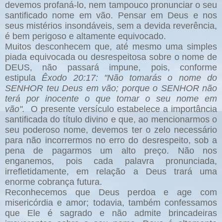
devemos profaná-lo, nem tampouco pronunciar o seu
santificado nome em vão. Pensar em Deus e nos
seus mistérios insondáveis, sem a devida reverência,
é bem perigoso e altamente equivocado.
Muitos desconhecem que, até mesmo uma simples
piada equivocada ou desrespeitosa sobre o nome de
DEUS, não passará impune, pois, conforme
estipula
Êxodo 20:17: "Não tomarás o nome do
SENHOR teu Deus em vão; porque o SENHOR não
terá por inocente o que tomar o seu nome em
vão".
O presente versículo estabelece a importância
santificada do título divino e que, ao mencionarmos o
seu poderoso nome, devemos ter o zelo necessário
para não incorrermos no erro do desrespeito, sob a
pena de pagarmos um alto preço. Não nos
enganemos, pois cada palavra pronunciada,
irrefletidamente, em relação a Deus trará uma
enorme cobrança futura.
Reconhecemos que Deus perdoa e age com
misericórdia e amor; todavia, também confessamos
que Ele é sagrado e não admite brincadeiras