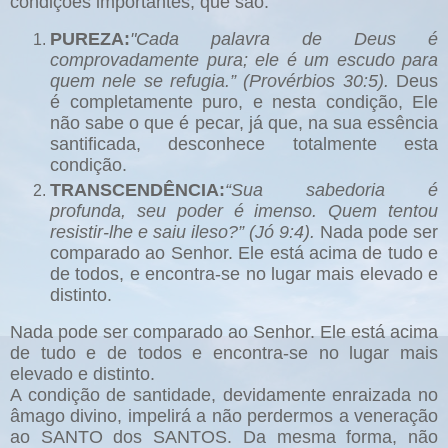
condições importantes, que são:
PUREZA:
"Cada palavra de Deus é
comprovadamente pura; ele é um escudo para
quem nele se refugia.” (Provérbios 30:5).
Deus
é completamente puro, e nesta condição, Ele
não sabe o que é pecar, já que, na sua essência
santificada, desconhece totalmente esta
condição.
TRANSCENDÊNCIA:
“Sua sabedoria é
profunda, seu poder é imenso. Quem tentou
resistir-lhe e saiu ileso?” (Jó 9:4).
Nada pode ser
comparado ao Senhor. Ele está acima de tudo e
de todos, e encontra-se no lugar mais elevado e
distinto.
Nada pode ser comparado ao Senhor. Ele está acima
de tudo e de todos e encontra-se no lugar mais
elevado e distinto.
A condição de santidade, devidamente enraizada no
âmago divino, impelirá a não perdermos a veneração
ao SANTO dos SANTOS. Da mesma forma, não