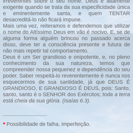
irreverentes sobre o seu nome. Deus é altamente
exigente quando se trata da sua especificidade única
e eminentemente santa, e quem TENTAR
desacreditá-lo não ficará impune.
Mais uma vez, reiteramos e defendemos que utilizar
o nome do Altíssimo Deus em vão é nocivo. E, se de
alguma forma alguém brincou no passado acerca
disso, deve ter a consciência presente e futura de
não mais repetir tal comportamento.
Deus é um Ser grandioso e onipotente, e, no pleno
conhecimento da sua natureza, temos que
compreender nossa pequenez e dependência do seu
poder. Saber respeitá-lo reverentemente é nunca nos
esquecermos de sua santidade, já que DEUS É
GRANDIOSO, E GRANDIOSO É DEUS, pois: Santo,
santo, santo é o SENHOR dos Exércitos;
toda a terra
está cheia da sua glória. (Isaías 6.3).
_______________
*
Possibilidade de falha, imperfeição.