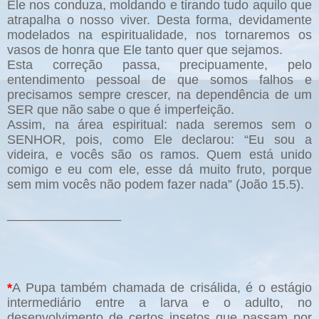
Ele nos conduza, moldando e tirando tudo aquilo que
atrapalha o nosso viver. Desta forma, devidamente
modelados na espiritualidade, nos tornaremos os
vasos de honra que Ele tanto quer que sejamos.
Esta correção passa, precipuamente, pelo
entendimento pessoal de que somos falhos e
precisamos sempre crescer, na dependência de um
SER que não sabe o que é imperfeição.
Assim, na área espiritual: nada seremos sem o
SENHOR, pois, como Ele declarou: “Eu sou a
videira, e vocês são os ramos. Quem está unido
comigo e eu com ele, esse dá muito fruto, porque
sem mim vocês não podem fazer nada” (João 15.5).
________________
*
A Pupa também chamada de crisálida, é o estágio
intermediário entre a larva e o adulto, no
desenvolvimento de certos insetos que passam por