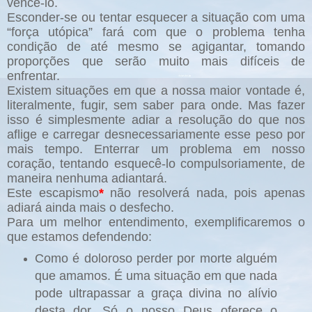
vencê-lo.
Esconder-se ou tentar esquecer a situação com uma
“força utópica” fará com que o problema tenha
condição de até mesmo se agigantar, tomando
proporções que serão muito mais difíceis de
enfrentar.
Existem situações em que a nossa maior vontade é,
literalmente, fugir, sem saber para onde. Mas fazer
isso é simplesmente adiar a resolução do que nos
aflige e carregar desnecessariamente esse peso por
mais tempo. Enterrar um problema em nosso
coração, tentando esquecê-lo compulsoriamente, de
maneira nenhuma adiantará.
Este escapismo
*
não resolverá nada, pois apenas
adiará ainda mais o desfecho.
Para um melhor entendimento, exemplificaremos o
que estamos defendendo:
Como é doloroso perder por morte alguém
que amamos. É uma situação em que nada
pode ultrapassar a graça divina no alívio
desta dor. Só o nosso Deus oferece o