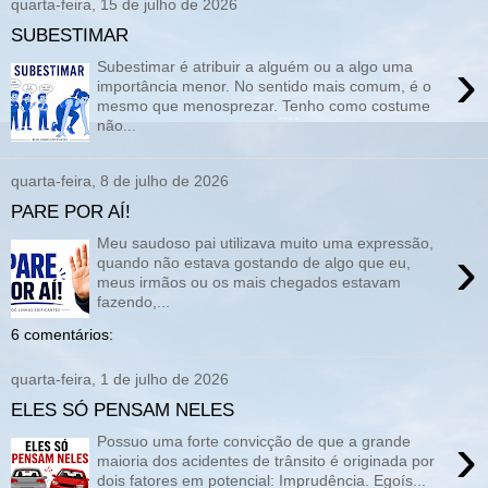
quarta-feira, 15 de julho de 2026
SUBESTIMAR
›
Subestimar é atribuir a alguém ou a algo uma
importância menor. No sentido mais comum, é o
mesmo que menosprezar. Tenho como costume
não...
quarta-feira, 8 de julho de 2026
PARE POR AÍ!
Meu saudoso pai utilizava muito uma expressão,
›
quando não estava gostando de algo que eu,
meus irmãos ou os mais chegados estavam
fazendo,...
6 comentários:
quarta-feira, 1 de julho de 2026
ELES SÓ PENSAM NELES
›
Possuo uma forte convicção de que a grande
maioria dos acidentes de trânsito é originada por
dois fatores em potencial: Imprudência. Egoís...