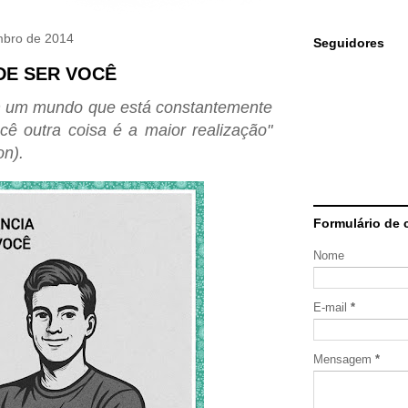
mbro de 2014
Seguidores
DE SER VOCÊ
 um mu
ndo q
ue es
t
á c
onstantemente
oc
ê
outra
coisa
é a maior
realização"
on
).
Formulário de 
Nome
E-mail
*
Mensagem
*