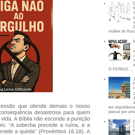
mulher do fluxo
O PERIGO ...
ressão que ofende demais o nosso
em importânci
passar por uma 
 consequência desastrosa para quem
 vida.
A Bíblia não esconde a punição
is: “A soberba precede a ruína, e a
recede a queda” (Provérbios 16.18). A