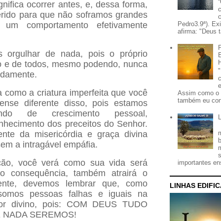
gnifica ocorrer antes, e, dessa forma,
erido para que não soframos grandes
Pedro3.9ª). Ex
 um comportamento efetivamente
afirma: "Deus t
orgulhar de nada, pois o próprio
do e de todos, mesmo podendo, nunca
idamente.
a como a criatura imperfeita que você
Assim como o 
também eu con
ense diferente disso, pois estamos
ando de crescimento pessoal,
nhecimento dos preceitos do Senhor.
nte da misericórdia e graça divina
em a intragável empáfia.
ção, você verá como sua vida será
importantes ens
mo consequência, também atrairá o
mente, devemos lembrar que, como
LINHAS EDIFI
somos pessoas falhas e iguais na
or divino, pois: COM DEUS TUDO
E NADA SEREMOS!