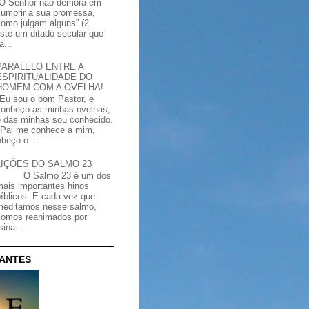
“O Senhor não demora em
cumprir a sua promessa,
como julgam alguns” (2
iste um ditado secular que
a...
PARALELO ENTRE A
ESPIRITUALIDADE DO
HOMEM COM A OVELHA!
"Eu sou o bom Pastor, e
conheço as minhas ovelhas,
e das minhas sou conhecido.
Pai me conhece a mim,
heço o ...
LIÇÕES DO SALMO 23
O Salmo 23 é um dos
mais importantes hinos
bíblicos. E cada vez que
meditamos nesse salmo,
somos reanimados por
ina...
CANTES