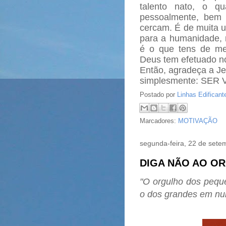
talento nato, o qu
pessoalmente, bem 
cercam. É de muita u
para a humanidade, 
é o que tens de me
Deus tem efetuado no
Então, agradeça a Je
simplesmente: SER
Postado por
Linhas Edificant
Marcadores:
MOTIVAÇÃO
segunda-feira, 22 de sete
DIGA NÃO AO O
"O orgulho dos pequ
o dos gra
ndes em n
u