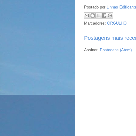
Postado por
Linhas Edificant
Marcadores:
ORGULHO
Postagens mais rece
Assinar:
Postagens (Atom)