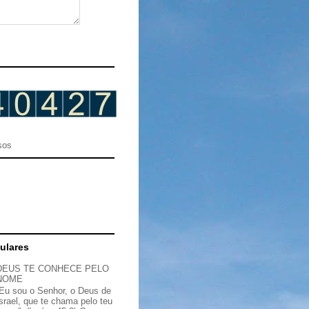
sos
ulares
DEUS TE CONHECE PELO
NOME
“Eu sou o Senhor, o Deus de
Israel, que te chama pelo teu