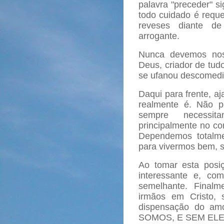
palavra "preceder" si
todo cuidado é requ
reveses diante de
arrogante.
Nunca devemos nos 
Deus, criador de tu
se ufanou descomed
Daqui para frente, aj
realmente é. Não p
sempre necessit
principalmente no co
Dependemos totalme
para vivermos bem, s
Ao tomar esta posi
interessante e, co
semelhante. Final
irmãos em Cristo, 
dispensação do am
SOMOS, E SEM EL