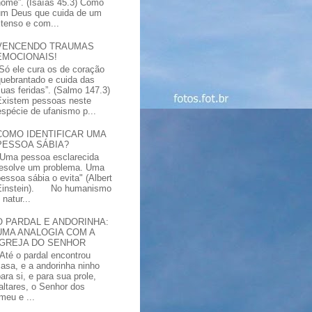
nome”. (Isaías 45.3) Como
um Deus que cuida de um
xtenso e com...
VENCENDO TRAUMAS
EMOCIONAIS!
“Só ele cura os de coração
quebrantado e cuida das
suas feridas”. (Salmo 147.3)
Existem pessoas neste
spécie de ufanismo p...
COMO IDENTIFICAR UMA
PESSOA SÁBIA?
"Uma pessoa esclarecida
resolve um problema. Uma
pessoa sábia o evita" (Albert
Einstein). No humanismo
natur...
O PARDAL E ANDORINHA:
UMA ANALOGIA COM A
IGREJA DO SENHOR
"Até o pardal encontrou
casa, e a andorinha ninho
ara si, e para sua prole,
altares, o Senhor dos
meu e ...