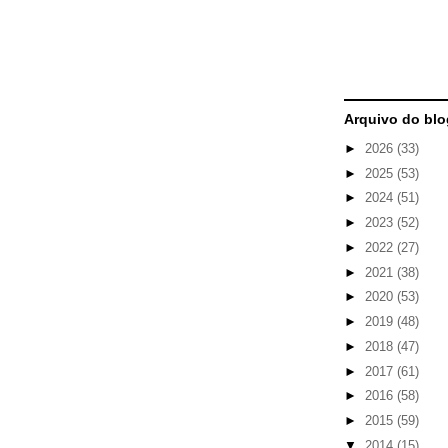
Arquivo do blo
►
2026
(33)
►
2025
(53)
►
2024
(51)
►
2023
(52)
►
2022
(27)
►
2021
(38)
►
2020
(53)
►
2019
(48)
►
2018
(47)
►
2017
(61)
►
2016
(58)
►
2015
(59)
▼
2014
(15)